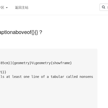
专区
返回主站
tionaboveof{}{}？
85cm}]{geometry}%\geometry{showframe}

1}}

lls at least one line of a tabular called nonsens