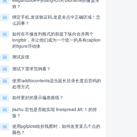
elegantbook中的lang=cn对\bibname的覆盖失
问
效？
绑定手机,发送验证码,老是未点中正确区域！怎
问
么回事？
如何在不修改列格式的前提下纵向合并两个
问
longtblr，并让他们成为一个统一的具有caption
的figure浮动体
测试反馈
问
测试下需求范例看？
问
使用\addtocontents适当延长目录长度后页码的
问
处理方式
如何更好的显示偏差曲线？
问
jiazhu 宏包是否能实现 linespread &lt; 1 的排
问
版？
使用pgfplots绘折线图时，如何改变某几个点的
问
颜色？