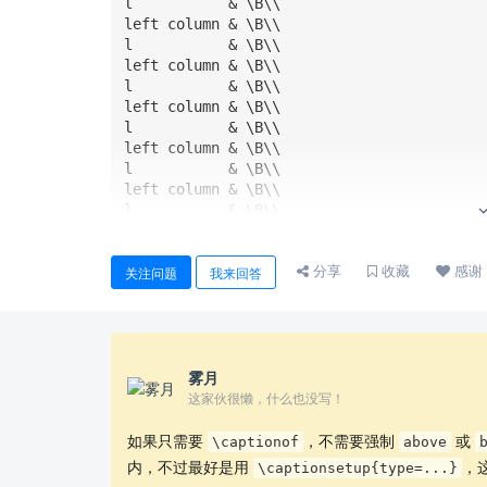
l           & \B\\

left column & \B\\

l           & \B\\

left column & \B\\

l           & \B\\

left column & \B\\

l           & \B\\

left column & \B\\

l           & \B\\

left column & \B\\

l           & \B\\

left column & \B\\

l           & \B\\

分享
收藏
感谢
\end{tabularx}

关注问题
我来回答
\end{Verbatim}

% \captionaboveof{table}{Hello.}

\begin{center}

    \begin{tabularx}{\linewidth}{@{} lX @{}}

雾月
    left column & \B\\

这家伙很懒，什么也没写！
    l           & \B\\

    left column & \B\\

如果只需要
，不需要强制
或
\captionof
above
    l           & \B\\

内，不过最好是用
，
\captionsetup{type=...}
    left column & \B\\
