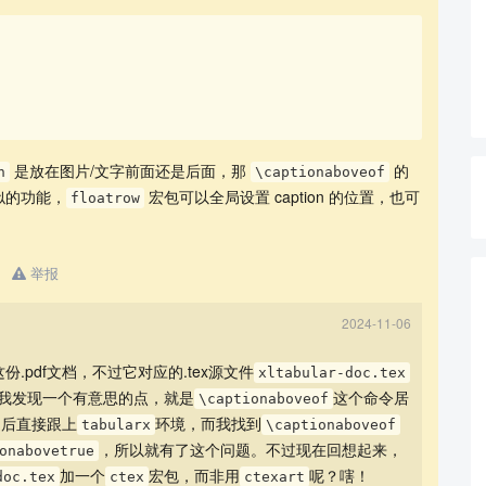
是放在图片/文字前面还是后面，那
的
n
\captionaboveof
似的功能，
宏包可以全局设置 caption 的位置，也可
floatrow
举报
2024-11-06
这份.pdf文档，不过它对应的.tex源文件
xltabular-doc.tex
我发现一个有意思的点，就是
这个命令居
\captionaboveof
之后直接跟上
环境，而我找到
tabularx
\captionaboveof
，所以就有了这个问题。不过现在回想起来，
onabovetrue
加一个
宏包，而非用
呢？嗐！
doc.tex
ctex
ctexart