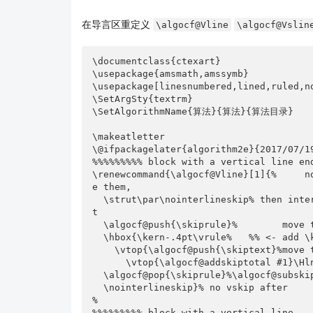
 }

}

在导言区重定义
\algocf@Vline
\algocf@Vslin
Return \{$C_1$, $\cdots$, $C_l$\}

\caption{$K$-truss社区搜索在线查询算法}

\documentclass{ctexart}

 \label{alg:truss:search:online}

\usepackage{amsmath,amssymb}

\usepackage[linesnumbered,lined,ruled,no
\end{algorithm}
\SetArgSty{textrm}

\SetAlgorithmName{算法}{算法}{算法目录}

\makeatletter

\@ifpackagelater{algorithm2e}{2017/07/19
%%%%%%%%% block with a vertical line end
\renewcommand{\algocf@Vline}[1]{%     n
e them, 

  \strut\par\nointerlineskip% then interblock space stay the same whatever is inside i
t

  \algocf@push{\skiprule}%        move to the right before the vertical rule

  \hbox{\kern-.4pt\vrule%   %% <- add \kern

    \vtop{\algocf@push{\skiptext}%move the right after the rule

      \vtop{\algocf@addskiptotal #1}\Hlne}}\vskip\skiphlne% inside the block

  \algocf@pop{\skiprule}%\algocf@subskiptotal% restore indentation

  \nointerlineskip}% no vskip after

%

%%%%%%%%% block with a vertical line
