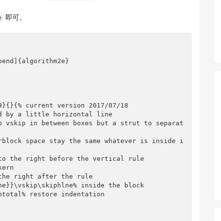
即可。
e
end]{algorithm2e}

}{}{% current version 2017/07/18

 by a little horizontal line

o vskip in between boxes but a strut to separat