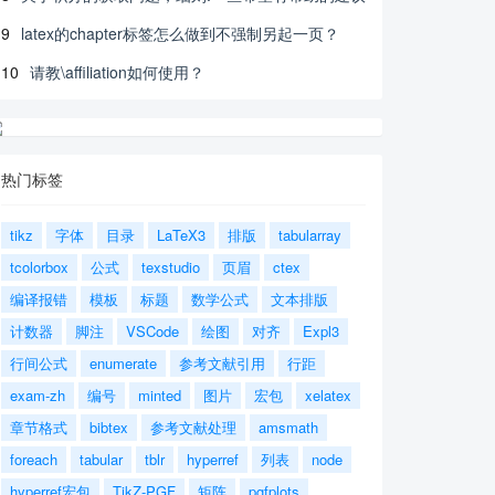
9
latex的chapter标签怎么做到不强制另起一页？
10
请教\affiliation如何使用？
热门标签
tikz
字体
目录
LaTeX3
排版
tabularray
tcolorbox
公式
texstudio
页眉
ctex
编译报错
模板
标题
数学公式
文本排版
计数器
脚注
VSCode
绘图
对齐
Expl3
行间公式
enumerate
参考文献引用
行距
exam-zh
编号
minted
图片
宏包
xelatex
章节格式
bibtex
参考文献处理
amsmath
foreach
tabular
tblr
hyperref
列表
node
hyperref宏包
TikZ-PGF
矩阵
pgfplots