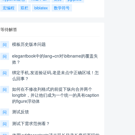
宏编程
双栏
biblatex
数学符号
等待解答
模板历史版本问题
问
elegantbook中的lang=cn对\bibname的覆盖失
问
效？
绑定手机,发送验证码,老是未点中正确区域！怎
问
么回事？
如何在不修改列格式的前提下纵向合并两个
问
longtblr，并让他们成为一个统一的具有caption
的figure浮动体
测试反馈
问
测试下需求范例看？
问