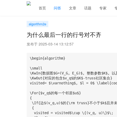
首页
问答
文章
话题
专家
algorithm2e
为什么最后一行的行号对不齐
发布于 2025-03-14 13:12:57
\begin{algorithm}

\small

\KwIn{数据图$G=(V_G, E_G)$, 整数参数$K$, 以
\KwOut{对应的包含$v_q$的$K$-truss社区集合}

visited= $\varnothing$, $l = 0$ \label{cod
\For{$v_q$的每一个邻居$u$}

{

 \If{边$(v_q,u)$的{\rm truss}不小于$k$且并未访问过}

 {

  visited = visited$\cup \{(v_q, u)\}$\;
