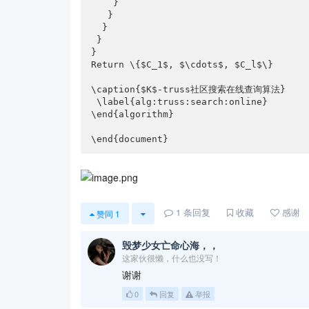
    }

   }

  }

 }

}

Return \{$C_1$, $\cdots$, $C_l$\}

\caption{$K$-truss社区搜索在线查询算法}

 \label{alg:truss:search:online}

\end{algorithm}

\end{document}
1
条回复
收藏
感谢
赞同
1
毁梦少女亡命心海，，
这家伙很懒，什么也没写！
谢谢
0
回复
举报