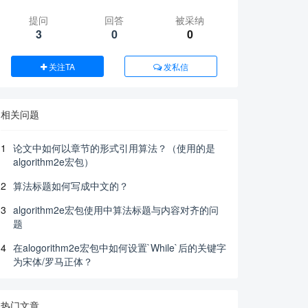
提问
回答
被采纳
3
0
0
关注TA
发私信
相关问题
1
论文中如何以章节的形式引用算法？（使用的是
algorithm2e宏包）
2
算法标题如何写成中文的？
3
algorithm2e宏包使用中算法标题与内容对齐的问
题
4
在alogorithm2e宏包中如何设置`While`后的关键字
为宋体/罗马正体？
热门文章