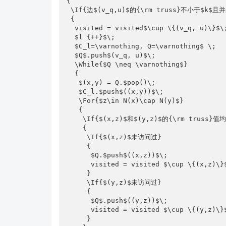
{

 \If{边$(v_q,u)$的{\rm truss}不小于$k$且并未访问过}

 {

  visited = visited$\cup \{(v_q, u)\}$\;

  $l {++}$\;

  $C_l=\varnothing, Q=\varnothing$ \;

  $Q$.push$(v_q, u)$\;

  \While{$Q \neq \varnothing$}

  {

   $(x,y) = Q.$pop()\;

   $C_l.$push$((x,y))$\;

   \For{$z\in N(x)\cap N(y)$}

   {

    \If{$(x,z)$和$(y,z)$的{\rm truss}值均不小于$K$}

    {

     \If{$(x,z)$未访问过}

     {

      $Q.$push$((x,z))$\;

      visited = visited $\cup \{(x,z)\}$

     }

     \If{$(y,z)$未访问过}

     {

      $Q$.push$((y,z))$\;

      visited = visited $\cup \{(y,z)\}$

     }
