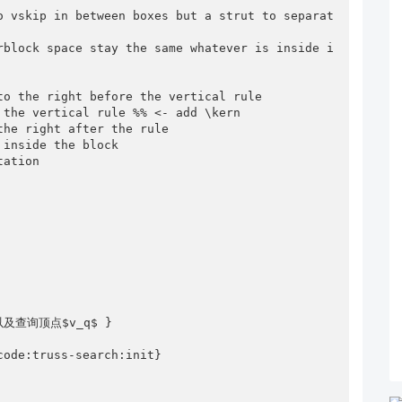
o vskip in between boxes but a strut to separat
以及查询顶点$v_q$ }

ode:truss-search:init} 
