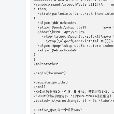
\renewcommand{\algocf@Vsline}[1]{%    n
e them, 

  \strut\par\nointerlineskip% then interblock space stay the same whatever is inside i
t

  \algocf@bblockcode%

  \algocf@push{\skiprule}%        move to the right before the vertical rule

  \hbox{\kern-.4pt\vrule%               the vertical rule %% <- add \kern

    \vtop{\algocf@push{\skiptext}%move the right after the rule

      \vtop{\algocf@addskiptotal #1}}}% inside the block

  \algocf@pop{\skiprule}% restore indentation

  \algocf@eblockcode%

}

}

\makeatother

\begin{document}

\begin{algorithm}

\small

\KwIn{数据图$G=(V_G, E_G)$, 整数参数$K$, 
\KwOut{对应的包含$v_q$的$K$-truss社区集合}

visited= $\varnothing$, $l = 0$ \label{c
\For{$v_q$的每一个邻居$u$}
