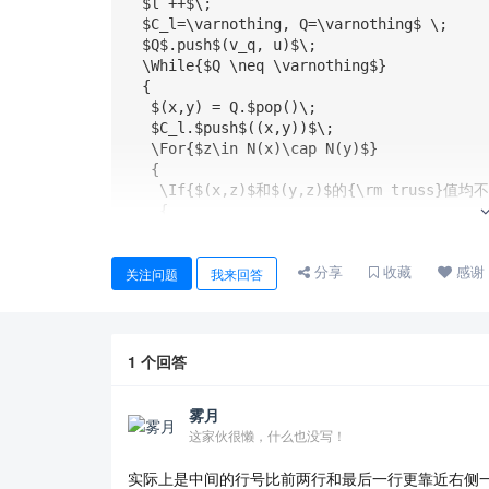
  $l ++$\;

  $C_l=\varnothing, Q=\varnothing$ \;

  $Q$.push$(v_q, u)$\;

  \While{$Q \neq \varnothing$}

  {

   $(x,y) = Q.$pop()\;

   $C_l.$push$((x,y))$\;

   \For{$z\in N(x)\cap N(y)$}

   {

    \If{$(x,z)$和$(y,z)$的{\rm truss}值均不小于$K$}

    {

     \If{$(x,z)$未访问过}

     {

分享
收藏
感谢
      $Q.$push$((x,z))$\;

关注问题
我来回答
      visited = visited $\cup \{(x,z)\}$

     }

     \If{$(y,z)$未访问过}

     {

1
个回答
      $Q$.push$((y,z))$\;

      visited = visited $\cup \{(y,z)\}$

雾月
     }

这家伙很懒，什么也没写！
    }

   }

实际上是中间的行号比前两行和最后一行更靠近右侧
  }
