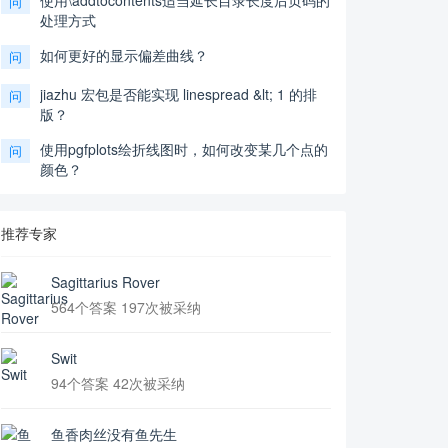
使用\addtocontents适当延长目录长度后页码的
问
处理方式
如何更好的显示偏差曲线？
问
jiazhu 宏包是否能实现 linespread &lt; 1 的排
问
版？
使用pgfplots绘折线图时，如何改变某几个点的
问
颜色？
推荐专家
Sagittarius Rover
564个答案 197次被采纳
Swit
94个答案 42次被采纳
鱼香肉丝没有鱼先生