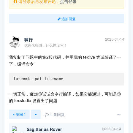
请登录后再发布评论，
点击登录
e.center) rectangle ++ (4.2,7.7);

            \draw[c5,ultra thick,fill=c2] ([xshif
t=0.5cm,yshift=-8cm]current page.center)

追加回复
            ([xshift=0.5cm,yshift=-8cm]current pa
ge.center)  arc(180:60:2)

            |- ++ (-3,6) --cycle;

            \draw[ultra thick,c5] ([xshift=-1.5c
啸行
2025-04-14
m,yshift=-8cm]current page.center)

这家伙很懒，什么也没写！
            arc(180:0:2);

            \draw[ultra thick,c5] ([xshift=0.5cm,
我复制了问题中的第2段代码，并用我的 texlive 尝试编译了一
yshift=-8cm]current page.center)

下，编译命令
            arc(180:0:2);

            \draw[ultra thick,c5] ([xshift=2.5cm,
yshift=-8cm]current page.center)

latexmk -pdf filename
            arc(180:0:2);

            \draw[ultra thick,c5] ([xshift=4.5cm,
一切正常，麻烦你试试命令行编译，如果它能通过，可能是你
yshift=-8cm]current page.center)

的 texstudio 设置出了问题
            arc(180:0:2);

            \fill[red] ([xshift=2.5cm,yshift=-8c
m]current page.center) +(60:2) circle(1.5mm)

1
条回复
赞同
1
            node[above

            right=2mm,text=c5!80!black]{$\rho:=\d
frac{1+\sqrt{-3}}{2}$};

Sagittarius Rover
2025-04-14