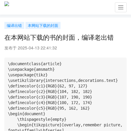
Toggl
navig
编译出错
本网站下载的封面
在本网站下载的书的封面，编译老出错
发布于 2025-04-13 22:41:32
\documentclass{article}

\usepackage{amsmath}

\usepackage{tikz}

\usetikzlibrary{intersections,decorations.text}

\definecolor{c1}{RGB}{62, 97, 127}

\definecolor{c2}{RGB}{104, 182, 182}

\definecolor{c3}{RGB}{107, 190, 190}

\definecolor{c4}{RGB}{100, 172, 174}

\definecolor{c5}{RGB}{95, 162, 162}

\begin{document}

    \thispagestyle{empty}

    \begin{tikzpicture}[overlay,remember picture,
font=\sffamily\bfseries]
