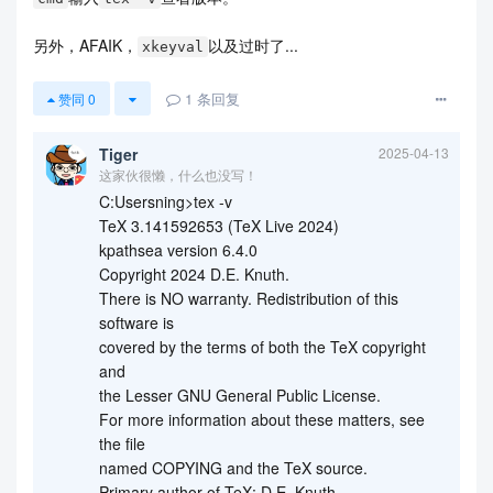
\usetikzlibrary{intersections,decorations.text}

\definecolor{c1}{RGB}{62, 97, 127}

另外，AFAIK，
以及过时了...
xkeyval
\definecolor{c2}{RGB}{104, 182, 182}

\definecolor{c3}{RGB}{107, 190, 190}

\definecolor{c4}{RGB}{100, 172, 174}

1
条回复
赞同
0
\begin{document}

    \thispagestyle{empty}

Tiger
2025-04-13
    \begin{tikzpicture}[overlay,remember picture,
这家伙很懒，什么也没写！
font=\sffamily\bfseries]

        \draw[very thick,c4,name path=big arc] 
C:Usersning>tex -v
([xshift=-2mm]current page.north) arc(150:285:11)

TeX 3.141592653 (TeX Live 2024)
        coordinate[pos=0.225] (x0);

kpathsea version 6.4.0
        \begin{scope}

Copyright 2024 D.E. Knuth.
            \clip ([xshift=-2mm]current page.nort
There is NO warranty. Redistribution of this
h) arc(150:285:11) --(current page.north

software is
            east);

covered by the terms of both the TeX copyright
            \fill[c4!50,opacity=0.25] ([xshift=4.
55cm]x0) circle (4.55);

and
            \fill[c4!50,opacity=0.25] ([xshift=3.
the Lesser GNU General Public License.
4cm]x0) circle (3.4);

For more information about these matters, see
            \fill[c4!50,opacity=0.25] ([xshift=2.
the file
25cm]x0) circle (2.25);

named COPYING and the TeX source.
            \draw[very thick,c4!50] (x0) arc(-90:
Primary author of TeX: D.E. Knuth.
30:6.5);
