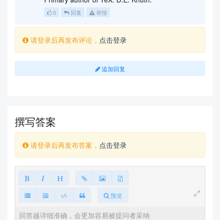
            \draw[very thick,c4] (x0) arc(90:-30:
0
回复
举报
8.75);

            \draw[very thick,c4!50,name path=arc
1] (x0) arc(90:-90:4.675);

请登录后再发布评论，
点击登录
            \draw[very thick,c4!50] (x0) arc(90:-
90:2.875);

            \path[name intersections={of=big arc 
追加回复
and arc1,by=x1}];

            \draw[very thick,c4,name path=arc2] 
(x1) arc(135:-20:4.75);

            \draw[very thick,c4!50] (x1) arc(135:
-20:8.75);

撰写答案
            \path[name intersections={of=big arc 
and arc2,by={aux,x2}}];

            \draw[very thick,c4!50] (x2) arc(180:
请登录后再发布答案，
点击登录
50:2.25);

        \end{scope}

        \path[decoration={text along path,text co
lor=c4,

            raise = -2.8ex,

预览
            text  along path,

            text = {|\sffamily\bfseries|02/18/201
9},
