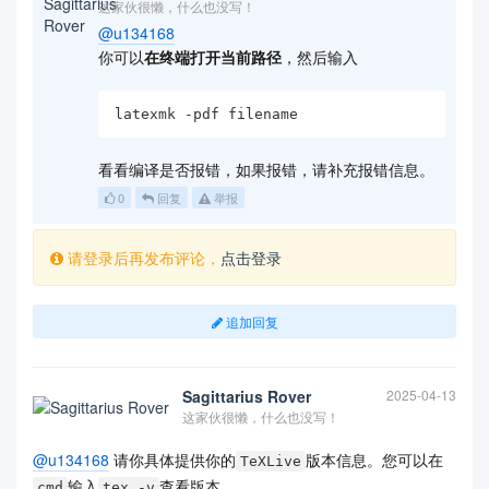
        \end{scope}

这家伙很懒，什么也没写！
        %

@u134168
        \fill[c1] ([xshift=2cm,yshift=-8cm]curren
你可以
在终端打开当前路径
，然后输入
t page.center) rectangle ++ (-12.7,7.7);

        \node[text=white,anchor=west,scale=5,inne
r sep=0pt] at

latexmk -pdf filename
        ([xshift=-8cm,yshift=-3.25cm]current pag
e.center) {Some text};

看看编译是否报错，如果报错，请补充报错信息。
        \node[text=white,anchor=west,scale=2.5,in
ner sep=0pt] at

0
回复
举报
        ([xshift=-8cm,yshift=-6cm]current page.ce
nter) {Some text};

        %

请登录后再发布评论，
点击登录
        \draw[gray,line width=5mm]

        ([xshift=2mm,yshift=-1mm]current page.sou
th west) rectangle ([xshift=-2mm,yshift=1mm]curre
追加回复
nt

        page.north east);

    \end{tikzpicture}

Sagittarius Rover
2025-04-13
\end{document}
这家伙很懒，什么也没写！
@u134168
请你具体提供你的
版本信息。您可以在
\documentclass{article}

TeXLive
\usepackage{tikz}

输入
查看版本。
cmd
tex -v