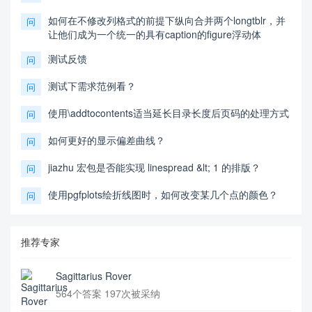
如何在不修改列格式的前提下纵向合并两个longtblr，并
问
让他们成为一个统一的具有caption的figure浮动体
测试反馈
问
测试下需求范例看？
问
使用\addtocontents适当延长目录长度后页码的处理方式
问
如何更好的显示偏差曲线？
问
jiazhu 宏包是否能实现 linespread &lt; 1 的排版？
问
使用pgfplots绘折线图时，如何改变某几个点的颜色？
问
推荐专家
Sagittarius Rover
564个答案 197次被采纳