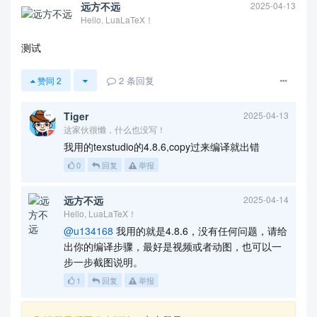
            \draw[ultra thick,c4,name path=arc2] 
远方不远
2025-04-13
(x1) arc(135:-20:4.75);

Hello, LuaLaTeX！
            \draw[ultra thick,c4!50] (x1) arc(13
5:-20:8.75);

测试
            \path[name intersections={of=big arc 
and arc2,by={aux,x2}}];

2
条回复
赞同
2
            \draw[ultra thick,c4!50] (x2) arc(18
0:50:2.25);

        \end{scope}

Tiger
2025-04-13
        \path[decoration={text along path,text co
这家伙很懒，什么也没写！
lor=c4,

我用的texstudio的4.8.6,copy过来编译就出错
            raise = -2.8ex,

0
回复
举报
            text  along path,

            text = {|\sffamily\bfseries|02/18/201
9},

远方不远
2025-04-14
            text align = center,

Hello, LuaLaTeX！
        },

@u134168
我用的就是4.8.6，没有任何问题，请给
        decorate

出你的编译步骤，最好是视频或者动图，也可以一
        ] ([xshift=-2mm]current page.north) arc(1
50:245:11);

步一步截图说明。
        %

1
回复
举报
        \begin{scope}

            \path[clip,postaction={fill=c3}]

            ([xshift=2cm,yshift=-8cm]current pag