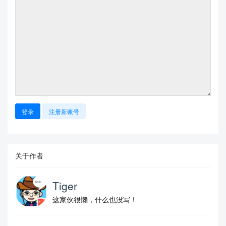
            text align = center,

        },

        decorate

        ] ([xshift=-2mm]current page.north) arc(1
50:245:11);

        %

        \begin{scope}

            \path[clip,postaction={fill=c3}]

            ([xshift=2cm,yshift=-8cm]current pag
e.center) rectangle ++ (4.2,7.7);

            \fill[c2] ([xshift=0.5cm,yshift=-8cm]
current page.center)

登录
注册新账号
            ([xshift=0.5cm,yshift=-8cm]current pa
ge.center)  arc(180:60:2)

            |- ++ (-3,6) --cycle;

            \draw[very thick,c4] ([xshift=-1.5cm,
关于作者
yshift=-8cm]current page.center)

            arc(180:0:2);

            \draw[very thick,c4] ([xshift=0.5cm,y
Tiger
shift=-8cm]current page.center)

            arc(180:0:2);

这家伙很懒，什么也没写！
            \draw[very thick,c4] ([xshift=2.5cm,y
shift=-8cm]current page.center)

            arc(180:0:2);
