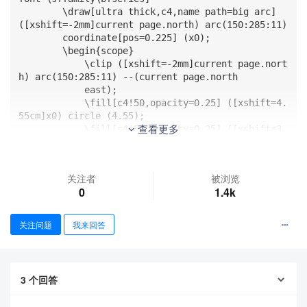
        \draw[ultra thick,c4,name path=big arc] 
([xshift=-2mm]current page.north) arc(150:285:11)

        coordinate[pos=0.225] (x0);

        \begin{scope}

            \clip ([xshift=-2mm]current page.nort
h) arc(150:285:11) --(current page.north

            east);

            \fill[c4!50,opacity=0.25] ([xshift=4.
55cm]x0) circle (4.55);

查看更多
            \fill[c4!50,opacity=0.25] ([xshift=3.
4cm]x0) circle (3.4);

            \fill[c4!50,opacity=0.25] ([xshift=2.
25cm]x0) circle (2.25);

关注者
被浏览
            \draw[ultra thick,c4!50] (x0) arc(-9
0
1.4k
0:30:6.5);

            \draw[ultra thick,c4] (x0) arc(90:-3
0:8.75);

关注问题
我来回答
            \draw[ultra thick,c4!50,name path=arc
1] (x0) arc(90:-90:4.675);

            \draw[ultra thick,c4!50] (x0) arc(90:
-90:2.875);

3
个回答
            \path[name intersections={of=big arc 
and arc1,by=x1}];
