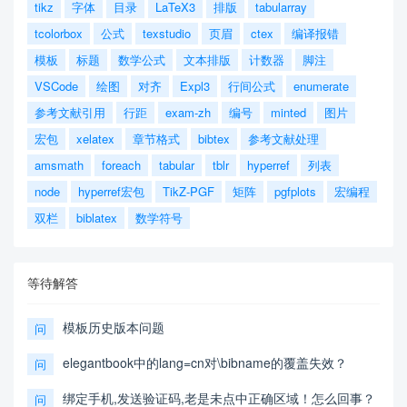
tikz
字体
目录
LaTeX3
排版
tabularray
tcolorbox
公式
texstudio
页眉
ctex
编译报错
模板
标题
数学公式
文本排版
计数器
脚注
VSCode
绘图
对齐
Expl3
行间公式
enumerate
参考文献引用
行距
exam-zh
编号
minted
图片
宏包
xelatex
章节格式
bibtex
参考文献处理
amsmath
foreach
tabular
tblr
hyperref
列表
node
hyperref宏包
TikZ-PGF
矩阵
pgfplots
宏编程
双栏
biblatex
数学符号
等待解答
模板历史版本问题
问
elegantbook中的lang=cn对\bibname的覆盖失效？
问
绑定手机,发送验证码,老是未点中正确区域！怎么回事？
问