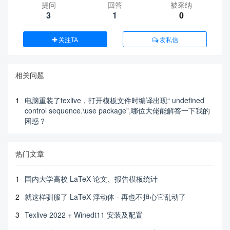
提问
回答
被采纳
            \draw[very thick,c4] ([xshift=4.5cm,y
3
1
0
shift=-8cm]current page.center)

            arc(180:0:2);

            \fill[red] ([xshift=2.5cm,yshift=-8c
关注TA
发私信
m]current page.center) +(60:2) circle(1.5mm)

            node[above right=2mm]{$\displaystyle
\rho=\frac{1+\sqrt{-3}}{2}$};

相关问题
        \end{scope}

        %

        \fill[c1] ([xshift=2cm,yshift=-8cm]curren
1
电脑重装了texlive，打开模板文件时编译出现“ undefined
t page.center) rectangle ++ (-12.7,7.7);

control sequence.\use package”,哪位大佬能解答一下我的
        \node[text=white,anchor=west,scale=5,inne
困惑？
r sep=0pt] at

        ([xshift=-8cm,yshift=-3.25cm]current pag
e.center) {Some text};

热门文章
        \node[text=white,anchor=west,scale=2.5,in
ner sep=0pt] at

        ([xshift=-8cm,yshift=-6cm]current page.ce
1
国内大学高校 LaTeX 论文、报告模板统计
nter) {Some text};

        %

2
就这样驯服了 LaTeX 浮动体 - 再也不担心它乱动了
        \draw[gray,line width=5mm]

        ([xshift=2mm,yshift=-1mm]current page.sou
3
Texlive 2022 + Winedt11 安装及配置
th west) rectangle ([xshift=-2mm,yshift=1mm]curre