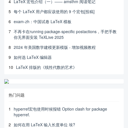
4
LaTeX 宏包介绍（一）—— amsthm 阅读笔记
nt

        page.north east);

5
每个 LaTeX 用户都应该使用的 9 个宏包[投稿]
    \end{tikzpicture}

\end{document}
6
exam-zh：中国试卷 LaTeX 模板
上面是在本网站下载的一个封面，编译提示：
7
不再卡在running package-specific postactions，手把手教
你无界面安装 TeXLive 2025
xkeyval.sty: 错误: : Emergency stop.
8
2024 年美国数学建模更新模版 - 增加视频教程
9
如何选 LaTeX 编辑器
工具是
，新手请大家不吝赐教。不止是这一个，我
texstudio
在咱们这个网站上下载的书籍封面编译都有这个错误！
10
LaTeX 排版的《线性代数的艺术》
热门问题
1
hyperref宏包使用时候报错 Option clash for package
hyperref.
2
如何在用 LaTeX 输入长度单位 埃?