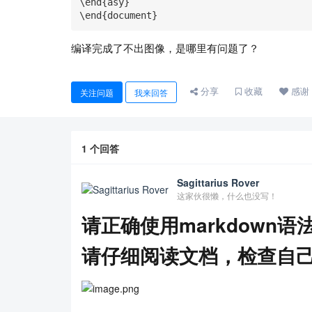
\end{asy}

\end{document}
编译完成了不出图像，是哪里有问题了？
分享
收藏
感谢
关注问题
我来回答
1
个回答
Sagittarius Rover
这家伙很懒，什么也没写！
请正确使用markdown语
请仔细阅读文档，检查自