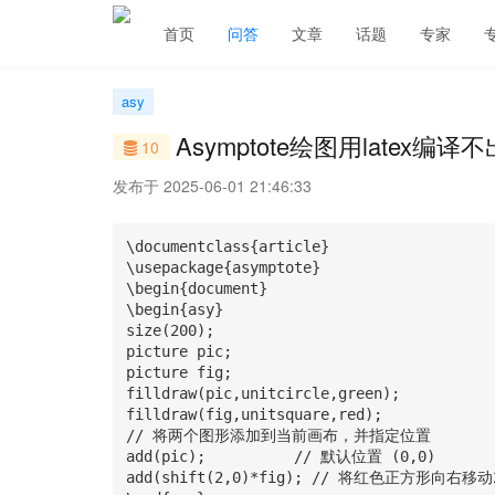
首页
问答
文章
话题
专家
asy
Asymptote绘图用latex
10
发布于 2025-06-01 21:46:33
\documentclass{article}

\usepackage{asymptote}   

\begin{document}

\begin{asy}

size(200);

picture pic;

picture fig;

filldraw(pic,unitcircle,green);

filldraw(fig,unitsquare,red);

// 将两个图形添加到当前画布，并指定位置

add(pic);          // 默认位置 (0,0)

add(shift(2,0)*fig); // 将红色正方形向右移动