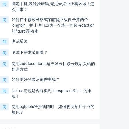
绑定手机,发送验证码,老是未点中正确区域！怎
问
么回事？
如何在不修改列格式的前提下纵向合并两个
问
longtblr，并让他们成为一个统一的具有caption
的figure浮动体
测试反馈
问
测试下需求范例看？
问
使用\addtocontents适当延长目录长度后页码的
问
处理方式
如何更好的显示偏差曲线？
问
jiazhu 宏包是否能实现 linespread &lt; 1 的排
问
版？
使用pgfplots绘折线图时，如何改变某几个点的
问
颜色？