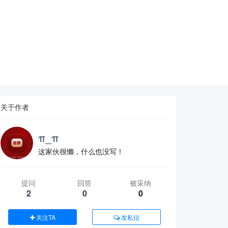
关于作者
π_π
这家伙很懒，什么也没写！
提问
回答
被采纳
2
0
0
关注TA
发私信