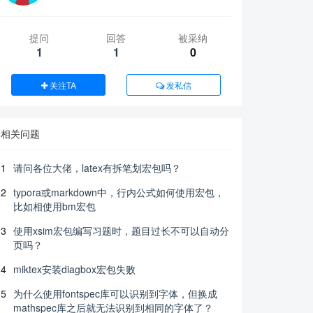
提问
回答
被采纳
1
1
0
关注TA
发私信
相关问题
1
请问各位大佬，latex有拆笔划宏包吗？
2
typora或markdown中，行内公式如何使用宏包，
比如相使用bm宏包
3
使用xsim宏包编写习题时，题目过长不可以自动分
页吗？
4
miktex安装diagbox宏包失败
5
为什么使用fontspec库可以识别到字体，但换成
mathspec库之后就无法识别到相同的字体了？