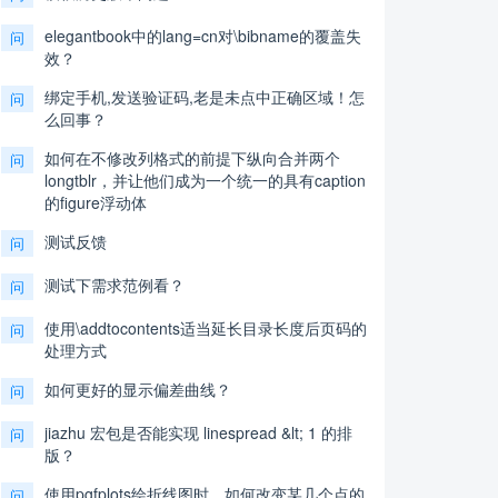
elegantbook中的lang=cn对\bibname的覆盖失
问
效？
绑定手机,发送验证码,老是未点中正确区域！怎
问
么回事？
如何在不修改列格式的前提下纵向合并两个
问
longtblr，并让他们成为一个统一的具有caption
的figure浮动体
测试反馈
问
测试下需求范例看？
问
使用\addtocontents适当延长目录长度后页码的
问
处理方式
如何更好的显示偏差曲线？
问
jiazhu 宏包是否能实现 linespread &lt; 1 的排
问
版？
使用pgfplots绘折线图时，如何改变某几个点的
问