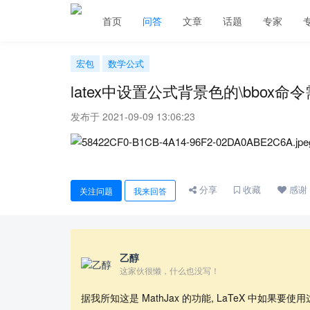
首页
问答
文章
话题
专家
宏包
数学公式
latex中设置公式背景色的\bbox
发布于 2021-09-09 13:06:23
分享
收藏
感谢
关注问题
我来回答
乙醇
这家伙很懒，什么也没写！
据我所知这是 MathJax 的功能, LaTeX 中如果