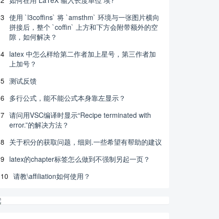
2
如何在用 LaTeX 输入长度单位 埃?
3
使用 `l3coffins` 将 `amsthm` 环境与一张图片横向
拼接后，整个 `coffin` 上方和下方会附带额外的空
隙，如何解决？
4
latex 中怎么样给第二作者加上星号，第三作者加
上加号？
5
测试反馈
6
多行公式，能不能公式本身靠左显示？
7
请问用VSC编译时显示“Recipe terminated with
error.”的解决方法？
8
关于积分的获取问题，细则.一些希望有帮助的建议
9
latex的chapter标签怎么做到不强制另起一页？
10
请教\affiliation如何使用？