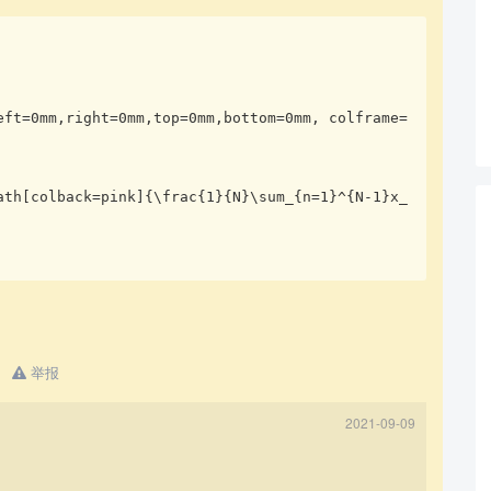
eft=0mm,right=0mm,top=0mm,bottom=0mm, colframe=
查看更多
举报
2021-09-09