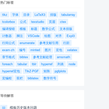
热门标签
tikz
字体
目录
LaTeX3
排版
tabularray
tcolorbox
公式
texstudio
页眉
ctex
编译报错
模板
标题
数学公式
文本排版
计数器
脚注
VSCode
绘图
对齐
Expl3
行间公式
enumerate
参考文献引用
行距
exam-zh
编号
minted
图片
宏包
xelatex
章节格式
bibtex
参考文献处理
amsmath
foreach
tabular
tblr
hyperref
列表
node
hyperref宏包
TikZ-PGF
矩阵
pgfplots
宏编程
双栏
biblatex
数学符号
等待解答
模板历史版本问题
问