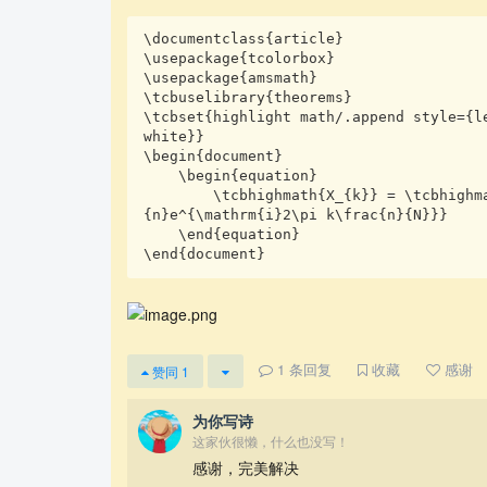
\documentclass{article}

\usepackage{tcolorbox}

\usepackage{amsmath}

\tcbuselibrary{theorems}

\tcbset{highlight math/.append style={l
white}}

\begin{document}

    \begin{equation}

        \tcbhighmath{X_{k}} = \tcbhighmath[colback=pink]{\frac{1}{N}\sum_{n=1}^{N-1}x_
{n}e^{\mathrm{i}2\pi k\frac{n}{N}}}

    \end{equation}

\end{document}
1
条回复
收藏
感谢
赞同
1
为你写诗
这家伙很懒，什么也没写！
感谢，完美解决