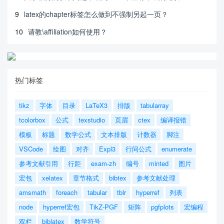
9
latex的chapter标签怎么做到不强制另起一页？
10
请教\affiliation如何使用？
热门标签
tikz
字体
目录
LaTeX3
排版
tabularray
tcolorbox
公式
texstudio
页眉
ctex
编译报错
模板
标题
数学公式
文本排版
计数器
脚注
VSCode
绘图
对齐
Expl3
行间公式
enumerate
参考文献引用
行距
exam-zh
编号
minted
图片
宏包
xelatex
章节格式
bibtex
参考文献处理
amsmath
foreach
tabular
tblr
hyperref
列表
node
hyperref宏包
TikZ-PGF
矩阵
pgfplots
宏编程
双栏
biblatex
数学符号