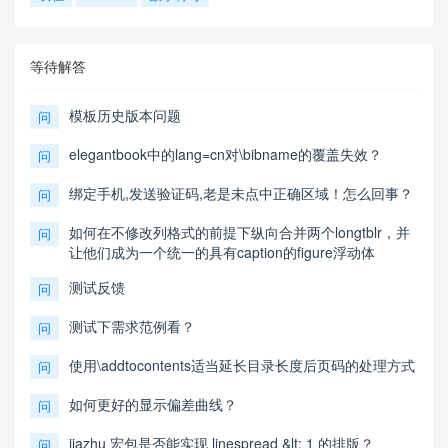
等待解答
模板历史版本问题
问
elegantbook中的lang=cn对\bibname的覆盖失效？
问
绑定手机,发送验证码,老是未点中正确区域！怎么回事？
问
如何在不修改列格式的前提下纵向合并两个longtblr，并
问
让他们成为一个统一的具有caption的figure浮动体
测试反馈
问
测试下需求范例看？
问
使用\addtocontents适当延长目录长度后页码的处理方式
问
如何更好的显示偏差曲线？
问
jiazhu 宏包是否能实现 linespread &lt; 1 的排版？
问