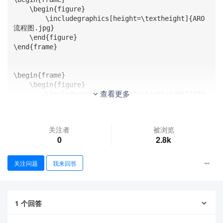
    \begin{figure}

        \includegraphics[height=\textheight]{ARO
流程图.jpg}

    \end{figure}

\end{frame}

\begin{frame}

    \begin{figure}

查看更多
        \includegraphics[height=\textheight]{ARO
流程图.pdf}

    \end{figure}

\end{frame}

关注者
被浏览
0
2.8k
\end{document}

[ARO流程图.jpg](https://pics.latexstudio.net/uploa
关注问题
我来回答
ds/20221105/6b0b240a2d768e6f7794cf12a5ca7b09.jpg)

[ARO流程图.pdf](https://pics.latexstudio.net/uploa
1
个回答