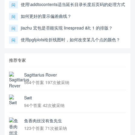
使用\addtocontents适当延长目录长度后页码的处理方式
问
如何更好的显示偏差曲线？
问
jiazhu 宏包是否能实现 linespread &lt; 1 的排版？
问
使用pgfplots绘折线图时，如何改变某几个点的颜色？
问
推荐专家
Sagittarius Rover
564个答案 197次被采纳
Swit
94个答案 42次被采纳
鱼香肉丝没有鱼先生
123个答案 71次被采纳