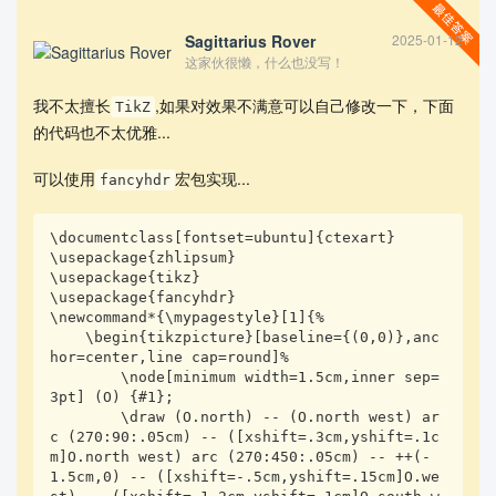
Sagittarius Rover
2025-01-12
这家伙很懒，什么也没写！
我不太擅长
,如果对效果不满意可以自己修改一下，下面
TikZ
的代码也不太优雅...
可以使用
宏包实现...
fancyhdr
查看更多
\documentclass[fontset=ubuntu]{ctexart}

\usepackage{zhlipsum}

\usepackage{tikz}

\usepackage{fancyhdr}

\newcommand*{\mypagestyle}[1]{%

    \begin{tikzpicture}[baseline={(0,0)},anc
hor=center,line cap=round]%

        \node[minimum width=1.5cm,inner sep=
3pt] (O) {#1};

        \draw (O.north) -- (O.north west) ar
c (270:90:.05cm) -- ([xshift=.3cm,yshift=.1c
m]O.north west) arc (270:450:.05cm) -- ++(-
1.5cm,0) -- ([xshift=-.5cm,yshift=.15cm]O.we