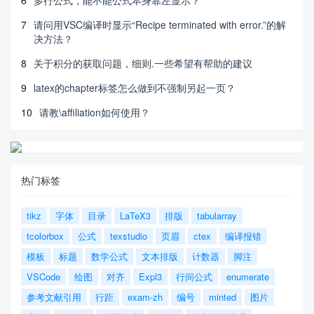
6
多行公式，能不能公式本身靠左显示？
7
请问用VSC编译时显示“Recipe terminated with error.”的解
决方法？
8
关于积分的获取问题，细则.一些希望有帮助的建议
9
latex的chapter标签怎么做到不强制另起一页？
10
请教\affiliation如何使用？
热门标签
tikz
字体
目录
LaTeX3
排版
tabularray
tcolorbox
公式
texstudio
页眉
ctex
编译报错
模板
标题
数学公式
文本排版
计数器
脚注
VSCode
绘图
对齐
Expl3
行间公式
enumerate
参考文献引用
行距
exam-zh
编号
minted
图片