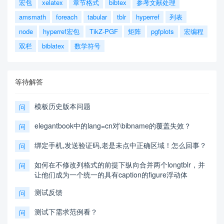
宏包
xelatex
章节格式
bibtex
参考文献处理
amsmath
foreach
tabular
tblr
hyperref
列表
node
hyperref宏包
TikZ-PGF
矩阵
pgfplots
宏编程
双栏
biblatex
数学符号
等待解答
模板历史版本问题
问
elegantbook中的lang=cn对\bibname的覆盖失效？
问
绑定手机,发送验证码,老是未点中正确区域！怎么回事？
问
如何在不修改列格式的前提下纵向合并两个longtblr，并
问
让他们成为一个统一的具有caption的figure浮动体
测试反馈
问
测试下需求范例看？
问