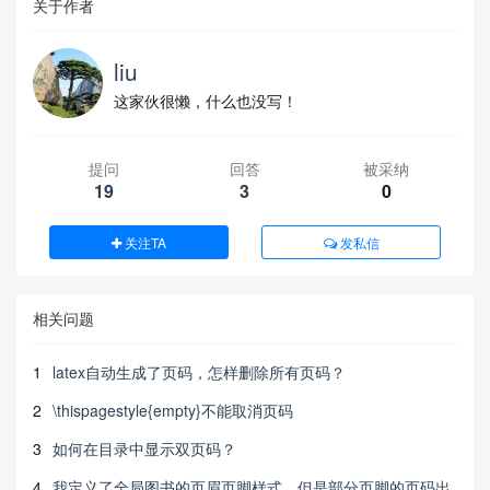
关于作者
liu
这家伙很懒，什么也没写！
提问
回答
被采纳
19
3
0
关注TA
发私信
相关问题
1
latex自动生成了页码，怎样删除所有页码？
2
\thispagestyle{empty}不能取消页码
3
如何在目录中显示双页码？
4
我定义了全局图书的页眉页脚样式，但是部分页脚的页码出