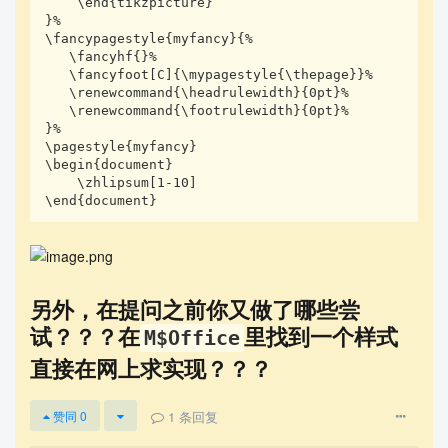
    \end{tikzpicture}

}%

\fancypagestyle{myfancy}{%   

   \fancyhf{}%

   \fancyfoot[C]{\mypagestyle{\thepage}}%

   \renewcommand{\headrulewidth}{0pt}%

   \renewcommand{\footrulewidth}{0pt}%

}%

\pagestyle{myfancy}

\begin{document}

    \zhlipsum[1-10]

\end{document}
另外，在提问之前你又做了哪些尝
试？？？在
里找到一个样式
M$Office
直接在网上求实现？？？
1
条回复
赞同
0