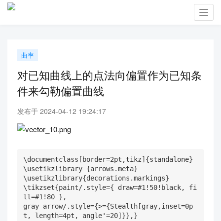
Toggl
navig
曲率
对已知曲线上的点法向偏置作为已知条
件来勾勒偏置曲线
发布于 2024-04-12 19:24:17
\documentclass[border=2pt,tikz]{standalone}

\usetikzlibrary {arrows.meta}

\usetikzlibrary{decorations.markings}

\tikzset{paint/.style={ draw=#1!50!black, fi
ll=#1!80 },

gray arrow/.style={>={Stealth[gray,inset=0p
t, length=4pt, angle'=20]}},}
