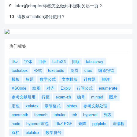
9
latex的chapter标签怎么做到不强制另起一页？
10
请教\affiliation如何使用？
热门标签
tikz
字体
目录
LaTeX3
排版
tabularray
tcolorbox
公式
texstudio
页眉
ctex
编译报错
模板
标题
数学公式
文本排版
计数器
脚注
VSCode
绘图
对齐
Expl3
行间公式
enumerate
参考文献引用
行距
exam-zh
编号
minted
图片
宏包
xelatex
章节格式
bibtex
参考文献处理
amsmath
foreach
tabular
tblr
hyperref
列表
node
hyperref宏包
TikZ-PGF
矩阵
pgfplots
宏编程
双栏
biblatex
数学符号