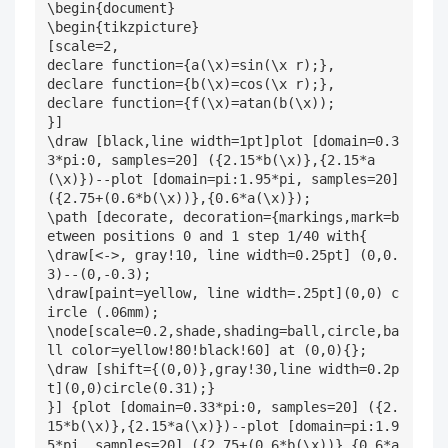
\begin{document}

\begin{tikzpicture}

[scale=2,

declare function={a(\x)=sin(\x r);},

declare function={b(\x)=cos(\x r);},

declare function={f(\x)=atan(b(\x));

}]    

\draw [black,line width=1pt]plot [domain=0.3
3*pi:0, samples=20] ({2.15*b(\x)},{2.15*a
(\x)})--plot [domain=pi:1.95*pi, samples=20] 
({2.75+(0.6*b(\x))},{0.6*a(\x)});

\path [decorate, decoration={markings,mark=b
etween positions 0 and 1 step 1/40 with{

\draw[<->, gray!10, line width=0.25pt] (0,0.
3)--(0,-0.3);

\draw[paint=yellow, line width=.25pt](0,0) c
ircle (.06mm);

\node[scale=0.2,shade,shading=ball,circle,ba
ll color=yellow!80!black!60] at (0,0){};

\draw [shift={(0,0)},gray!30,line width=0.2p
t](0,0)circle(0.31);}

}] {plot [domain=0.33*pi:0, samples=20] ({2.
15*b(\x)},{2.15*a(\x)})--plot [domain=pi:1.9
5*pi, samples=20] ({2.75+(0.6*b(\x))},{0.6*a