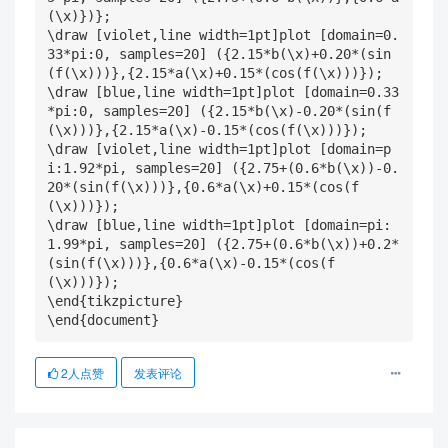
(\x)})};  

\draw [violet,line width=1pt]plot [domain=0.
33*pi:0, samples=20] ({2.15*b(\x)+0.20*(sin
(f(\x)))},{2.15*a(\x)+0.15*(cos(f(\x)))});

\draw [blue,line width=1pt]plot [domain=0.33
*pi:0, samples=20] ({2.15*b(\x)-0.20*(sin(f
(\x)))},{2.15*a(\x)-0.15*(cos(f(\x)))});

\draw [violet,line width=1pt]plot [domain=p
i:1.92*pi, samples=20] ({2.75+(0.6*b(\x))-0.
20*(sin(f(\x)))},{0.6*a(\x)+0.15*(cos(f
(\x)))});

\draw [blue,line width=1pt]plot [domain=pi:
1.99*pi, samples=20] ({2.75+(0.6*b(\x))+0.2*
(sin(f(\x)))},{0.6*a(\x)-0.15*(cos(f
(\x)))});

\end{tikzpicture}    

\end{document} 
2
人点赞
发表评论