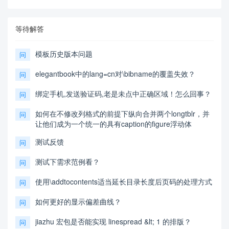
等待解答
模板历史版本问题
问
elegantbook中的lang=cn对\bibname的覆盖失效？
问
绑定手机,发送验证码,老是未点中正确区域！怎么回事？
问
如何在不修改列格式的前提下纵向合并两个longtblr，并
问
让他们成为一个统一的具有caption的figure浮动体
测试反馈
问
测试下需求范例看？
问
使用\addtocontents适当延长目录长度后页码的处理方式
问
如何更好的显示偏差曲线？
问
jiazhu 宏包是否能实现 linespread &lt; 1 的排版？
问