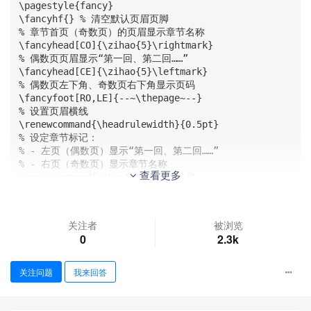
\pagestyle{fancy}

\fancyhf{} % 清空默认页眉页脚

% 章节首页（奇数页）的页眉显示章节名称

\fancyhead[CO]{\zihao{5}\rightmark}

% 偶数页页眉显示“第一回、第二回……”

\fancyhead[CE]{\zihao{5}\leftmark}

% 偶数页左下角、奇数页右下角显示页码

\fancyfoot[RO,LE]{--~\thepage~--}

% 设置页眉横线

\renewcommand{\headrulewidth}{0.5pt} 

% 设定章节标记：

% - 左页（偶数页）显示“第一回、第二回……”

% - 右页（奇数页）显示章节名称

查看更多
\renewcommand{\chaptermark}[1]{%

    \markboth{\texorpdfstring{\makebox[5\ccwd][s]
{第\zhnumber{\thechapter}回}}{第\zhnumber{\thechap
ter}回}}{#1}

关注者
被浏览
}

0
2.3k
% 全文章节首页样式（无页眉和页眉横线，仅保留页码）

\fancypagestyle{plain}{%

    \fancyhf{} % 清空页眉页脚

关注问题
我来回答
    % 偶数页左下角、奇数页右下角显示页码

    \fancyfoot[RO,LE]{--~\thepage~--}

    \renewcommand{\headrulewidth}{0pt} % 去掉页眉