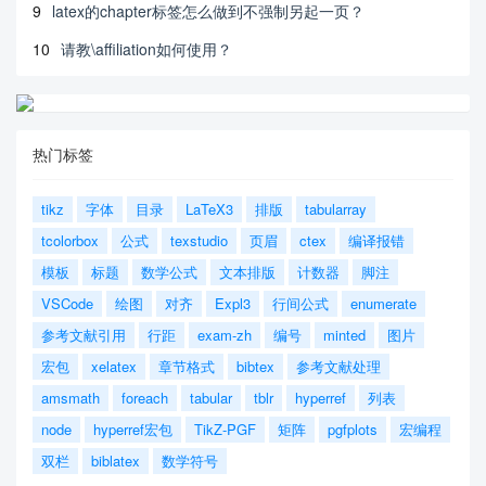
9
latex的chapter标签怎么做到不强制另起一页？
10
请教\affiliation如何使用？
热门标签
tikz
字体
目录
LaTeX3
排版
tabularray
tcolorbox
公式
texstudio
页眉
ctex
编译报错
模板
标题
数学公式
文本排版
计数器
脚注
VSCode
绘图
对齐
Expl3
行间公式
enumerate
参考文献引用
行距
exam-zh
编号
minted
图片
宏包
xelatex
章节格式
bibtex
参考文献处理
amsmath
foreach
tabular
tblr
hyperref
列表
node
hyperref宏包
TikZ-PGF
矩阵
pgfplots
宏编程
双栏
biblatex
数学符号