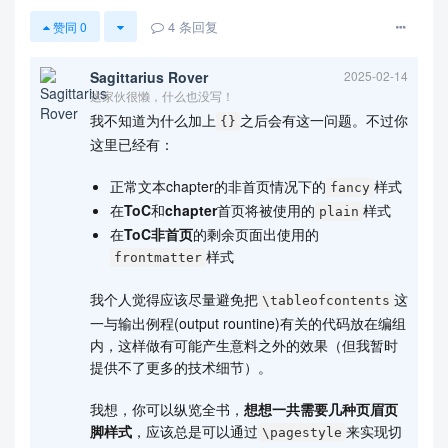
4
条回复
赞同
0
Sagittarius Rover
2025-02-14
这家伙很懒，什么也没写！
我不知道为什么加上
之后会有这一问题。不过你
{}
这里已经有：
正常文本chapter的非首页情况下的
样式
fancy
在
ToC
和
chapter
首页将被使用的
样式
plain
在
ToC非首页
的剩余页面出使用的
样式
frontmatter
我个人觉得应该尽量避免把
这
\tableofcontents
一与输出例程(output rountine)有关的代码放在编组
内，这样做有可能产生意料之外的效果（但我暂时
提供不了更多的技术细节）。
我想，你可以纵览全书，
想想一共需要几种页眉页
脚样式
，应该总是可以通过
来实现切
\pagestyle