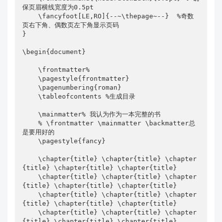
e} \chapter{title} \chapter{title}    

保页眉横线宽度为0.5pt

\end{document}
    \fancyfoot[LE,RO]{--~\thepage~--}  %奇数
页右下角、偶数页左下角显示页码

}

运行后显示的效果
\begin{document}

    \frontmatter%

希望实现的效果
    \pagestyle{frontmatter} 

    \pagenumbering{roman}

    \tableofcontents %生成目录

    \mainmatter% 我认为作为一本完整的书

    % \frontmatter \mainmatter \backmatter总
是要用好的

    \pagestyle{fancy}

    \chapter{title} \chapter{title} \chapter
{title} \chapter{title} \chapter{title}

    \chapter{title} \chapter{title} \chapter
{title} \chapter{title} \chapter{title}

    \chapter{title} \chapter{title} \chapter
{title} \chapter{title} \chapter{title}

    \chapter{title} \chapter{title} \chapter
{title} \chapter{title} \chapter{title}
