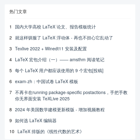
热门文章
1
国内大学高校 LaTeX 论文、报告模板统计
2
就这样驯服了 LaTeX 浮动体 - 再也不担心它乱动了
3
Texlive 2022 + Winedt11 安装及配置
4
LaTeX 宏包介绍（一）—— amsthm 阅读笔记
5
每个 LaTeX 用户都应该使用的 9 个宏包[投稿]
6
exam-zh：中国试卷 LaTeX 模板
7
不再卡在running package-specific postactions，手把手教
你无界面安装 TeXLive 2025
8
2024 年美国数学建模更新模版 - 增加视频教程
9
如何选 LaTeX 编辑器
10
LaTeX 排版的《线性代数的艺术》