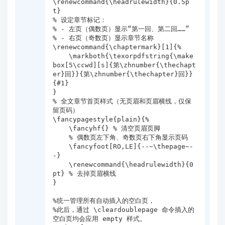
\renewcommand{\headrulewidth}{0.5p
t} 

% 设定章节标记：

% - 左页（偶数页）显示“第一回、第二回……”

% - 右页（奇数页）显示章节名称

\renewcommand{\chaptermark}[1]{%

    \markboth{\texorpdfstring{\make
box[5\ccwd][s]{第\zhnumber{\thechapt
er}回}}{第\zhnumber{\thechapter}回}}
{#1}

}

% 全文章节首页样式（无页眉和页眉横线，仅保
留页码）

\fancypagestyle{plain}{%

    \fancyhf{} % 清空页眉页脚

    % 偶数页左下角、奇数页右下角显示页码

    \fancyfoot[RO,LE]{--~\thepage~-
-}

    \renewcommand{\headrulewidth}{0
pt} % 去掉页眉横线

}

%统一管理所有自动插入的空白页，

%此后，通过 \cleardoublepage 命令插入的
空白页均会应用 empty 样式。
