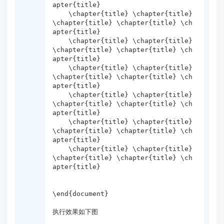
apter{title}

    \chapter{title} \chapter{title} 
\chapter{title} \chapter{title} \ch
apter{title}

    \chapter{title} \chapter{title} 
\chapter{title} \chapter{title} \ch
apter{title}

    \chapter{title} \chapter{title} 
\chapter{title} \chapter{title} \ch
apter{title}

    \chapter{title} \chapter{title} 
\chapter{title} \chapter{title} \ch
apter{title}

    \chapter{title} \chapter{title} 
\chapter{title} \chapter{title} \ch
apter{title}

    \chapter{title} \chapter{title} 
\chapter{title} \chapter{title} \ch
apter{title} 

\end{document}

执行效果如下图
