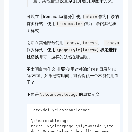
置，其他部分设置别的页眉页脚显示方式
可以在【frontmatter部分】使用
作为目录的
plain
首页样式；使用
作为目录的其他页
frontmatter
面样式
之后在其他部分使用
,
,...,
fancyA
fancyB
fancyN
作为样式，
使用
界定进行
\pagestyle{fancyN}
且切换
即可，这样的缺陷在哪里呢。
不太明白为什么
非要
“使用这种编组内套目录的代
码”
不可
。如果您有时间，可否提供一个不能使用例
子？
下面是
的原始定义
\cleardoublepage
latexdef \cleardoublepage

\cleardoublepage:

macro:->\clearpage \if@twoside \ifo
dd \c@page \else \hbox {}\newpage 