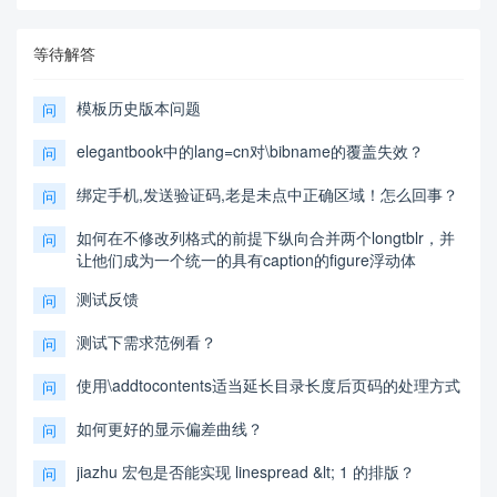
等待解答
模板历史版本问题
问
elegantbook中的lang=cn对\bibname的覆盖失效？
问
绑定手机,发送验证码,老是未点中正确区域！怎么回事？
问
如何在不修改列格式的前提下纵向合并两个longtblr，并
问
让他们成为一个统一的具有caption的figure浮动体
测试反馈
问
测试下需求范例看？
问
使用\addtocontents适当延长目录长度后页码的处理方式
问
如何更好的显示偏差曲线？
问
jiazhu 宏包是否能实现 linespread &lt; 1 的排版？
问