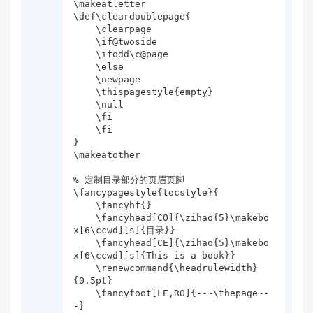
\makeatletter

\def\cleardoublepage{

    \clearpage

    \if@twoside

    \ifodd\c@page

    \else

    \newpage

    \thispagestyle{empty}

    \null

    \fi

    \fi

}

\makeatother

% 定制目录部分的页眉页脚

\fancypagestyle{tocstyle}{

    \fancyhf{}

    \fancyhead[CO]{\zihao{5}\makebo
x[6\ccwd][s]{目录}}

    \fancyhead[CE]{\zihao{5}\makebo
x[6\ccwd][s]{This is a book}}

    \renewcommand{\headrulewidth}
{0.5pt}

    \fancyfoot[LE,RO]{--~\thepage~-
-}
