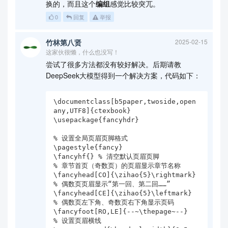
换的，而且这个
编组
感觉比较突兀。
0
回复
举报
竹林第八贤
2025-02-15
这家伙很懒，什么也没写！
尝试了很多方法都没有较好解决。后期请教
DeepSeek大模型得到一个解决方案，代码如下：
\documentclass[b5paper,twoside,open
any,UTF8]{ctexbook}

\usepackage{fancyhdr}

% 设置全局页眉页脚格式

\pagestyle{fancy}

\fancyhf{} % 清空默认页眉页脚

% 章节首页（奇数页）的页眉显示章节名称

\fancyhead[CO]{\zihao{5}\rightmark}

% 偶数页页眉显示“第一回、第二回……”

\fancyhead[CE]{\zihao{5}\leftmark}

% 偶数页左下角、奇数页右下角显示页码

\fancyfoot[RO,LE]{--~\thepage~--}

% 设置页眉横线
