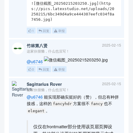
![微信截图_20250215203250.jpg](http
s://pics.latexstudio.net/uploads/20
250215/6bc349d4a9ce444307eefc034f8a
1
回复
举报
竹林第八贤
2025-02-15
这家伙很懒，什么也没写！
@u6746
0
回复
举报
Sagittarius Rover
2025-02-15
这家伙很懒，什么也没写！
@u6746
能实现那确实挺好的（赞），但总有种拼
接感，这样的
方案很不
也不
fancyhdr
fancy
。
elegant
仅仅在frontmatter部分使用该页眉页脚设