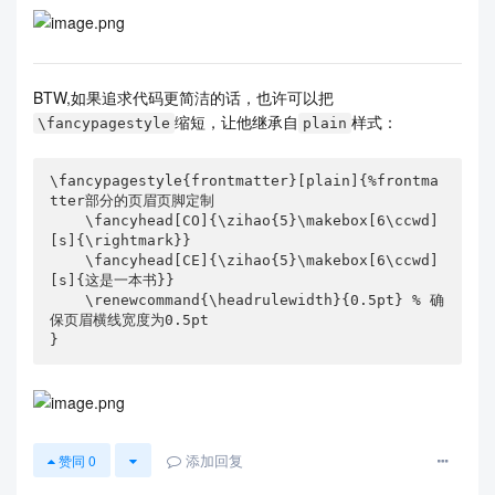
BTW,如果追求代码更简洁的话，也许可以把
缩短，让他继承自
样式：
\fancypagestyle
plain
\fancypagestyle{frontmatter}[plain]{%frontma
tter部分的页眉页脚定制

    \fancyhead[CO]{\zihao{5}\makebox[6\ccwd]
[s]{\rightmark}}

    \fancyhead[CE]{\zihao{5}\makebox[6\ccwd]
[s]{这是一本书}}

    \renewcommand{\headrulewidth}{0.5pt} % 确
保页眉横线宽度为0.5pt

}
添加回复
赞同
0