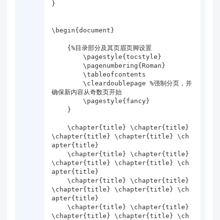
}

\begin{document}

    {%目录部分及其页眉页脚设置

        \pagestyle{tocstyle}

        \pagenumbering{Roman}

        \tableofcontents  

        \cleardoublepage %强制分页，并
确保新内容从奇数页开始

        \pagestyle{fancy}

    }    

    \chapter{title} \chapter{title} 
\chapter{title} \chapter{title} \ch
apter{title}

    \chapter{title} \chapter{title} 
\chapter{title} \chapter{title} \ch
apter{title}

    \chapter{title} \chapter{title} 
\chapter{title} \chapter{title} \ch
apter{title}

    \chapter{title} \chapter{title} 
\chapter{title} \chapter{title} \ch