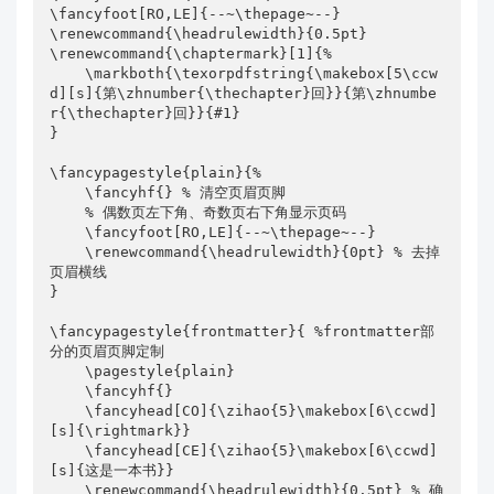
\fancyfoot[RO,LE]{--~\thepage~--}

    \chapter{title} \chapter{title} \chapter{titl
\renewcommand{\headrulewidth}{0.5pt} 

e} \chapter{title} \chapter{title}

\renewcommand{\chaptermark}[1]{%

    \chapter{title} \chapter{title} \chapter{titl
    \markboth{\texorpdfstring{\makebox[5\ccw
e} \chapter{title} \chapter{title}

d][s]{第\zhnumber{\thechapter}回}}{第\zhnumbe
    \chapter{title} \chapter{title} \chapter{titl
r{\thechapter}回}}{#1}

e} \chapter{title} \chapter{title}

}

    \chapter{title} \chapter{title} \chapter{titl
\fancypagestyle{plain}{%

e} \chapter{title} \chapter{title}

    \fancyhf{} % 清空页眉页脚

    \chapter{title} \chapter{title} \chapter{titl
    % 偶数页左下角、奇数页右下角显示页码

e} \chapter{title} \chapter{title}

    \fancyfoot[RO,LE]{--~\thepage~--}

    \chapter{title} \chapter{title} \chapter{titl
    \renewcommand{\headrulewidth}{0pt} % 去掉
e} \chapter{title} \chapter{title}

页眉横线

    \chapter{title} \chapter{title} \chapter{titl
}

e} \chapter{title} \chapter{title}

    \chapter{title} \chapter{title} \chapter{titl
\fancypagestyle{frontmatter}{ %frontmatter部
e} \chapter{title} \chapter{title}

分的页眉页脚定制

    \chapter{title} \chapter{title} \chapter{titl
    \pagestyle{plain} 

e} \chapter{title} \chapter{title}

    \fancyhf{} 

    \chapter{title} \chapter{title} \chapter{titl
    \fancyhead[CO]{\zihao{5}\makebox[6\ccwd]
e} \chapter{title} \chapter{title}

[s]{\rightmark}}

    \chapter{title} \chapter{title} \chapter{titl
    \fancyhead[CE]{\zihao{5}\makebox[6\ccwd]
e} \chapter{title} \chapter{title}

[s]{这是一本书}}

    \chapter{title} \chapter{title} \chapter{titl
    \renewcommand{\headrulewidth}{0.5pt} % 确