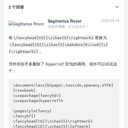
横线

2
个回答
}

Sagittarius Rover
2025-02-14
\fancypagestyle{frontmatter}{ %frontmatter部分的页
这家伙很懒，什么也没写！
眉页脚定制

    \pagestyle{plain} 

将
替换为
    \fancyhf{} 

\fancyhead[CO]{\zihao{5}\rightmark}
    \fancyhead[CO]{\zihao{5}\rightmark}

\fancyhead[CO]{\zihao{5}\makebox[6\ccwd][s]
    \fancyhead[CE]{\zihao{5}\makebox[6\ccwd][s]
。
{\rightmark}}
{这是一本书}}

    \renewcommand{\headrulewidth}{0.5pt} % 确保页
另外你似乎多删除了
宏包的调用。或许可以试试这
hyperref
眉横线宽度为0.5pt

    \fancyfoot[LE,RO]{--~\thepage~--}  %奇数页右下
个：
角、偶数页左下角显示页码

}

\documentclass[b5paper,twoside,openany,UTF8]
{ctexbook}

\begin{document}

\usepackage{fancyhdr}

\usepackage{hyperref}%

    {    \frontmatter  

        \pagestyle{frontmatter} 

\pagestyle{fancy}

        \pagenumbering{roman}

\fancyhf{}

        \tableofcontents   %生成目录

\fancyhead[CO]{\zihao{5}\rightmark}

    }        

\fancyhead[CE]{\zihao{5}\leftmark}
