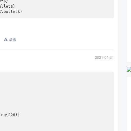
t$}

llet$}

$\bullet$}
举报
2021-04-24
ng{226}]
