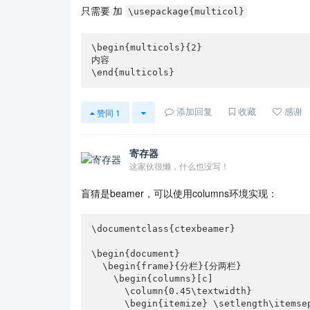
只需要 加
\usepackage{multicol}
\begin{multicols}{2}

内容

\end{multicols}
添加回复
收藏
感谢
赞同
1
寄存器
这家伙很懒，什么也没写！
盲猜是beamer，可以使用columns环境实现：
\documentclass{ctexbeamer}

\begin{document}

  \begin{frame}{分栏}{分两栏}

    \begin{columns}[c]

      \column{0.45\textwidth}

      \begin{itemize} \setlength\itemsep{0.9em}
