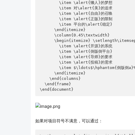
        \item \alert{懒人}的梦想

        \item 对\alert{美}的追求

        \item \alert{自由}的召唤

        \item \alert{正版}的限制

        \item 平台的\alert{稳定}

      \end{itemize}

      \column{0.45\textwidth}

      \begin{itemize} \setlength\itemsep{0.9em}

        \item \alert{开源}的系统

        \item \alert{倒版倒平台}

        \item \alert{导师}的要求

        \item \alert{投稿}的需求

        \item $\ldots$\hphantom{倒版倒a}%为了对齐，设置一个占位空间

      \end{itemize}

    \end{columns}

  \end{frame}

\end{document}
如果对项目符号不满意，可以通过：