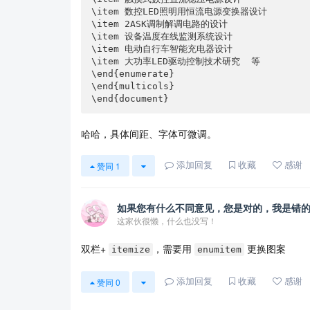
\item 数控LED照明用恒流电源变换器设计

\item 2ASK调制解调电路的设计

\item 设备温度在线监测系统设计

\item 电动自行车智能充电器设计

\item 大功率LED驱动控制技术研究  等

\end{enumerate}

\end{multicols}

\end{document}
哈哈，具体间距、字体可微调。
添加回复
收藏
感谢
赞同
1
如果您有什么不同意见，您是对的，我是错
这家伙很懒，什么也没写！
双栏+
，需要用
更换图案
itemize
enumitem
添加回复
收藏
感谢
赞同
0