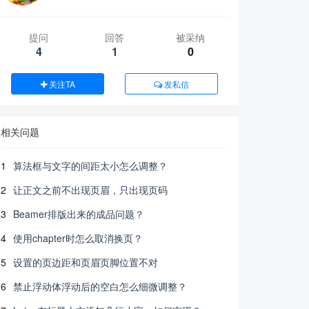
提问
回答
被采纳
4
1
0
关注TA
发私信
相关问题
1
算法框与文字的间距太小怎么调整？
2
让正文之前不出现页眉，只出现页码
3
Beamer排版出来的成品问题？
4
使用chapter时怎么取消换页？
5
设置的页边距和页眉页脚位置不对
6
禁止浮动体浮动后的空白怎么细微调整？