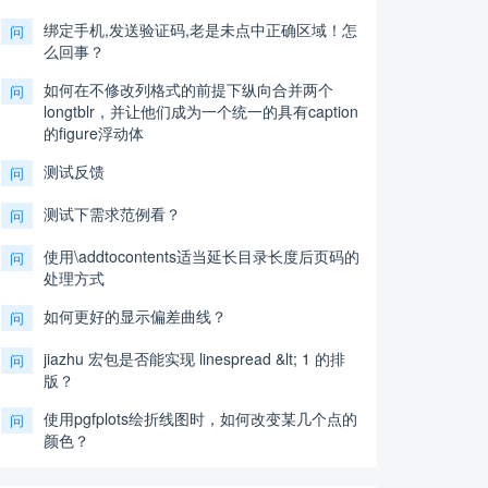
绑定手机,发送验证码,老是未点中正确区域！怎
问
么回事？
如何在不修改列格式的前提下纵向合并两个
问
longtblr，并让他们成为一个统一的具有caption
的figure浮动体
测试反馈
问
测试下需求范例看？
问
使用\addtocontents适当延长目录长度后页码的
问
处理方式
如何更好的显示偏差曲线？
问
jiazhu 宏包是否能实现 linespread &lt; 1 的排
问
版？
使用pgfplots绘折线图时，如何改变某几个点的
问
颜色？