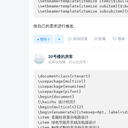
\setbeamertemplate{itemize item}{$\bulle
\setbeamertemplate{itemize subitem}{$\bu
\setbeamertemplate{itemize subsubitem}{
按自己的需求进行修改。
添加回复
收藏
感谢
赞同
1
20号楼的房客
这家伙很懒，什么也没写！
\documentclass{ctexart}

\usepackage{multicol}

\usepackage{enumitem}

\usepackage{pifont}

\begin{document}

{\kaishu 设计经历}

\begin{multicols}{2}

\begin{enumerate}[itemsep=0pt, label=\di
\item 音频柱状显示电路设计

\item 绿色节能开关稳压电源设计

\item 触摸式数控直流稳压电源设计
