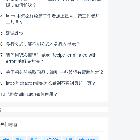
隙，如何解决？
4
latex 中怎么样给第二作者加上星号，第三作者加
上加号？
5
测试反馈
6
多行公式，能不能公式本身靠左显示？
7
请问用VSC编译时显示“Recipe terminated with
error.”的解决方法？
8
关于积分的获取问题，细则.一些希望有帮助的建议
9
latex的chapter标签怎么做到不强制另起一页？
10
请教\affiliation如何使用？
热门标签
tikz
字体
目录
LaTeX3
排版
tabularray