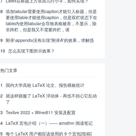
7
Latex在标题上方添加几行小字，如何实现？
8
添加tabular需要使用caption才能引入标题，但是
要使用table才能使用caption，但是双栏状态下在
table内使用tabular会导致表格被吞，不显示，除
非跨栏，但是我又不需要跨栏，请
9
附录\appendix没有出现“附录A”的效果，求解惑
10
怎么实现下图所示效果？
热门文章
1
国内大学高校 LaTeX 论文、报告模板统计
2
就这样驯服了 LaTeX 浮动体 - 再也不担心它乱动
了
3
Texlive 2022 + Winedt11 安装及配置
4
LaTeX 宏包介绍（一）—— amsthm 阅读笔记
5
每个 LaTeX 用户都应该使用的 9 个宏包[投稿]