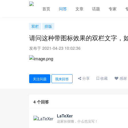
首页
问答
文章
话题
专家
双栏
排版
请问这种带图标效果的双栏文字，
发布于 2021-04-23 10:02:36
分享
收藏
感谢
关注问题
我来回答
4
个回答
LaTeXer
这家伙很懒，什么也没写！