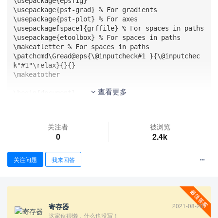
\usepackage{epsfig}

\usepackage{pst-grad} % For gradients

\usepackage{pst-plot} % For axes

\usepackage[space]{grffile} % For spaces in paths

\usepackage{etoolbox} % For spaces in paths

\makeatletter % For spaces in paths

\patchcmd\Gread@eps{\@inputcheck#1 }{\@inputchec
k"#1"\relax}{}{}

\makeatother

查看更多
\begin{document}

\begin{figure}[h]

    \psscalebox{1.0 1.0} % Change this value to r
escale the drawing.

关注者
被浏览
    {

0
2.4k
    \begin{pspicture}(0,-4.3883333)(6.166667,1.34
49998)

    \psframe[linecolor=black, linewidth=0.04, dim
关注问题
我来回答
en=outer](5.726667,1.0266665)(0.32666686,-4.37333
35)

    \rput[bl](5.7009196,0.9349424){$A$}

    \psline[linecolor=black, linewidth=0.04](5.72
00003,-4.3616667)(1.8933336,1.0116665)

寄存器
2021-08-28
    \psline[linecolor=black, linewidth=0.04](0.36
这家伙很懒，什么也没写！