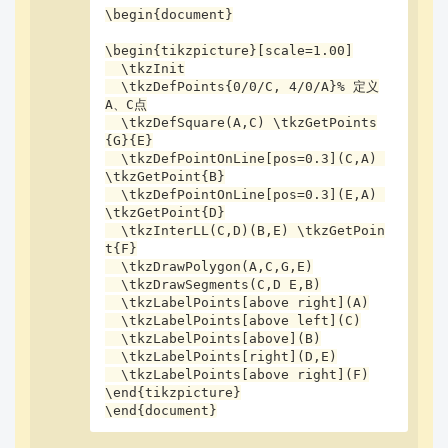
\begin{document}

\begin{tikzpicture}[scale=1.00]

  \tkzInit

  \tkzDefPoints{0/0/C, 4/0/A}% 定义
A、C点

  \tkzDefSquare(A,C) \tkzGetPoints
{G}{E}

  \tkzDefPointOnLine[pos=0.3](C,A) 
\tkzGetPoint{B}

  \tkzDefPointOnLine[pos=0.3](E,A) 
\tkzGetPoint{D}

  \tkzInterLL(C,D)(B,E) \tkzGetPoin
t{F}

  \tkzDrawPolygon(A,C,G,E)

  \tkzDrawSegments(C,D E,B)

  \tkzLabelPoints[above right](A)

  \tkzLabelPoints[above left](C)

  \tkzLabelPoints[above](B)

  \tkzLabelPoints[right](D,E)

  \tkzLabelPoints[above right](F)

\end{tikzpicture}

\end{document}