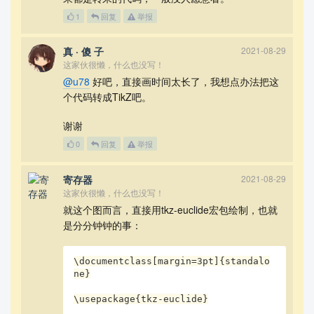
1
回复
举报
真 · 傻 子
2021-08-29
这家伙很懒，什么也没写！
@u78
好吧，直接画时间太长了，我想点办法把这
个代码转成TikZ吧。
谢谢
0
回复
举报
寄存器
2021-08-29
这家伙很懒，什么也没写！
就这个图而言，直接用tkz-euclide宏包绘制，也就
是分分钟钟的事：
\documentclass[margin=3pt]{standalo
ne}

\usepackage{tkz-euclide}
