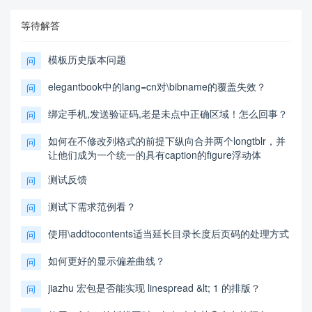
等待解答
模板历史版本问题
问
elegantbook中的lang=cn对\bibname的覆盖失效？
问
绑定手机,发送验证码,老是未点中正确区域！怎么回事？
问
如何在不修改列格式的前提下纵向合并两个longtblr，并
问
让他们成为一个统一的具有caption的figure浮动体
测试反馈
问
测试下需求范例看？
问
使用\addtocontents适当延长目录长度后页码的处理方式
问
如何更好的显示偏差曲线？
问
jiazhu 宏包是否能实现 linespread &lt; 1 的排版？
问