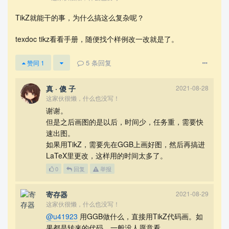
00002,0.9849999)(5.6800003,-2.8283334)

    \rput[bl](1.7733335,1.0649999){$B$}

TikZ就能干的事，为什么搞这么复杂呢？
    \rput[bl](0.0,1.0383332){$C$}

    \rput[bl](5.866667,-2.815){$D$}

texdoc tikz看看手册，随便找个样例改一改就是了。
    \rput[bl](5.8533335,-4.3883333){$E$}

    \rput[bl](3.6533334,-1.1350001){$F$}

5
条回复
赞同
1
    \end{pspicture}

    }

\end{figure}

真 · 傻 子
2021-08-28
\end{document}
这家伙很懒，什么也没写！
谢谢。
LaTeX输出的结果：
但是之后画图的是以后，时间少，任务重，需要快
速出图。
如果用TikZ，需要先在GGB上画好图，然后再搞进
LaTeX里更改，这样用的时间太多了。
0
回复
举报
寄存器
2021-08-29
这家伙很懒，什么也没写！
@u41923
用GGB做什么，直接用TikZ代码画。如
果都是转来的代码，一般没人愿意看。