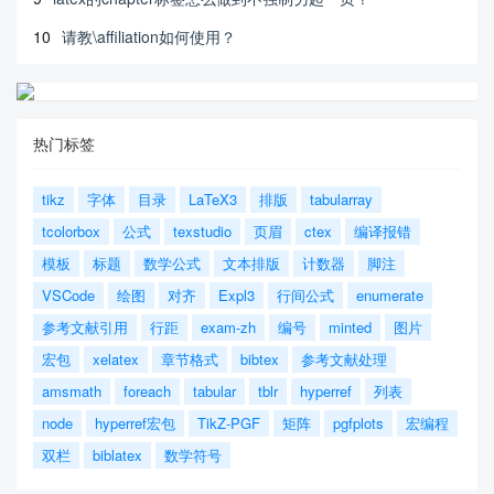
10
请教\affiliation如何使用？
热门标签
tikz
字体
目录
LaTeX3
排版
tabularray
tcolorbox
公式
texstudio
页眉
ctex
编译报错
模板
标题
数学公式
文本排版
计数器
脚注
VSCode
绘图
对齐
Expl3
行间公式
enumerate
参考文献引用
行距
exam-zh
编号
minted
图片
宏包
xelatex
章节格式
bibtex
参考文献处理
amsmath
foreach
tabular
tblr
hyperref
列表
node
hyperref宏包
TikZ-PGF
矩阵
pgfplots
宏编程
双栏
biblatex
数学符号