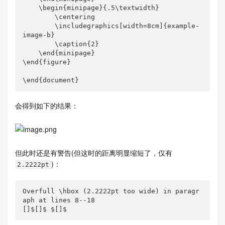
    \begin{minipage}{.5\textwidth}

        \centering

        \includegraphics[width=8cm]{example-
image-b}

        \caption{2}

    \end{minipage}

\end{figure}

\end{document}
会得到如下的结果：
但此时还是有警告(但这时的距离明显缩短了，仅有
)：
2.2222pt
Overfull \hbox (2.2222pt too wide) in paragr
aph at lines 8--18

[]$[]$ $[]$