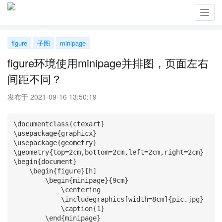
Toggl
navig
figure
子图
minipage
figure环境使用minipage并排图，页面左右
间距不同？
发布于 2021-09-16 13:50:19
\documentclass{ctexart}

\usepackage{graphicx}

\usepackage{geometry}

\geometry{top=2cm,bottom=2cm,left=2cm,right=2cm}

\begin{document}

    \begin{figure}[h]

        \begin{minipage}{9cm}

            \centering

            \includegraphics[width=8cm]{pic.jpg}

            \caption{1}

        \end{minipage}
