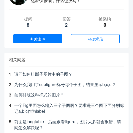
这家伙很懒，什么也没写！
提问
回答
被采纳
8
2
0
关注TA
发私信
相关问题
1
请问如何排版子图片中的子图？
2
为什么我用了subfigure标号每个子图，结果显示b,c,d？
3
如何排版这种样式的图片？
4
一个Fig里面怎么输入三个子图啊？要求是三个图下面分别标
记a,b,c作为label
5
前面是longtable，后面跟着figure，图片太多就会报错，请
问怎么解决呢？