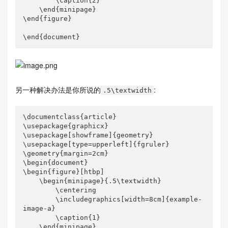
        \caption{2}

    \end{minipage}

\end{figure}

\end{document}
另一种解决办法是你所说的
:
.5\textwidth
\documentclass{article}

\usepackage{graphicx}

\usepackage[showframe]{geometry}

\usepackage[type=upperleft]{fgruler}

\geometry{margin=2cm}

\begin{document}

\begin{figure}[htbp]

    \begin{minipage}{.5\textwidth}

        \centering

        \includegraphics[width=8cm]{example-
image-a}

        \caption{1}

    \end{minipage}
