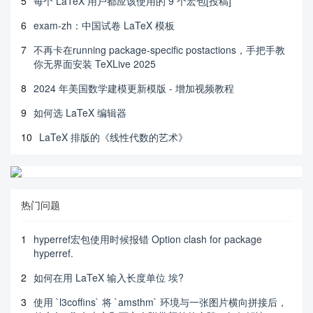
5
每个 LaTeX 用户都应该使用的 9 个宏包[投稿]
6
exam-zh：中国试卷 LaTeX 模板
7
不再卡在running package-specific postactions，手把手教
你无界面安装 TeXLive 2025
8
2024 年美国数学建模更新模版 - 增加视频教程
9
如何选 LaTeX 编辑器
10
LaTeX 排版的《线性代数的艺术》
热门问题
1
hyperref宏包使用时候报错 Option clash for package
hyperref.
2
如何在用 LaTeX 输入长度单位 埃?
3
使用 `l3coffins` 将 `amsthm` 环境与一张图片横向拼接后，