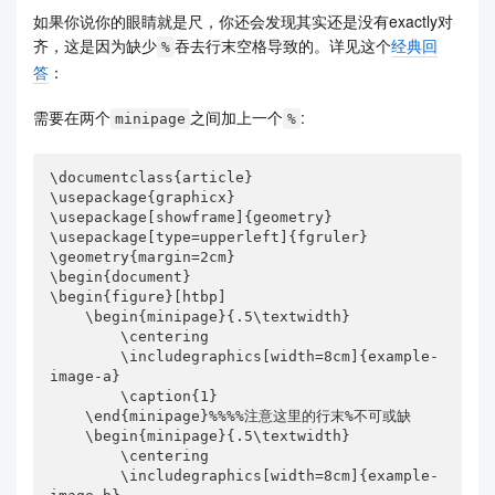
如果你说你的眼睛就是尺，你还会发现其实还是没有exactly对
齐，这是因为缺少
吞去行末空格导致的。详见这个
经典回
%
答
：
需要在两个
之间加上一个
:
minipage
%
\documentclass{article}

\usepackage{graphicx}

\usepackage[showframe]{geometry}

\usepackage[type=upperleft]{fgruler}

\geometry{margin=2cm}

\begin{document}

\begin{figure}[htbp]

    \begin{minipage}{.5\textwidth}

        \centering

        \includegraphics[width=8cm]{example-
image-a}

        \caption{1}

    \end{minipage}%%%%注意这里的行末%不可或缺

    \begin{minipage}{.5\textwidth}

        \centering

        \includegraphics[width=8cm]{example-