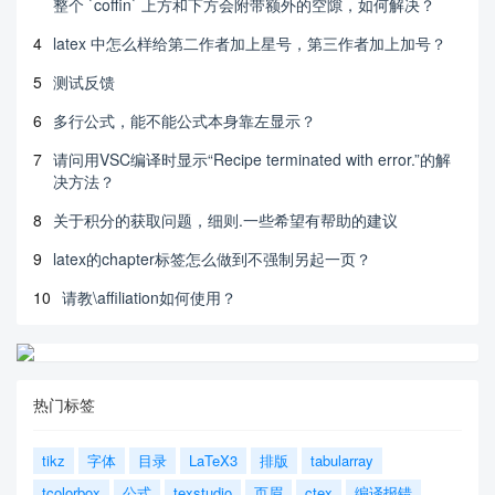
整个 `coffin` 上方和下方会附带额外的空隙，如何解决？
4
latex 中怎么样给第二作者加上星号，第三作者加上加号？
5
测试反馈
6
多行公式，能不能公式本身靠左显示？
7
请问用VSC编译时显示“Recipe terminated with error.”的解
决方法？
8
关于积分的获取问题，细则.一些希望有帮助的建议
9
latex的chapter标签怎么做到不强制另起一页？
10
请教\affiliation如何使用？
热门标签
tikz
字体
目录
LaTeX3
排版
tabularray
tcolorbox
公式
texstudio
页眉
ctex
编译报错