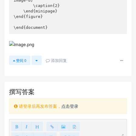
image-b}

        \caption{2}

    \end{minipage}

\end{figure}

\end{document}
添加回复
赞同
0
撰写答案
请登录后再发布答案，
点击登录