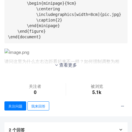
        \begin{minipage}{9cm}

            \centering

            \includegraphics[width=8cm]{pic.jpg}

            \caption{2}

        \end{minipage}

    \end{figure}

\end{document}
请问这里为什么左右边距看起来不一样？如何强制调整为相
查看更多
同？
关注者
被浏览
0
5.1k
关注问题
我来回答
2
个回答