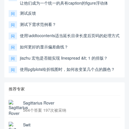
让他们成为一个统一的具有caption的figure浮动体
测试反馈
问
测试下需求范例看？
问
使用\addtocontents适当延长目录长度后页码的处理方式
问
如何更好的显示偏差曲线？
问
jiazhu 宏包是否能实现 linespread &lt; 1 的排版？
问
使用pgfplots绘折线图时，如何改变某几个点的颜色？
问
推荐专家
Sagittarius Rover
564个答案 197次被采纳
Swit