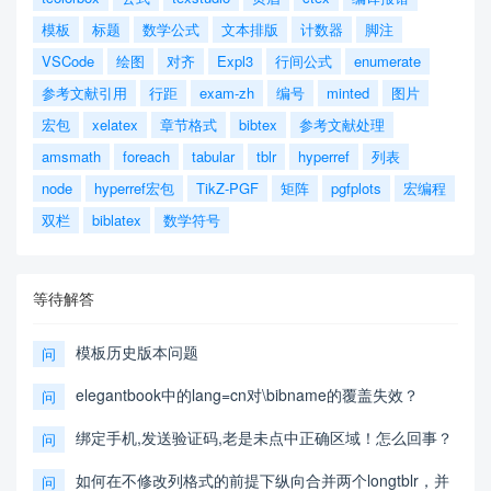
模板
标题
数学公式
文本排版
计数器
脚注
VSCode
绘图
对齐
Expl3
行间公式
enumerate
参考文献引用
行距
exam-zh
编号
minted
图片
宏包
xelatex
章节格式
bibtex
参考文献处理
amsmath
foreach
tabular
tblr
hyperref
列表
node
hyperref宏包
TikZ-PGF
矩阵
pgfplots
宏编程
双栏
biblatex
数学符号
等待解答
模板历史版本问题
问
elegantbook中的lang=cn对\bibname的覆盖失效？
问
绑定手机,发送验证码,老是未点中正确区域！怎么回事？
问
如何在不修改列格式的前提下纵向合并两个longtblr，并
问