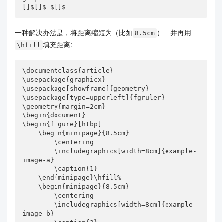
[]$[]$ $[]$
一种解决办法是，将距离缩短为（比如
），并再用
8.5cm
填充距离:
\hfill
\documentclass{article}

\usepackage{graphicx}

\usepackage[showframe]{geometry}

\usepackage[type=upperleft]{fgruler}

\geometry{margin=2cm}

\begin{document}

\begin{figure}[htbp]

    \begin{minipage}{8.5cm}

        \centering

        \includegraphics[width=8cm]{example-
image-a}

        \caption{1}

    \end{minipage}\hfill%

    \begin{minipage}{8.5cm}

        \centering

        \includegraphics[width=8cm]{example-
image-b}
