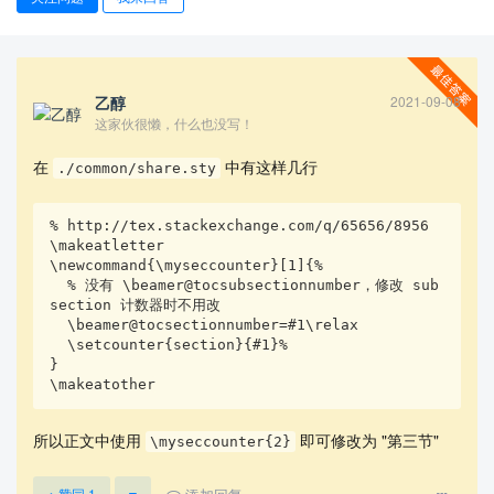
乙醇
2021-09-08
这家伙很懒，什么也没写！
在
中有这样几行
./common/share.sty
% http://tex.stackexchange.com/q/65656/8956

查看更多
\makeatletter

\newcommand{\myseccounter}[1]{%

  % 没有 \beamer@tocsubsectionnumber，修改 sub
section 计数器时不用改

  \beamer@tocsectionnumber=#1\relax

  \setcounter{section}{#1}%

}

\makeatother
所以正文中使用
即可修改为 "第三节"
\myseccounter{2}
赞同
1