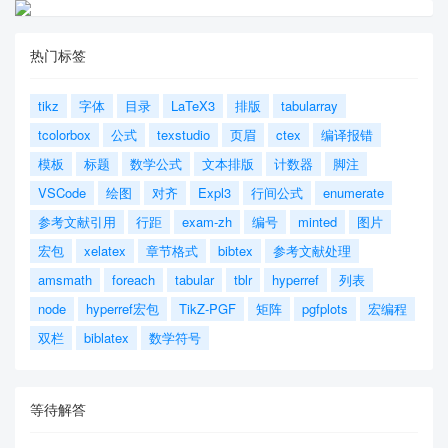
热门标签
tikz
字体
目录
LaTeX3
排版
tabularray
tcolorbox
公式
texstudio
页眉
ctex
编译报错
模板
标题
数学公式
文本排版
计数器
脚注
VSCode
绘图
对齐
Expl3
行间公式
enumerate
参考文献引用
行距
exam-zh
编号
minted
图片
宏包
xelatex
章节格式
bibtex
参考文献处理
amsmath
foreach
tabular
tblr
hyperref
列表
node
hyperref宏包
TikZ-PGF
矩阵
pgfplots
宏编程
双栏
biblatex
数学符号
等待解答