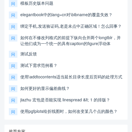
模板历史版本问题
问
elegantbook中的lang=cn对\bibname的覆盖失效？
问
绑定手机,发送验证码,老是未点中正确区域！怎么回事？
问
如何在不修改列格式的前提下纵向合并两个longtblr，并
问
让他们成为一个统一的具有caption的figure浮动体
测试反馈
问
测试下需求范例看？
问
使用\addtocontents适当延长目录长度后页码的处理方式
问
如何更好的显示偏差曲线？
问
jiazhu 宏包是否能实现 linespread &lt; 1 的排版？
问
使用pgfplots绘折线图时，如何改变某几个点的颜色？
问
推荐专家