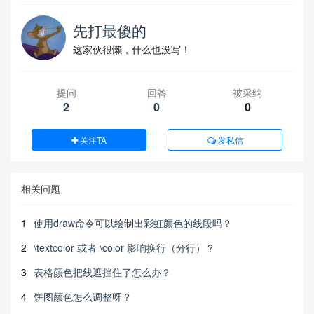
先打最傻的
这家伙很懒，什么也没写！
提问
回答
被采纳
2
0
0
关注TA
发私信
相关问题
1
使用draw命令可以绘制出彩虹颜色的线段吗？
2
\textcolor 或者 \color 影响换行（分行）？
3
表格颜色把线遮挡住了怎么办？
4
饼图颜色怎么调整呀？