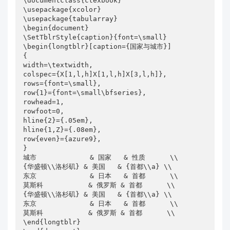
\documentclass{ctexbook}

\usepackage{xcolor}

\usepackage{tabularray}

\begin{document}

\SetTblrStyle{caption}{font=\small}

\begin{longtblr}[caption={国家与城市}]

{

width=\textwidth,

colspec={X[1,l,h]X[1,l,h]X[3,l,h]},

rows={font=\small},

row{1}={font=\small\bfseries},

rowhead=1,

rowfoot=0,

hline{2}={.05em},

hline{1,Z}={.08em},

row{even}={azure9},

}

城市             & 国家   & 性质      \\

{华盛顿\\洛杉矶} & 美国   & {首都\\a} \\

东京             & 日本   & 首都      \\

莫斯科           & 俄罗斯 & 首都      \\

{华盛顿\\洛杉矶} & 美国   & {首都\\a} \\

东京             & 日本   & 首都      \\

莫斯科           & 俄罗斯 & 首都      \\

\end{longtblr}
