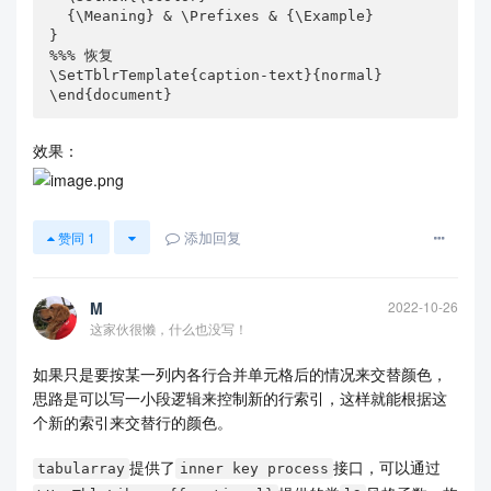
  {\Meaning} & \Prefixes & {\Example}

}

%%% 恢复

\SetTblrTemplate{caption-text}{normal}

\end{document}
效果：
添加回复
赞同
1
M
2022-10-26
这家伙很懒，什么也没写！
如果只是要按某一列内各行合并单元格后的情况来交替颜色，
思路是可以写一小段逻辑来控制新的行索引，这样就能根据这
个新的索引来交替行的颜色。
提供了
接口，可以通过
tabularray
inner key process