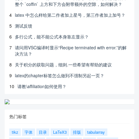
整个 `coffin` 上方和下方会附带额外的空隙，如何解决？
4
latex 中怎么样给第二作者加上星号，第三作者加上加号？
5
测试反馈
6
多行公式，能不能公式本身靠左显示？
7
请问用VSC编译时显示“Recipe terminated with error.”的解
决方法？
8
关于积分的获取问题，细则.一些希望有帮助的建议
9
latex的chapter标签怎么做到不强制另起一页？
10
请教\affiliation如何使用？
热门标签
tikz
字体
目录
LaTeX3
排版
tabularray