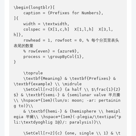
\begin{longtblr}[

    caption = {Prefixes for Numbers},

]{

    width = \textwidth,

    colspec = {X[1,c,h]  X[1,l,h]  X[3,l,
h]},

    rowhead = 1, rowfoot = 0, % 每个分页里表头
表尾的数量

    % row{even} = {azure9},

    process = \groupByCol{1},

}

    \toprule

    \textbf{Meaning} & \textbf{Prefixes} & 
\textbf{example} \\ \midrule

    \SetCell[r=2]{c} {a half \\ $\frac{1}{2}
$} & \textbf{semi-} & {semilunar valve 半月瓣
\\ \hspace*{1em}(lun/o: moon; -ar: pertainin
g to)}\\

    & \textbf{hemi-} & {hemisphere \\ hemipl
egia 半瘫\\ \hspace*{1em}(-plegia/\textipa{"p
li:\textdyoghlig I@}/: paralysis)}\\

    \SetCell[r=2]{c} {one, single \\ 1} & \t