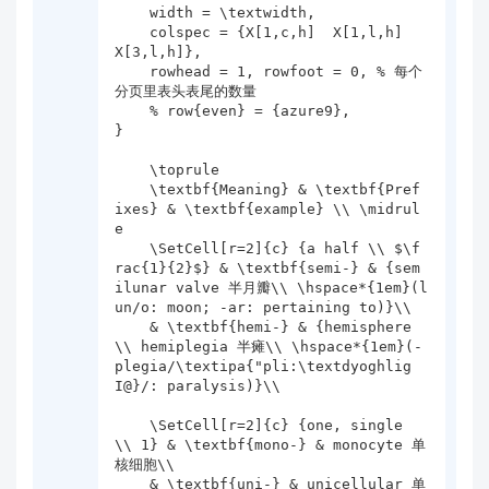
    width = \textwidth,

    colspec = {X[1,c,h]  X[1,l,h]  
X[3,l,h]},

    rowhead = 1, rowfoot = 0, % 每个
分页里表头表尾的数量

    % row{even} = {azure9},

}

    \toprule

    \textbf{Meaning} & \textbf{Pref
ixes} & \textbf{example} \\ \midrul
e

    \SetCell[r=2]{c} {a half \\ $\f
rac{1}{2}$} & \textbf{semi-} & {sem
ilunar valve 半月瓣\\ \hspace*{1em}(l
un/o: moon; -ar: pertaining to)}\\

    & \textbf{hemi-} & {hemisphere 
\\ hemiplegia 半瘫\\ \hspace*{1em}(-
plegia/\textipa{"pli:\textdyoghlig 
I@}/: paralysis)}\\

    \SetCell[r=2]{c} {one, single 
\\ 1} & \textbf{mono-} & monocyte 单
核细胞\\

    & \textbf{uni-} & unicellular 单