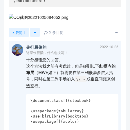
\end{document}
2
条回复
赞同
1
先打最傻的
2022-10-25
这家伙很懒，什么也没写！
十分感谢您的回答。
这个方法我之前有考虑过，但是碰到以下
红框内的
布局
（MWE如下）就需要在第三列嵌套多层大括
号，同时在第二列手动加入
或垂直间距来创
\\ ~
造空行。
\documentclass[]{ctexbook}

\usepackage{tabularray}

\UseTblrLibrary{booktabs}

\usepackage[]{xcolor}
