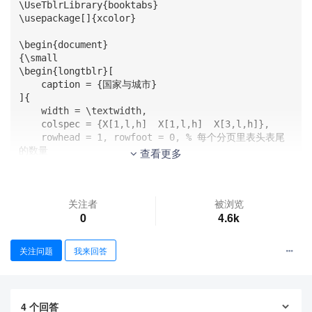
\UseTblrLibrary{booktabs}

\usepackage[]{xcolor}

\begin{document}

{\small

\begin{longtblr}[

    caption = {国家与城市}

]{

    width = \textwidth,

    colspec = {X[1,l,h]  X[1,l,h]  X[3,l,h]},

    rowhead = 1, rowfoot = 0, % 每个分页里表头表尾
的数量

查看更多
    row{even} = {azure9},

}

关注者
被浏览
    \toprule

0
4.6k
    \textbf{城市} & \textbf{国家} & \textbf{性质}
\\

    \midrule

关注问题
我来回答
    华盛顿 & \SetCell[r=2]{h}美国 & 首都\\

    洛杉矶 &  & a\\

    东京 & 日本 & 首都\\

4
个回答
    莫斯科 & 俄罗斯 & 首都\\
