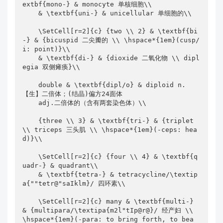
extbf{mono-} & monocyte 单核细胞\\

    & \textbf{uni-} & unicellular 单细胞的\\

    \SetCell[r=2]{c} {two \\ 2} & \textbf{bi
-} & {bicuspid 二尖瓣的 \\ \hspace*{1em}(cusp/
i: point)}\\

    & \textbf{di-} & {dioxide 二氧化物 \\ dipl
egia 双侧瘫痪}\\

    double & \textbf{dipl/o} & diploid n.
【生】二倍体；(结晶)偏方24面体

    adj.二倍体的（含有两套染色体）\\

    {three \\ 3} & \textbf{tri-} & {triplet 
\\ triceps 三头肌 \\ \hspace*{1em}(-ceps: hea
d)}\\

    \SetCell[r=2]{c} {four \\ 4} & \textbf{q
uadr-} & quadrant\\

    & \textbf{tetra-} & tetracycline/\textip
a{""tetr@"saIklm}/ 四环素\\

    \SetCell[r=2]{c} many & \textbf{multi-} 
& {multipara/\textipa{m2l"tIp@r@}/ 经产妇 \\ 
\hspace*{1em}(-para: to bring forth, to bea