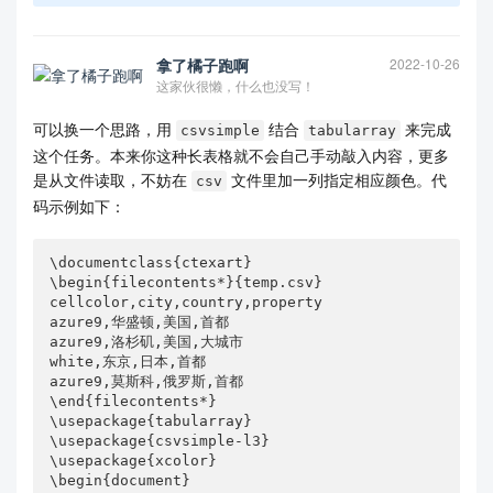
拿了橘子跑啊
2022-10-26
这家伙很懒，什么也没写！
可以换一个思路，用
结合
来完成
csvsimple
tabularray
这个任务。本来你这种长表格就不会自己手动敲入内容，更多
是从文件读取，不妨在
文件里加一列指定相应颜色。代
csv
码示例如下：
\documentclass{ctexart}

\begin{filecontents*}{temp.csv}

cellcolor,city,country,property

azure9,华盛顿,美国,首都

azure9,洛杉矶,美国,大城市

white,东京,日本,首都

azure9,莫斯科,俄罗斯,首都

\end{filecontents*}

\usepackage{tabularray}

\usepackage{csvsimple-l3}

\usepackage{xcolor}

\begin{document}
