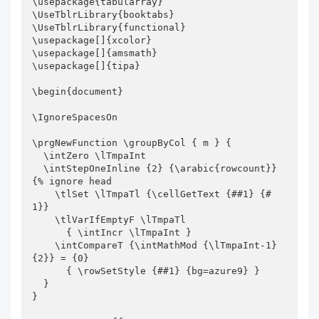
\usepackage{tabularray}

\UseTblrLibrary{booktabs}

\UseTblrLibrary{functional}

\usepackage[]{xcolor}

\usepackage[]{amsmath}

\usepackage[]{tipa}

\begin{document}

\IgnoreSpacesOn

\prgNewFunction \groupByCol { m } {

  \intZero \lTmpaInt

  \intStepOneInline {2} {\arabic{rowcount}} 
{% ignore head

    \tlSet \lTmpaTl {\cellGetText {##1} {#
1}}

    \tlVarIfEmptyF \lTmpaTl

      { \intIncr \lTmpaInt }

    \intCompareT {\intMathMod {\lTmpaInt-1} 
{2}} = {0}

      { \rowSetStyle {##1} {bg=azure9} }

  }

}
