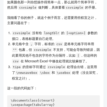
如果颜色那一列你想操作得简单一点，那么就用个简单字符，
然后用
做判断，具体要看
的手册。
csvsimple
csvsimple
我细看了你的例子，就这个例子而言，还需要用些权宜之计，
主要问题在于：
没有给
的
参数的
csvsimple
longtblr
[<option>]
接口，表格标题要自己处理。
单元格中含
字符，标准的
是将单元格字符串用
,
csv
包裹，但
不支持，可能会导致列错误，因
""
csvsimple
此要用其他不包含的字符作为分隔符，比如
，但这样的
|
在 Microsoft Excel 中修改处理就比较麻烦了。
csv
的音标字符通过
处理会出错，这里用
tipa
csvsimple
了
和
处理（没去深究，
\newsavebox
\sbox
\usebox
权宜之计）。
这一段的代码如下：
\documentclass{ctexart}

\usepackage{tabularray}
