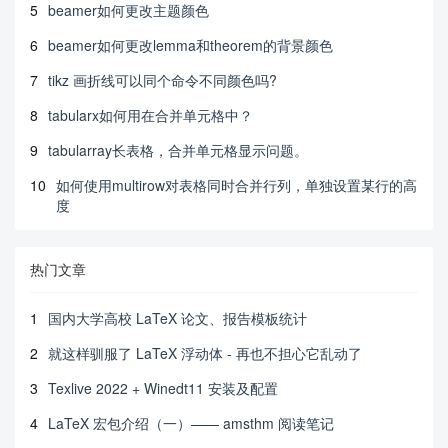
5
beamer如何更改主题颜色
6
beamer如何更改lemma和theorem的背景颜色
7
tikz 画折线可以同个命令不同颜色吗?
8
tabularx如何用在合并单元格中？
9
tabularray长表格，合并单元格显示问题。
10
如何使用multirow对表格同时合并行列，单独设置某行的高
度
热门文章
1
国内大学高校 LaTeX 论文、报告模板统计
2
就这样驯服了 LaTeX 浮动体 - 再也不担心它乱动了
3
Texlive 2022 + Winedt11 安装及配置
4
LaTeX 宏包介绍（一）—— amsthm 阅读笔记