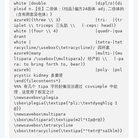
white |double                    |dipl/o|{di
ploid n.【生】二倍体；(结晶)偏方24面体 adj.二倍体的
（含有两套染色体）}

azure9|{three \\ 3}              |tri-  |{tr
iplet \\ triceps 三头肌 \\ 　(-ceps: head)}

white |{four \\ 4}               |quadr-|qua
drant

white |                          |tetra-|tet
racycline/\usebox{\tetracycline}/ 四环素

azure9|many                      |multi-|{mu
ltipara /\usebox{\multipara}/ 经产妇 \\ 　(-pa
ra: to bring forth to, bear)}

azure9|                          |poly- |pol
ycystic kidney 多囊肾

\end{filecontents*}

%%% 有几个 tipa 字符好像没法通过 csvsimple 中处
理，这里用了权宜之计

\newsavebox\plegia

\sbox\plegia{\textipa{"pli:\textdyoghlig I
@}}

\newsavebox\multipara

\sbox\multipara{\textipa{m2l"tIp@r@}}

\newsavebox\tetracycline

\sbox\tetracycline{\textipa{""tetr@"saIklm}}
