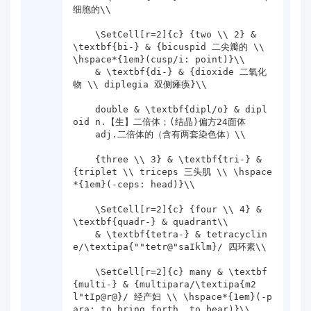
细胞的\\

    \SetCell[r=2]{c} {two \\ 2} & 
\textbf{bi-} & {bicuspid 二尖瓣的 \\ 
\hspace*{1em}(cusp/i: point)}\\

    & \textbf{di-} & {dioxide 二氧化
物 \\ diplegia 双侧瘫痪}\\

    double & \textbf{dipl/o} & dipl
oid n.【生】二倍体；(结晶)偏方24面体

    adj.二倍体的（含有两套染色体）\\

    {three \\ 3} & \textbf{tri-} & 
{triplet \\ triceps 三头肌 \\ \hspace
*{1em}(-ceps: head)}\\

    \SetCell[r=2]{c} {four \\ 4} & 
\textbf{quadr-} & quadrant\\

    & \textbf{tetra-} & tetracyclin
e/\textipa{""tetr@"saIklm}/ 四环素\\

    \SetCell[r=2]{c} many & \textbf
{multi-} & {multipara/\textipa{m2
l"tIp@r@}/ 经产妇 \\ \hspace*{1em}(-p
ara: to bring forth, to bear)}\\
