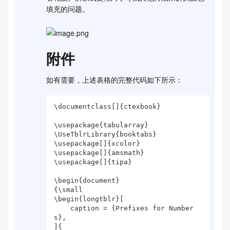
填充的问题。
附件
如有需要，上述表格的完整代码如下所示：
\documentclass[]{ctexbook}

\usepackage{tabularray}

\UseTblrLibrary{booktabs}

\usepackage[]{xcolor}

\usepackage[]{amsmath}

\usepackage[]{tipa}

\begin{document}

{\small

\begin{longtblr}[

    caption = {Prefixes for Number
s},

]{
