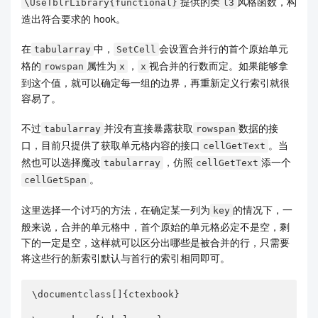
提供的类
风格函数，构
\UseTblrLibrary{functional}
l3
造出符合要求的 hook。
在
中，
会设置合并行的首个原始单元
tabularray
SetCell
格的
属性为
，
视合并的行数而定。如果能够拿
rowspan
x
x
到这个值，就可以确定每一组的边界，再重新定义行索引就很
容易了。
不过
并没有直接暴露获取
数据的接
tabularray
rowspan
口，目前只提供了获取单元格内容的接口
。当
cellGetText
然也可以选择魔改
，仿照
添一个
tabularray
cellGetText
。
cellGetSpan
这里选择一个讨巧的方法，在确定某一列为
的情况下，一
key
般来说，合并的单元格中，首个原始的单元格必定不是空，剩
下的一定是空，这样就可以区分出哪些是被合并的行，只需要
将这些行的新索引默认与首行的索引相同即可。
\documentclass[]{ctexbook}
