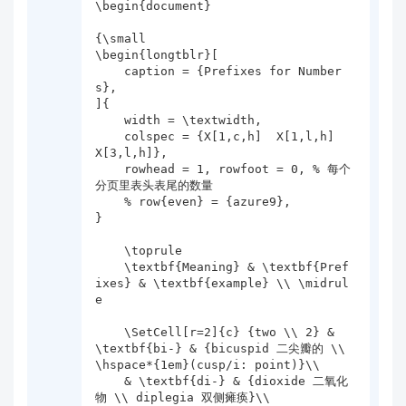
\begin{document}

{\small

\begin{longtblr}[

    caption = {Prefixes for Number
s},

]{

    width = \textwidth,

    colspec = {X[1,c,h]  X[1,l,h]  
X[3,l,h]},

    rowhead = 1, rowfoot = 0, % 每个
分页里表头表尾的数量

    % row{even} = {azure9},

}

    \toprule

    \textbf{Meaning} & \textbf{Pref
ixes} & \textbf{example} \\ \midrul
e

    \SetCell[r=2]{c} {two \\ 2} & 
\textbf{bi-} & {bicuspid 二尖瓣的 \\ 
\hspace*{1em}(cusp/i: point)}\\

    & \textbf{di-} & {dioxide 二氧化
物 \\ diplegia 双侧瘫痪}\\
