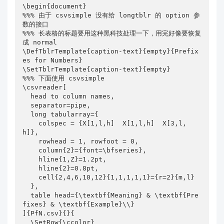
\begin{document}

%%% 由于 csvsimple 没有给 longtblr 的 option 参
数的接口

%%% 长表格的标题要用这种黑科技处理一下，用完好像要恢复
成 normal

\DefTblrTemplate{caption-text}{empty}{Prefix
es for Numbers}

\SetTblrTemplate{caption-text}{empty}

%%% 下面使用 csvsimple

\csvreader[

  head to column names,

  separator=pipe,

  long tabularray={

    colspec = {X[1,l,h]  X[1,l,h]  X[3,l,
h]},

    rowhead = 1, rowfoot = 0,

    column{2}={font=\bfseries},

    hline{1,Z}=1.2pt,

    hline{2}=0.8pt,

    cell{2,4,6,10,12}{1,1,1,1,1}={r=2}{m,l}

  },

  table head={\textbf{Meaning} & \textbf{Pre
fixes} & \textbf{Example}\\}

]{PfN.csv}{}{

  \SetRow{\ccolor} 
