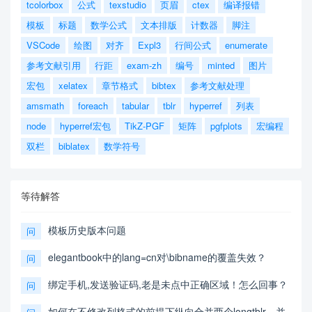
tcolorbox
公式
texstudio
页眉
ctex
编译报错
模板
标题
数学公式
文本排版
计数器
脚注
VSCode
绘图
对齐
Expl3
行间公式
enumerate
参考文献引用
行距
exam-zh
编号
minted
图片
宏包
xelatex
章节格式
bibtex
参考文献处理
amsmath
foreach
tabular
tblr
hyperref
列表
node
hyperref宏包
TikZ-PGF
矩阵
pgfplots
宏编程
双栏
biblatex
数学符号
等待解答
模板历史版本问题
问
elegantbook中的lang=cn对\bibname的覆盖失效？
问
绑定手机,发送验证码,老是未点中正确区域！怎么回事？
问
如何在不修改列格式的前提下纵向合并两个longtblr，并