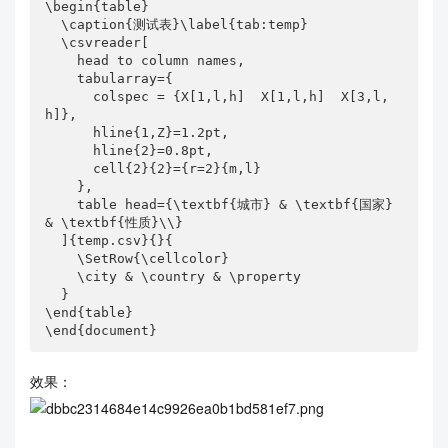
\begin{table}

  \caption{测试表}\label{tab:temp}

  \csvreader[

    head to column names,

    tabularray={

      colspec = {X[1,l,h]  X[1,l,h]  X[3,l,
h]},

      hline{1,Z}=1.2pt,

      hline{2}=0.8pt,

      cell{2}{2}={r=2}{m,l}

    },

    table head={\textbf{城市} & \textbf{国家} 
& \textbf{性质}\\}

  ]{temp.csv}{}{

    \SetRow{\cellcolor} 

    \city & \country & \property

  }

\end{table}

\end{document}
效果：