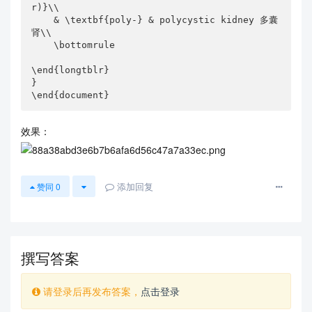
r)}\\

    & \textbf{poly-} & polycystic kidney 多囊
肾\\

    \bottomrule

\end{longtblr}

}

\end{document}
效果：
添加回复
赞同
0
撰写答案
请登录后再发布答案，
点击登录