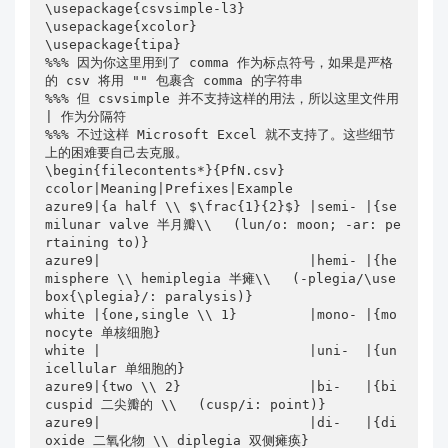
\usepackage{csvsimple-l3}

\usepackage{xcolor}

\usepackage{tipa}

%%% 因为你这里用到了 comma 作为标点符号，如果是严格
的 csv 将用 "" 包裹含 comma 的字符串

%%% 但 csvsimple 并不支持这样的用法，所以这里文件用 
| 作为分隔符 

%%% 不过这样 Microsoft Excel 就不支持了。这些细节
上的困难要自己去克服。 

\begin{filecontents*}{PfN.csv}

ccolor|Meaning|Prefixes|Example

azure9|{a half \\ $\frac{1}{2}$} |semi- |{se
milunar valve 半月瓣\\ 　(lun/o: moon; -ar: pe
rtaining to)}

azure9|                          |hemi- |{he
misphere \\ hemiplegia 半瘫\\ 　(-plegia/\use
box{\plegia}/: paralysis)}

white |{one,single \\ 1}         |mono- |{mo
nocyte 单核细胞}

white |                          |uni-  |{un
icellular 单细胞的}

azure9|{two \\ 2}                |bi-   |{bi
cuspid 二尖瓣的 \\ 　(cusp/i: point)}

azure9|                          |di-   |{di
oxide 二氧化物 \\ diplegia 双侧瘫痪}
