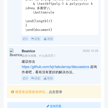
    & \textbf{poly-} & polycystic k
idney 多囊肾\\

    \bottomrule

\end{longtblr}

}

\end{document}
0
回复
举报
Beatrice
2022-10-26
这家伙很懒，什么也没写！
建议你去
https://github.com/lvjr/tabularray/discussions
咨询
作者吧，看有没有更好的解决办法。
0
回复
举报
请登录后再发布评论，
点击登录
追加回复