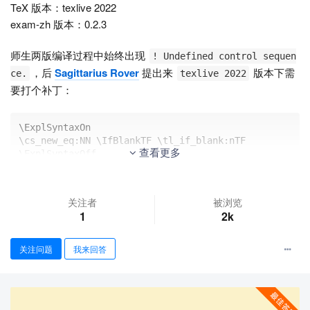
TeX 版本：texlive 2022
exam-zh 版本：0.2.3
师生两版编译过程中始终出现
! Undefined control sequen
，后
Sagittarius Rover
提出来
版本下需
ce.
texlive 2022
要打个补丁：
\ExplSyntaxOn

\cs_new_eq:NN \IfBlankTF \tl_if_blank:nTF

查看更多
\ExplSyntaxOff
Sagittarius Rover
在
这里
做了答复和解释工作。
关注者
被浏览
1
2k
在我的机器上面按照大佬的
MWE
，编译正确，但回到我自己的
文档中还是出现了这个问题。群里面的
辵彳亍 2020
指出了一个
关注问题
我来回答
问题，即我在文件中为了显示圆圈数字，使用了
宏
\pifont
包。
我一直以来学会的是
这个宏包，请教大家还有哪些
\pifont