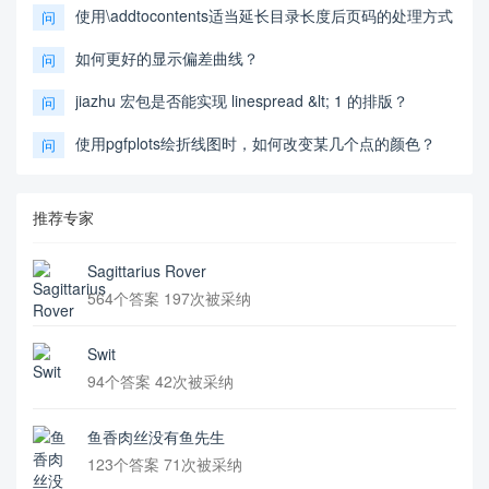
使用\addtocontents适当延长目录长度后页码的处理方式
问
如何更好的显示偏差曲线？
问
jiazhu 宏包是否能实现 linespread &lt; 1 的排版？
问
使用pgfplots绘折线图时，如何改变某几个点的颜色？
问
推荐专家
Sagittarius Rover
564个答案 197次被采纳
Swit
94个答案 42次被采纳
鱼香肉丝没有鱼先生
123个答案 71次被采纳