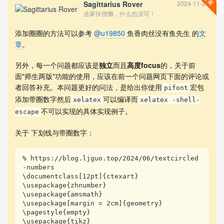
Sagittarius Rover
2024-11-21
圈数的方法。
这家伙很懒，什么也没写！
添加圈圈的方法可以参考
@u19850
鱼香肉丝没有鱼先生 的
文
章
。
另外，每一个问题都应该是
独立
而且
高度focus
的，关于前
面"师生两版"功能的使用，应该在前一个问题网页下面的评论或
者回答补充。本问题更好的问法，是给出你使用
宏包
pifont
添加带圈数字然后
可以编译而
xelatex
xelatex -shell-
不可以实现的具体实现例子。
escape
关于 下划线与带圈数字：
% https://blog.ljguo.top/2024/06/textcircled
-numbers

\documentclass[12pt]{ctexart}

\usepackage{zhnumber}

\usepackage{amsmath}

\usepackage[margin = 2cm]{geometry}

\pagestyle{empty}

\usepackage{tikz}
