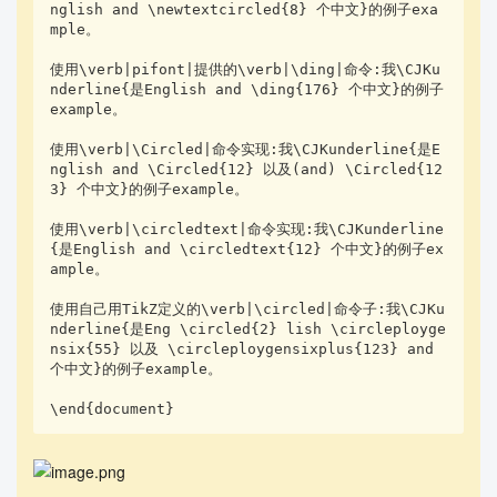
nglish and \newtextcircled{8} 个中文}的例子exa
mple。

使用\verb|pifont|提供的\verb|\ding|命令:我\CJKu
nderline{是English and \ding{176} 个中文}的例子
example。

使用\verb|\Circled|命令实现:我\CJKunderline{是E
nglish and \Circled{12} 以及(and) \Circled{12
3} 个中文}的例子example。

使用\verb|\circledtext|命令实现:我\CJKunderline
{是English and \circledtext{12} 个中文}的例子ex
ample。

使用自己用TikZ定义的\verb|\circled|命令子:我\CJKu
nderline{是Eng \circled{2} lish \circleployge
nsix{55} 以及 \circleploygensixplus{123} and
个中文}的例子example。

\end{document}