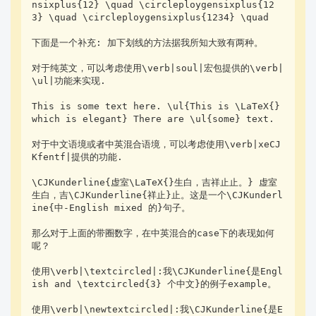
nsixplus{12} \quad \circleploygensixplus{12
3} \quad \circleploygensixplus{1234} \quad

下面是一个补充: 加下划线的方法据我所知大致有两种。

对于纯英文，可以考虑使用\verb|soul|宏包提供的\verb|
\ul|功能来实现.

This is some text here. \ul{This is \LaTeX{} 
which is elegant} There are \ul{some} text.

对于中文语境或者中英混合语境，可以考虑使用\verb|xeCJ
Kfentf|提供的功能.

\CJKunderline{虚室\LaTeX{}生白，吉祥止止。} 虚室
生白，吉\CJKunderline{祥止}止。这是一个\CJKunderl
ine{中-English mixed 的}句子。

那么对于上面的带圈数字，在中英混合的case下的表现如何
呢？

使用\verb|\textcircled|:我\CJKunderline{是Engl
ish and \textcircled{3} 个中文}的例子example。

使用\verb|\newtextcircled|:我\CJKunderline{是E