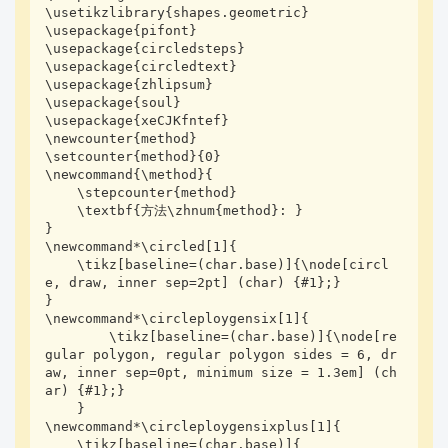
\usetikzlibrary{shapes.geometric}

\usepackage{pifont}

\usepackage{circledsteps}

\usepackage{circledtext}

\usepackage{zhlipsum}

\usepackage{soul}

\usepackage{xeCJKfntef}

\newcounter{method}

\setcounter{method}{0}

\newcommand{\method}{

    \stepcounter{method}

    \textbf{方法\zhnum{method}: }

}

\newcommand*\circled[1]{

    \tikz[baseline=(char.base)]{\node[circl
e, draw, inner sep=2pt] (char) {#1};}

}

\newcommand*\circleploygensix[1]{

        \tikz[baseline=(char.base)]{\node[re
gular polygon, regular polygon sides = 6, dr
aw, inner sep=0pt, minimum size = 1.3em] (ch
ar) {#1};}

    }

\newcommand*\circleploygensixplus[1]{

    \tikz[baseline=(char.base)]{
