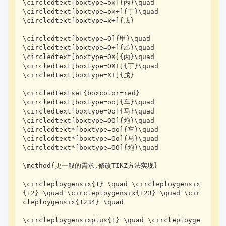
\circledtext[boxtype=ox]{丙}\quad

\circledtext[boxtype=ox+]{丁}\quad

\circledtext[boxtype=x+]{戊}

\circledtext[boxtype=O]{甲}\quad

\circledtext[boxtype=O+]{乙}\quad

\circledtext[boxtype=OX]{丙}\quad

\circledtext[boxtype=OX+]{丁}\quad

\circledtext[boxtype=X+]{戊}

\circledtextset{boxcolor=red}

\circledtext[boxtype=oo]{车}\quad

\circledtext[boxtype=Oo]{马}\quad

\circledtext[boxtype=OO]{炮}\quad

\circledtext*[boxtype=oo]{车}\quad

\circledtext*[boxtype=Oo]{马}\quad

\circledtext*[boxtype=OO]{炮}\quad

\method{更一般的需求,修改TIKZ方法实现}

\circleploygensix{1} \quad \circleploygensix
{12} \quad \circleploygensix{123} \quad \cir
cleploygensix{1234} \quad 

\circleploygensixplus{1} \quad \circleployge