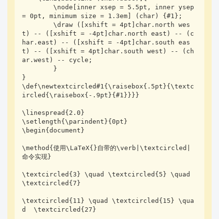
        \node[inner xsep = 5.5pt, inner ysep 
= 0pt, minimum size = 1.3em] (char) {#1};

        \draw ([xshift = 4pt]char.north wes
t) -- ([xshift = -4pt]char.north east) -- (c
har.east) -- ([xshift = -4pt]char.south eas
t) -- ([xshift = 4pt]char.south west) -- (ch
ar.west) -- cycle;

        }

}

\def\newtextcircled#1{\raisebox{.5pt}{\textc
ircled{\raisebox{-.9pt}{#1}}}}

\linespread{2.0}

\setlength{\parindent}{0pt}

\begin{document}

\method{使用\LaTeX{}自带的\verb|\textcircled|
命令实现}

\textcircled{3} \quad \textcircled{5} \quad  
\textcircled{7}

\textcircled{11} \quad \textcircled{15} \qua
d  \textcircled{27}
