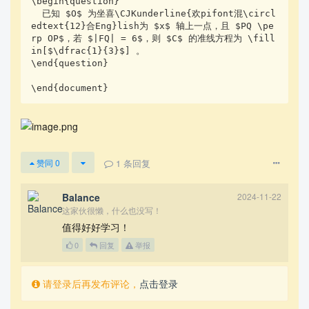
\begin{question}

  已知 $O$ 为坐喜\CJKunderline{欢pifont混\circl
edtext{12}合Eng}lish为 $x$ 轴上一点，且 $PQ \pe
rp OP$，若 $|FQ| = 6$，则 $C$ 的准线方程为 \fill
in[$\dfrac{1}{3}$] 。

\end{question}

\end{document}
1
条回复
赞同
0
Balance
2024-11-22
这家伙很懒，什么也没写！
值得好好学习！
0
回复
举报
请登录后再发布评论，
点击登录