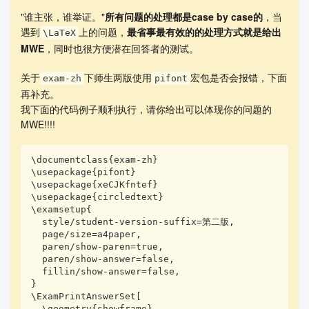
"谁主张，谁举证。"
所有问题的处理都是case by case的
，当
遇到
上的问题，
最省事最有效的的处理方式就是给出
\LaTeX
MWE
，同时也很方便潜在回答者的测试。
关于
下师生两版使用
宏包是否会报错，下面
exam-zh
pifont
再补充。
我下面的代码例子顺利执行，请你给出可以体现你的问题的
MWE!!!!
\documentclass{exam-zh}

\usepackage{pifont}

\usepackage{xeCJKfntef}

\usepackage{circledtext}

\examsetup{

  style/student-version-suffix=第二版,

  page/size=a4paper,

  paren/show-paren=true,

  paren/show-answer=false,

  fillin/show-answer=false,

}

\ExamPrintAnswerSet[

  \geometry{showframe}
