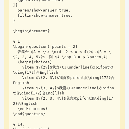
]{

  paren/show-answer=true,

  fillin/show-answer=true,

}

\begin{document}

% 1.

\begin{question}[points = 2]

  设集合 $A = \{x \mid -2 < x < 4\}$，$B = \
{2, 3, 4, 5\}$，则 $A \cap B = $ \paren[A]

  \begin{choices}

    \item $\{2\}$我喜\CJKunderline{欢pifont混
\ding{172}合Eng}lish

    \item $\{2, 3\}$我喜欢pifont混\ding{172}合
English

    \item $\{3, 4\}$我喜\CJKunderline{欢pifon
t混\ding{172}合Eng}lish

    \item $\{2, 3, 4\}$我喜欢pifont混\ding{17
2}合English

  \end{choices}

\end{question}

% 14.
