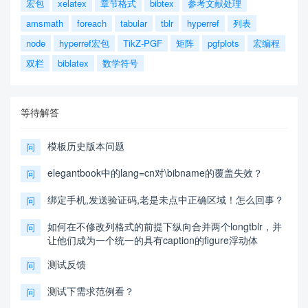
宏包
xelatex
章节格式
bibtex
参考文献处理
amsmath
foreach
tabular
tblr
hyperref
列表
node
hyperref宏包
TikZ-PGF
矩阵
pgfplots
宏编程
双栏
biblatex
数学符号
等待解答
模板历史版本问题
问
elegantbook中的lang=cn对\bibname的覆盖失效？
问
绑定手机,发送验证码,老是未点中正确区域！怎么回事？
问
如何在不修改列格式的前提下纵向合并两个longtblr，并
问
让他们成为一个统一的具有caption的figure浮动体
测试反馈
问
测试下需求范例看？
问