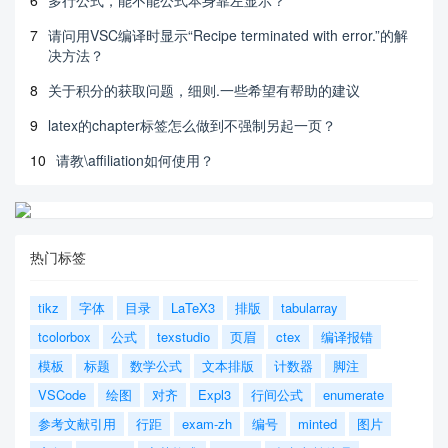
6
多行公式，能不能公式本身靠左显示？
7
请问用VSC编译时显示“Recipe terminated with error.”的解
决方法？
8
关于积分的获取问题，细则.一些希望有帮助的建议
9
latex的chapter标签怎么做到不强制另起一页？
10
请教\affiliation如何使用？
热门标签
tikz
字体
目录
LaTeX3
排版
tabularray
tcolorbox
公式
texstudio
页眉
ctex
编译报错
模板
标题
数学公式
文本排版
计数器
脚注
VSCode
绘图
对齐
Expl3
行间公式
enumerate
参考文献引用
行距
exam-zh
编号
minted
图片