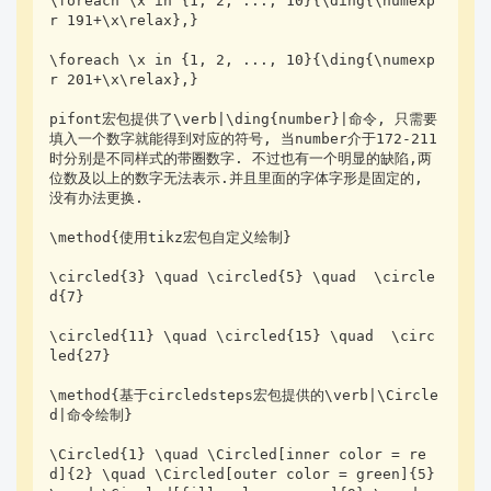
\foreach \x in {1, 2, ..., 10}{\ding{\numexp
r 191+\x\relax},}

\foreach \x in {1, 2, ..., 10}{\ding{\numexp
r 201+\x\relax},}

pifont宏包提供了\verb|\ding{number}|命令, 只需要
填入一个数字就能得到对应的符号, 当number介于172-211
时分别是不同样式的带圈数字. 不过也有一个明显的缺陷,两
位数及以上的数字无法表示.并且里面的字体字形是固定的, 
没有办法更换.

\method{使用tikz宏包自定义绘制}

\circled{3} \quad \circled{5} \quad  \circle
d{7}

\circled{11} \quad \circled{15} \quad  \circ
led{27}

\method{基于circledsteps宏包提供的\verb|\Circle
d|命令绘制}

\Circled{1} \quad \Circled[inner color = re
d]{2} \quad \Circled[outer color = green]{5} 