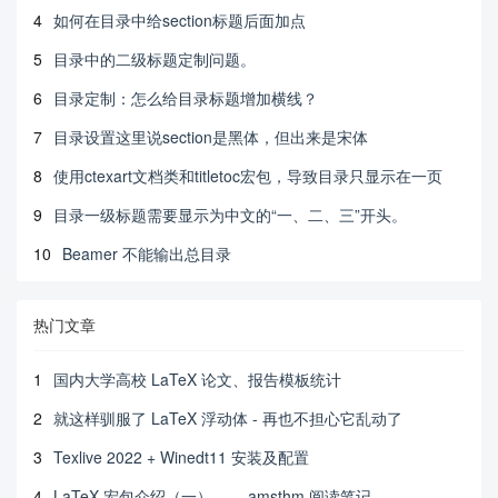
4
如何在目录中给section标题后面加点
5
目录中的二级标题定制问题。
6
目录定制：怎么给目录标题增加横线？
7
目录设置这里说section是黑体，但出来是宋体
8
使用ctexart文档类和titletoc宏包，导致目录只显示在一页
9
目录一级标题需要显示为中文的“一、二、三”开头。
10
Beamer 不能输出总目录
热门文章
1
国内大学高校 LaTeX 论文、报告模板统计
2
就这样驯服了 LaTeX 浮动体 - 再也不担心它乱动了
3
Texlive 2022 + Winedt11 安装及配置
4
LaTeX 宏包介绍（一）—— amsthm 阅读笔记