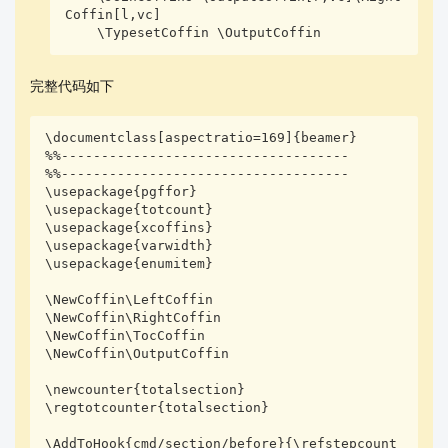
\frame{\frametitle{section one}some text}

Coffin[l,vc]

    \TypesetCoffin \OutputCoffin
\section{section two}

\frame{\frametitle{section two}some text}

完整代码如下
\end{document}
\documentclass[aspectratio=169]{beamer}

%%------------------------------------

%%------------------------------------

\usepackage{pgffor}

\usepackage{totcount}

\usepackage{xcoffins}

\usepackage{varwidth}

\usepackage{enumitem}

\NewCoffin\LeftCoffin

\NewCoffin\RightCoffin

\NewCoffin\TocCoffin

\NewCoffin\OutputCoffin

\newcounter{totalsection}

\regtotcounter{totalsection}

\AddToHook{cmd/section/before}{\refstepcount