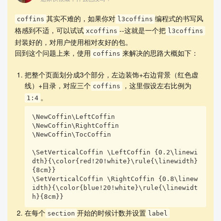
我又尝试了另一种方法，就是把
放到一个
\tableofcontents
环境里面。在
里面，可以轻而易举地
其实不难的，如果你对
编程式的书写风
tcolorbox
tcolorbox
coffins
l3coffins
实现序号后悬挂对齐。并且，借助
格感到不适，可以试试
--这就是一个把
包临时改变左
xcoffins
changlepage
l3coffins
封装好的，对用户使用相对友好的包。
侧边距，这样就可以实现版心与red框完全吻合，这样就实现了
回到这个问题上来，使用
来解决的思路大概如下：
外部位置的一个粗略改变。然后就是考虑
的整体尺
coffins
tcolorbox
寸问题，但是目前还没有一个比较好的方法。虽然
tcolorbox
把整个页面划分成3个部分，左边装饰+右边背景（红色虚
提供了
键，但
似乎无法装在一个
hbox
\tableofcontents
hb
线）+目录，对应三个
，这里假设左右比例为
coffins
里（稍后再测试一次）。因为，通常情况下，
ox
tcolorbox
。
1:4
的整体宽度是默认的，但是可以手工指定（已确认存在这样的
接口）。想实现依靠内容自动计算整体尺寸，感觉仍然需要一
\NewCoffin\LeftCoffin

\NewCoffin\RightCoffin

个很复杂的计算。
\NewCoffin\TocCoffin

\SetVerticalCoffin \LeftCoffin {0.2\linewi
最小工作示例：
dth}{\color{red!20!white}\rule{\linewidth}
{8cm}}

\SetVerticalCoffin \RightCoffin {0.8\linew
\documentclass[aspectratio=169]{beamer}

idth}{\color{blue!20!white}\rule{\linewidt
h}{8cm}}
%%------------------------------------

%%------------------------------------

在每个
开始的时候计数并设置
section
label
\usepackage{varwidth}
