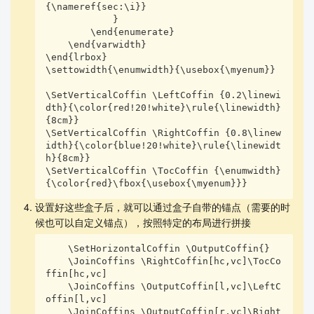
{\nameref{sec:\i}}

              (toccenter) circle (2pt);

            }

        \draw [cyan]

        \end{enumerate}

              ($(-2cm,-1.5cm)+(toccenter)$) recta
    \end{varwidth}

ngle 

\end{lrbox}

              ($(2cm,1.5cm)+(toccenter)$);

\settowidth{\enumwidth}{\usebox{\myenum}}

        \draw [dashed,red,very thick]

              ($(-6.1cm,-3.5cm)+(toccenter)$) rec
\SetVerticalCoffin \LeftCoffin {0.2\linewi
tangle

dth}{\color{red!20!white}\rule{\linewidth}
              ($(6.1cm,3.5cm)+(toccenter)$);

{8cm}}

    }%

\SetVerticalCoffin \RightCoffin {0.8\linew
}

idth}{\color{blue!20!white}\rule{\linewidt
%%------------------------------------

h}{8cm}}

%%------------------------------------

\SetVerticalCoffin \TocCoffin {\enumwidth}
{\color{red}\fbox{\usebox{\myenum}}}
\begin{document}

设置好这些盒子后，就可以通过盒子自带的锚点（需要的时
\frame{

候也可以自定义锚点），按照特定的布局进行拼接
    \drawmwehelplines

    \contentsname

    \SetHorizontalCoffin \OutputCoffin{}

    \tableofcontents

    \JoinCoffins \RightCoffin[hc,vc]\TocCo
}

ffin[hc,vc]

    \JoinCoffins \OutputCoffin[l,vc]\LeftC
\section{section section section section section 
offin[l,vc]

section section section section section one}

    \JoinCoffins \OutputCoffin[r,vc]\Right