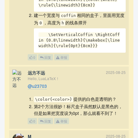
\rule{\linewidth}{8cm}}
建一个宽度与
相同的盒子，里面用宽度
coffin
为
，高度为
的线条撑开
0
h
    \SetVerticalCoffin \RightCoff
in {0.8\linewidth}{\makebox[\line
width]{\rule{0pt}{8cm}}}
0
回复
举报
远方不远
2025-08-25
Hello, LuaLaTeX！
@u23703
提供的白色是透明的？
\color{<color>}
第2个方法很妙！标尺盒子虽然默认是黑色的，
但是如果把宽度设为0pt，那么就看不到了！
0
回复
举报
M
2025-08-25