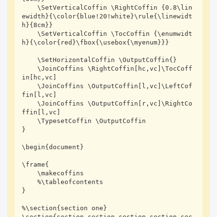
    \SetVerticalCoffin \RightCoffin {0.8\lin
ewidth}{\color{blue!20!white}\rule{\linewidt
h}{8cm}}

    \SetVerticalCoffin \TocCoffin {\enumwidt
h}{\color{red}\fbox{\usebox{\myenum}}}

    \SetHorizontalCoffin \OutputCoffin{}

    \JoinCoffins \RightCoffin[hc,vc]\TocCoff
in[hc,vc]

    \JoinCoffins \OutputCoffin[l,vc]\LeftCof
fin[l,vc]

    \JoinCoffins \OutputCoffin[r,vc]\RightCo
ffin[l,vc]

    \TypesetCoffin \OutputCoffin

}

\begin{document}

\frame{

    \makecoffins

    %\tableofcontents

}

%\section{section one}

\section{section section section section sec