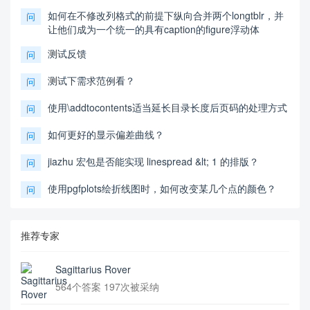
如何在不修改列格式的前提下纵向合并两个longtblr，并
问
让他们成为一个统一的具有caption的figure浮动体
测试反馈
问
测试下需求范例看？
问
使用\addtocontents适当延长目录长度后页码的处理方式
问
如何更好的显示偏差曲线？
问
jiazhu 宏包是否能实现 linespread &lt; 1 的排版？
问
使用pgfplots绘折线图时，如何改变某几个点的颜色？
问
推荐专家
Sagittarius Rover
564个答案 197次被采纳