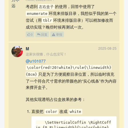
考虑到
的使用，回答中使用了
左右盒子
环境来排版目录，我想似乎我的第一个
enumerate
尝试（用
环境来排版目录）可以稍加修改而
tblr
成功实现？晚些时候再测试一次。
0
回复
举报
M
2025-08-25
这家伙很懒，什么也没写！
@u101077
\color{red!20!white}\rule{\linewidth}
只是为了方便观察目录位置，所以临时填充
{8cm}
了一个符合尺寸需求的带颜色的“实心线条”作为内容
来撑开盒子。
其他实现透明占位盒效果的参考：
直接把
改成
color
white
    \SetVerticalCoffin \RightCoff
in {0.8\linewidth}{\color{white}