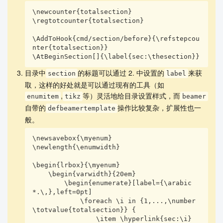
\defbeamertemplate{section in toc}{fancytoc}{%

\newcounter{totalsection}

    \leavevmode\leftskip=4mm%

\regtotcounter{totalsection}

    \llap{\hbox to 4mm{\inserttocsectionnumber.\h
fil}}%

\AddToHook{cmd/section/before}{\refstepcou
    \begin{varwidth}[t]{20em}\inserttocsection\en
nter{totalsection}}

d{varwidth}\par%

\AtBeginSection[]{\label{sec:\thesection}}
}

\setbeamertemplate{section in toc}[fancytoc]

目录中
的标题可以通过 2. 中设置的
来获
section
label
%%------------------------------------

取，这样的好处就是可以通过现有的工具（如
%%------------------------------------

,
等）灵活地给目录设置样式，而
enumitem
tikz
beamer
\usepackage{tikz}

自带的
操作比较复杂，扩展性也一
\usetikzlibrary{calc}

defbeamertemplate
\NewDocumentCommand{\drawmwehelplines}{}{%

般。
    \tikz[remember picture,overlay]{

        \draw ([shift={(1cm,-1cm)}]current page.n
\newsavebox{\myenum}

orth west) -| 

\newlength{\enumwidth}

              ([shift={(-1cm,1cm)}]current page.s
outh east) -| 

\begin{lrbox}{\myenum}

              ([shift={(1cm,-1cm)}]current page.n
    \begin{varwidth}{20em}

        \begin{enumerate}[label={\arabic
orth west) -- cycle;

*.\,},left=0pt]

        \coordinate (toccenter) at ($([shift={(2.
            \foreach \i in {1,...,\number
8cm,1cm)}]current page.south west)!.5!([shift={(-
\totvalue{totalsection}} {

1cm,-1cm)}]current page.north east)$);

                \item \hyperlink{sec:\i}
        \fill [red] 
