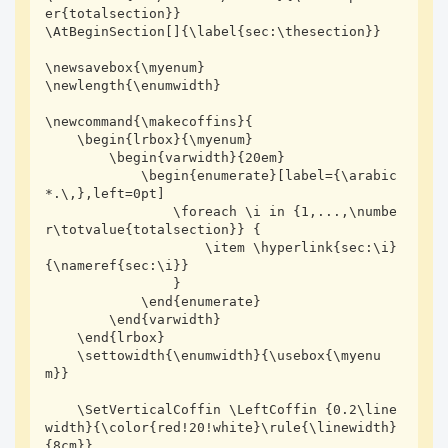
er{totalsection}}

\AtBeginSection[]{\label{sec:\thesection}}

\newsavebox{\myenum}

\newlength{\enumwidth}

\newcommand{\makecoffins}{

    \begin{lrbox}{\myenum}

        \begin{varwidth}{20em}

            \begin{enumerate}[label={\arabic
*.\,},left=0pt]

                \foreach \i in {1,...,\numbe
r\totvalue{totalsection}} {

                    \item \hyperlink{sec:\i}
{\nameref{sec:\i}}

                }

            \end{enumerate}

        \end{varwidth}

    \end{lrbox}

    \settowidth{\enumwidth}{\usebox{\myenu
m}}

    \SetVerticalCoffin \LeftCoffin {0.2\line
width}{\color{red!20!white}\rule{\linewidth}
{8cm}}
