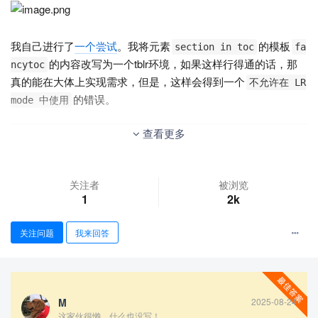
我自己进行了
一个尝试
。我将元素
的模板
section in toc
fa
的内容改写为一个tblr环境，如果这样行得通的话，那
ncytoc
真的能在大体上实现需求，但是，这样会得到一个
不允许在 LR
的错误。
mode 中使用
查看更多
群友Eureka提出以下方法论。我看不懂，只感到震撼……所谓
、
、
这些东西，额，它们到底指
内部的那个
这个盒子
堆盒子
代什么呢？看得我一头雾水，感觉讳莫如深。而且
关注者
被浏览
l3coffin
1
2k
是编程层面的东西，超出我的能力边界了……
关注问题
我来回答
把 tableofcontents 内部的那个 input 命令，放到这个盒子
里面，然后就没啥技术含量了，直接堆盒子就行了（觉得
堆盒子太复杂了，可以直接用 l3coffin 模块）
M
2025-08-24
这家伙很懒，什么也没写！