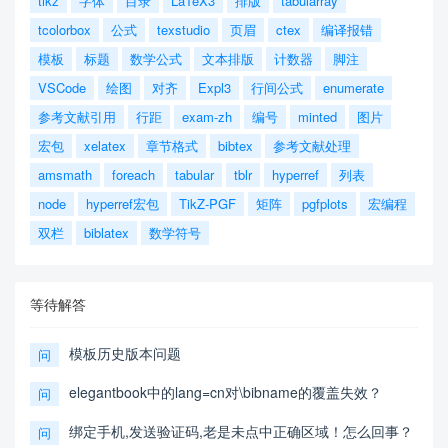
tikz
字体
目录
LaTeX3
排版
tabularray
tcolorbox
公式
texstudio
页眉
ctex
编译报错
模板
标题
数学公式
文本排版
计数器
脚注
VSCode
绘图
对齐
Expl3
行间公式
enumerate
参考文献引用
行距
exam-zh
编号
minted
图片
宏包
xelatex
章节格式
bibtex
参考文献处理
amsmath
foreach
tabular
tblr
hyperref
列表
node
hyperref宏包
TikZ-PGF
矩阵
pgfplots
宏编程
双栏
biblatex
数学符号
等待解答
模板历史版本问题
问
elegantbook中的lang=cn对\bibname的覆盖失效？
问
绑定手机,发送验证码,老是未点中正确区域！怎么回事？
问