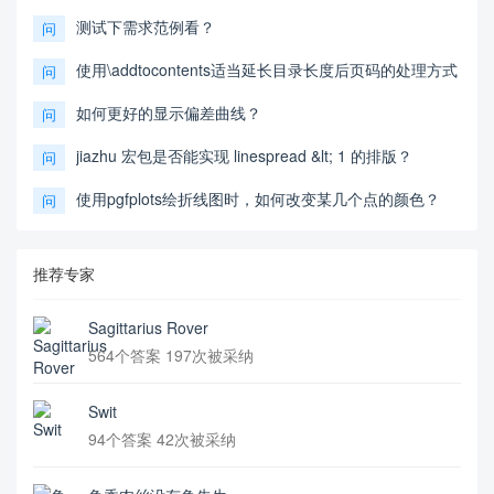
测试下需求范例看？
问
使用\addtocontents适当延长目录长度后页码的处理方式
问
如何更好的显示偏差曲线？
问
jiazhu 宏包是否能实现 linespread &lt; 1 的排版？
问
使用pgfplots绘折线图时，如何改变某几个点的颜色？
问
推荐专家
Sagittarius Rover
564个答案 197次被采纳
Swit
94个答案 42次被采纳