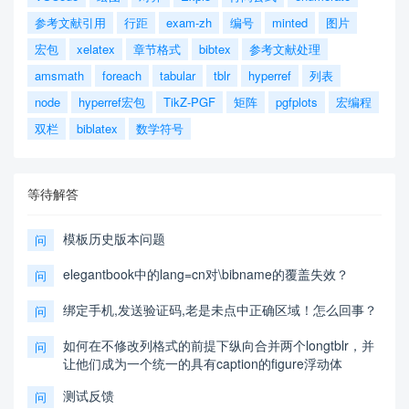
参考文献引用
行距
exam-zh
编号
minted
图片
宏包
xelatex
章节格式
bibtex
参考文献处理
amsmath
foreach
tabular
tblr
hyperref
列表
node
hyperref宏包
TikZ-PGF
矩阵
pgfplots
宏编程
双栏
biblatex
数学符号
等待解答
模板历史版本问题
问
elegantbook中的lang=cn对\bibname的覆盖失效？
问
绑定手机,发送验证码,老是未点中正确区域！怎么回事？
问
如何在不修改列格式的前提下纵向合并两个longtblr，并
问
让他们成为一个统一的具有caption的figure浮动体
测试反馈
问