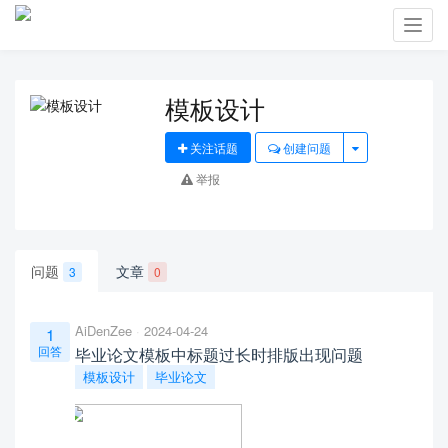
Toggl
navig
模板设计
关注话题
创建问题
举报
问题
文章
3
0
AiDenZee
2024-04-24
1
回答
毕业论文模板中标题过长时排版出现问题
模板设计
毕业论文