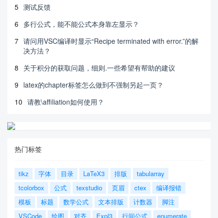
5
测试反馈
6
多行公式，能不能公式本身靠左显示？
7
请问用VSC编译时显示“Recipe terminated with error.”的解
决方法？
8
关于积分的获取问题，细则.一些希望有帮助的建议
9
latex的chapter标签怎么做到不强制另起一页？
10
请教\affiliation如何使用？
热门标签
tikz
字体
目录
LaTeX3
排版
tabularray
tcolorbox
公式
texstudio
页眉
ctex
编译报错
模板
标题
数学公式
文本排版
计数器
脚注
VSCode
绘图
对齐
Expl3
行间公式
enumerate