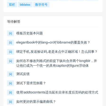
双栏
biblatex
数学符号
等待解答
模板历史版本问题
问
elegantbook中的lang=cn对\bibname的覆盖失效？
问
绑定手机,发送验证码,老是未点中正确区域！怎么回事？
问
如何在不修改列格式的前提下纵向合并两个longtblr，并
问
让他们成为一个统一的具有caption的figure浮动体
测试反馈
问
测试下需求范例看？
问
使用\addtocontents适当延长目录长度后页码的处理方式
问
如何更好的显示偏差曲线？
问