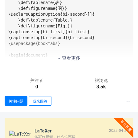
    \def\tablename{表}

    \def\figurename{图}}

\DeclareCaptionOption{bi-second}[]{

    \def\tablename{Table.}

    \def\figurename{Fig.}}

\captionsetup[bi-first]{bi-first}

\captionsetup[bi-second]{bi-second}

\usepackage{booktabs}

\begin{document}

查看更多
\lipsum[1]

{

关注者
被浏览
    \small

0
3.5k
    \begin{longtable}{p{4cm}<{\centering} p{4cm}<
{\centering} p{4cm}<{\centering}}

关注问题
我来回答
        \bicaption{表}{table}

        \label{table:cabin_setup}\\

        \toprule[1.5pt]

        column1 & column2 & column3 \\

        \midrule[0.5pt]

LaTeXer
2022-04-20
        \endfirsthead

这家伙很懒，什么也没写！
        \multicolumn{3}{c}%
