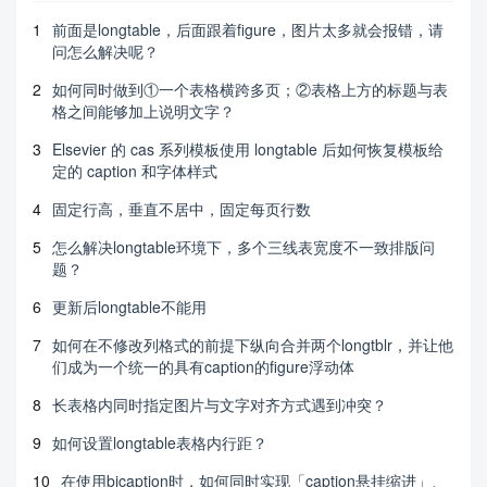
1
前面是longtable，后面跟着figure，图片太多就会报错，请
问怎么解决呢？
2
如何同时做到①一个表格横跨多页；②表格上方的标题与表
格之间能够加上说明文字？
3
Elsevier 的 cas 系列模板使用 longtable 后如何恢复模板给
定的 caption 和字体样式
4
固定行高，垂直不居中，固定每页行数
5
怎么解决longtable环境下，多个三线表宽度不一致排版问
题？
6
更新后longtable不能用
7
如何在不修改列格式的前提下纵向合并两个longtblr，并让他
们成为一个统一的具有caption的figure浮动体
8
长表格内同时指定图片与文字对齐方式遇到冲突？
9
如何设置longtable表格内行距？
10
在使用bicaption时，如何同时实现「caption悬挂缩进」、