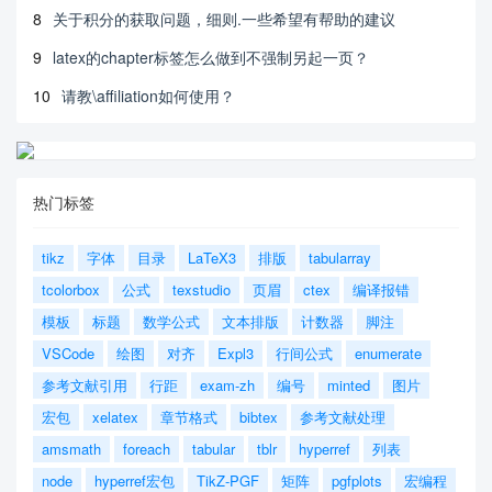
8
关于积分的获取问题，细则.一些希望有帮助的建议
9
latex的chapter标签怎么做到不强制另起一页？
10
请教\affiliation如何使用？
热门标签
tikz
字体
目录
LaTeX3
排版
tabularray
tcolorbox
公式
texstudio
页眉
ctex
编译报错
模板
标题
数学公式
文本排版
计数器
脚注
VSCode
绘图
对齐
Expl3
行间公式
enumerate
参考文献引用
行距
exam-zh
编号
minted
图片
宏包
xelatex
章节格式
bibtex
参考文献处理
amsmath
foreach
tabular
tblr
hyperref
列表
node
hyperref宏包
TikZ-PGF
矩阵
pgfplots
宏编程