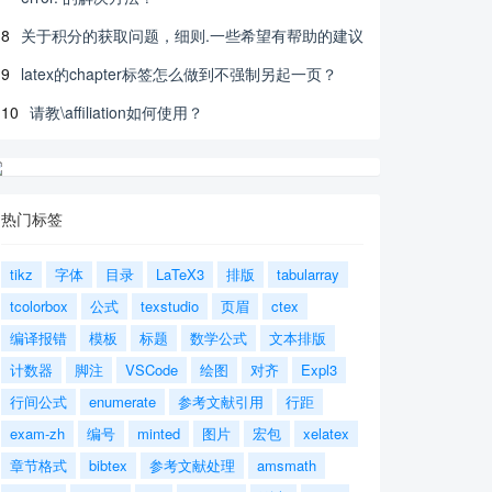
8
关于积分的获取问题，细则.一些希望有帮助的建议
9
latex的chapter标签怎么做到不强制另起一页？
10
请教\affiliation如何使用？
热门标签
tikz
字体
目录
LaTeX3
排版
tabularray
tcolorbox
公式
texstudio
页眉
ctex
编译报错
模板
标题
数学公式
文本排版
计数器
脚注
VSCode
绘图
对齐
Expl3
行间公式
enumerate
参考文献引用
行距
exam-zh
编号
minted
图片
宏包
xelatex
章节格式
bibtex
参考文献处理
amsmath