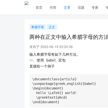
首页
问答
文章
话题
专家
希腊字母
正文
两种在正文中输入希腊字母的方
发布于 2022-06-19 22:20:36
输入希腊字母有如下几种方法。
一、使用
宏包
babel
直接给一个例子
\documentclass{article}

\usepackage[greek,english]{babel}

\begin{document}

  hello \LaTeX{} world!

  \greektext{abcd}

\end{document}