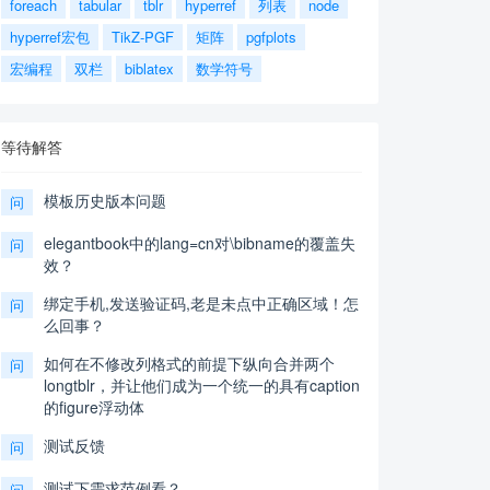
foreach
tabular
tblr
hyperref
列表
node
hyperref宏包
TikZ-PGF
矩阵
pgfplots
宏编程
双栏
biblatex
数学符号
等待解答
模板历史版本问题
问
elegantbook中的lang=cn对\bibname的覆盖失
问
效？
绑定手机,发送验证码,老是未点中正确区域！怎
问
么回事？
如何在不修改列格式的前提下纵向合并两个
问
longtblr，并让他们成为一个统一的具有caption
的figure浮动体
测试反馈
问
测试下需求范例看？
问