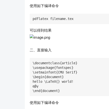
使用如下编译命令
pdflatex filename.tex
可以得到结果
二、直接输入
\documentclass{article}

\usepackage{fontspec}

\setmainfont{CMU Serif}

\begin{document}

hello \LaTeX{} world!

αβγ

\end{document}
使用如下编译命令