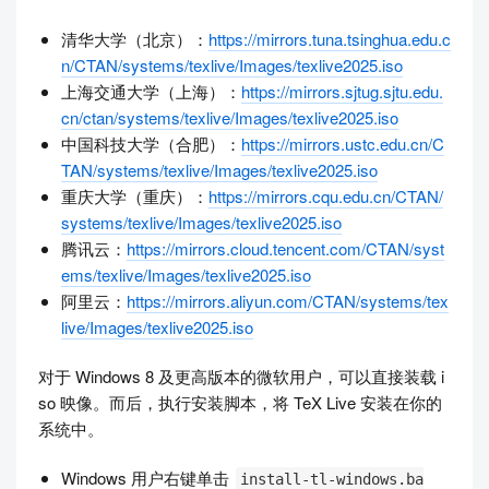
清华大学（北京）：
https://mirrors.tuna.tsinghua.edu.c
n/CTAN/systems/texlive/Images/texlive2025.iso
上海交通大学（上海）：
https://mirrors.sjtug.sjtu.edu.
cn/ctan/systems/texlive/Images/texlive2025.iso
中国科技大学（合肥）：
https://mirrors.ustc.edu.cn/C
TAN/systems/texlive/Images/texlive2025.iso
重庆大学（重庆）：
https://mirrors.cqu.edu.cn/CTAN/
systems/texlive/Images/texlive2025.iso
腾讯云：
https://mirrors.cloud.tencent.com/CTAN/syst
ems/texlive/Images/texlive2025.iso
阿里云：
https://mirrors.aliyun.com/CTAN/systems/tex
live/Images/texlive2025.iso
对于 Windows 8 及更高版本的微软用户，可以直接装载 i
so 映像。而后，执行安装脚本，将 TeX Live 安装在你的
系统中。
Windows 用户右键单击
install-tl-windows.ba