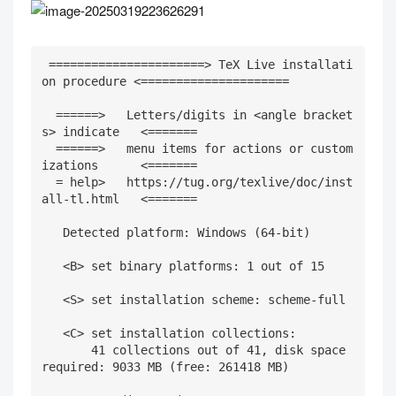
 ======================> TeX Live installati
on procedure <=====================

  ======>   Letters/digits in <angle bracket
s> indicate   <=======

  ======>   menu items for actions or custom
izations      <=======

  = help>   https://tug.org/texlive/doc/inst
all-tl.html   <=======

   Detected platform: Windows (64-bit)

   <B> set binary platforms: 1 out of 15

   <S> set installation scheme: scheme-full

   <C> set installation collections:

       41 collections out of 41, disk space 
required: 9033 MB (free: 261418 MB)
