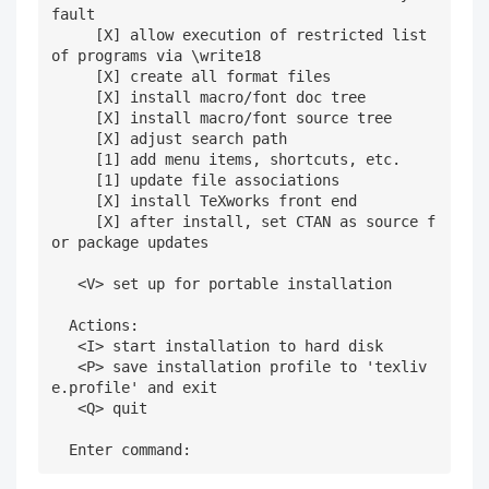
fault

     [X] allow execution of restricted list 
of programs via \write18

     [X] create all format files

     [X] install macro/font doc tree

     [X] install macro/font source tree

     [X] adjust search path

     [1] add menu items, shortcuts, etc.

     [1] update file associations

     [X] install TeXworks front end

     [X] after install, set CTAN as source f
or package updates

   <V> set up for portable installation

  Actions:

   <I> start installation to hard disk

   <P> save installation profile to 'texliv
e.profile' and exit

   <Q> quit
