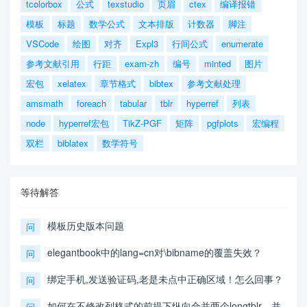
tcolorbox
公式
texstudio
页眉
ctex
编译报错
模板
标题
数学公式
文本排版
计数器
脚注
VSCode
绘图
对齐
Expl3
行间公式
enumerate
参考文献引用
行距
exam-zh
编号
minted
图片
宏包
xelatex
章节格式
bibtex
参考文献处理
amsmath
foreach
tabular
tblr
hyperref
列表
node
hyperref宏包
TikZ-PGF
矩阵
pgfplots
宏编程
双栏
biblatex
数学符号
等待解答
模板历史版本问题
问
elegantbook中的lang=cn对\bibname的覆盖失效？
问
绑定手机,发送验证码,老是未点中正确区域！怎么回事？
问
如何在不修改列格式的前提下纵向合并两个longtblr，并
问