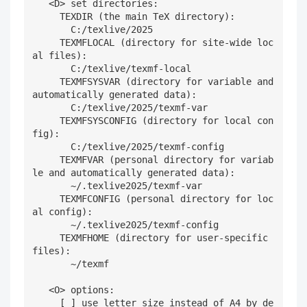
   <D> set directories:

     TEXDIR (the main TeX directory):

       C:/texlive/2025

     TEXMFLOCAL (directory for site-wide loc
al files):

       C:/texlive/texmf-local

     TEXMFSYSVAR (directory for variable and 
automatically generated data):

       C:/texlive/2025/texmf-var

     TEXMFSYSCONFIG (directory for local con
fig):

       C:/texlive/2025/texmf-config

     TEXMFVAR (personal directory for variab
le and automatically generated data):

       ~/.texlive2025/texmf-var

     TEXMFCONFIG (personal directory for loc
al config):

       ~/.texlive2025/texmf-config

     TEXMFHOME (directory for user-specific 
files):

       ~/texmf

   <O> options:

     [ ] use letter size instead of A4 by de