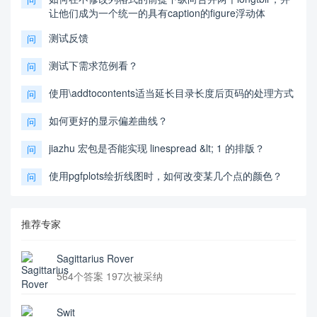
让他们成为一个统一的具有caption的figure浮动体
测试反馈
问
测试下需求范例看？
问
使用\addtocontents适当延长目录长度后页码的处理方式
问
如何更好的显示偏差曲线？
问
jiazhu 宏包是否能实现 linespread &lt; 1 的排版？
问
使用pgfplots绘折线图时，如何改变某几个点的颜色？
问
推荐专家
Sagittarius Rover
564个答案 197次被采纳
Swit