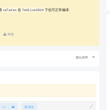
用
在
下也可正常编译.
xelatex
TeXLive2024
举报
预览