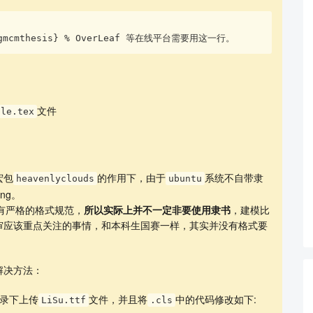
ol]{gmcmthesis} % OverLeaf 等在线平台需要用这一行。
文件
ple.tex
宏包
的作用下，由于
系统不自带隶
heavenlyclouds
ubuntu
ng。
未有严格的格式规范，
所以实际上并不一定非要使用隶书
，建模比
审应该重点关注的事情，和本科生国赛一样，其实并没有格式要
。
解决方法：
录下上传
文件，并且将
中的代码修改如下:
LiSu.ttf
.cls