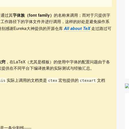
会通过其
字体族（font family）
的名称来调用；而对于只提供字
前工作路径下的字体文件并进行调用，这样的好处是避免操作系
感谢Eureka大神提供的开源仓库
All about TeX
走过路过可
六窍
，在LaTeX（尤其是模板）的使用中字体的配置问题由于各
仅提供在不同平台下编译效果的实际测试与经验汇总。
实际上调用的文档类是
宏包提供的
文档
sis
ctex
ctexart
：
是一条分割线-----