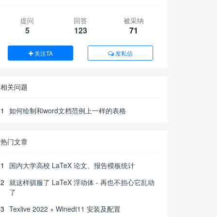
提问
回答
被采纳
5
123
71
关注TA
发私信
相关问题
1
如何绘制和word文档范例上一样的表格
热门文章
1
国内大学高校 LaTeX 论文、报告模板统计
2
就这样驯服了 LaTeX 浮动体 - 再也不担心它乱动
了
3
Texlive 2022 + Winedt11 安装及配置