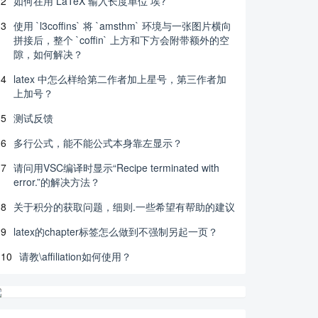
2
如何在用 LaTeX 输入长度单位 埃?
3
使用 `l3coffins` 将 `amsthm` 环境与一张图片横向
拼接后，整个 `coffin` 上方和下方会附带额外的空
隙，如何解决？
4
latex 中怎么样给第二作者加上星号，第三作者加
上加号？
5
测试反馈
6
多行公式，能不能公式本身靠左显示？
7
请问用VSC编译时显示“Recipe terminated with
error.”的解决方法？
8
关于积分的获取问题，细则.一些希望有帮助的建议
9
latex的chapter标签怎么做到不强制另起一页？
10
请教\affiliation如何使用？