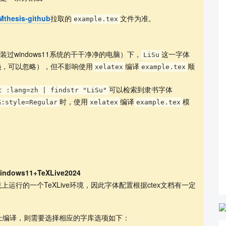
thesis-github
拉取的
文件为准。
example.tex
过windows11系统的干干净净的电脑）下，
这一字体
LiSu
误
，可以忽略），但不影响使用
编译
顺
xelatex
example.tex
可以检索到隶书字体
t :lang=zh | findstr "LiSu"
时，使用
编译
模
:style=Regular
xelatex
example.tex
indows11+TeXLive2024
tu系统上运行的一个TeXLive环境，因此字体配置根据ctex文档有一定
上编译，则需要选择相应的字库选项如下：