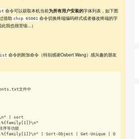
命令可以获取本机当前
为所有用户安装的
字体列表，如下图
st
过借助
命令切换终端编码样式或者修改终端的字
chcp 65001
我也很苦恼...）
命令的附加命令（特别感谢Osbert Wang）感兴趣的朋友
ist
查看更多
ts.txt文件中

n" | sort

%{family[1]}\n"

排序等功能

,%{family[1]}\n" | Sort-Object | Get-Unique | O