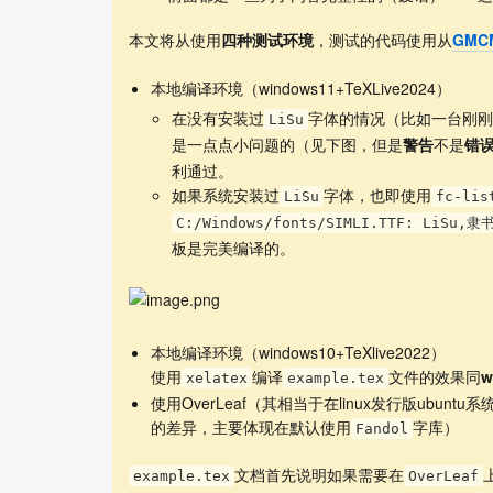
本文将从使用
四种测试环境
，测试的代码使用从
GMCM
本地编译环境（windows11+TeXLive2024）
在没有安装过
字体的情况（比如一台刚刚装
LiSu
是一点点小问题的（见下图，但是
警告
不是
错
利通过。
如果系统安装过
字体，也即使用
LiSu
fc-lis
C:/Windows/fonts/SIMLI.TTF: LiSu,隶书
板是完美编译的。
本地编译环境（windows10+TeXlive2022）
使用
编译
文件的效果同
w
xelatex
example.tex
使用OverLeaf（其相当于在linux发行版ubun
的差异，主要体现在默认使用
字库）
Fandol
文档首先说明如果需要在
example.tex
OverLeaf