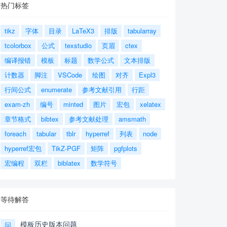
热门标签
tikz
字体
目录
LaTeX3
排版
tabularray
tcolorbox
公式
texstudio
页眉
ctex
编译报错
模板
标题
数学公式
文本排版
计数器
脚注
VSCode
绘图
对齐
Expl3
行间公式
enumerate
参考文献引用
行距
exam-zh
编号
minted
图片
宏包
xelatex
章节格式
bibtex
参考文献处理
amsmath
foreach
tabular
tblr
hyperref
列表
node
hyperref宏包
TikZ-PGF
矩阵
pgfplots
宏编程
双栏
biblatex
数学符号
等待解答
模板历史版本问题
问