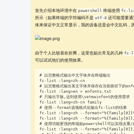
首先介绍本地环境中在
终端使用
powershell
fc-li
所示（如果终端的字符编码不是
还可能需要通
utf-8
体来保证中文正常显示，我的设备还是会中文乱码，因此
由于个人比较喜欢折腾，这里也贴出常见的几种
fc-l
可以试试他们的使用效果。
# 以完整格式输出中文字体并在终端输出

fc-list :lang=zh-cn

# 以完整格式输出英文字体并保存在当前路径下的enfon
fc-list :lang=en > enfonts.txt

# 只输出字族,达到使用\setmainfont的使用需求

fc-list :lang=zh-cn family

# 使用--format选项格式化输出fc-list的结果

fc-list :lang=zh --format="%{family[0]}\
fc-list :lang=zh --format="%{family[0]},
# 使用功能更强的终端如powershell可以实现去重/
fc-list :lang=zh --format="%{family[0]}