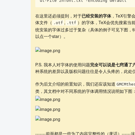
ut-File zhfont.txt -Encoding default
在这里还必须提到，对于
已经安装的字体
，TeX引擎
体文件（
,
）的字体，TeX会优先搜索当
.otf
.ttf
统安装的字体过多过于复杂（具体的例子可见下图，特别
以点一个star）。
P.S. 我本人对字体的使用问题
完全可以说是七窍通了
种系统的差异以及版权问题往往是令人头疼的，此处
作为后文介绍的前置知识，我们还应该知道
GMCMthe
类，其文档中对不同系统的字体调用情况说明如下图
-------前面都是一些为了内容完整性的（废话）------这