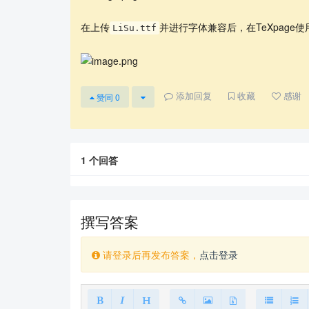
在上传
并进行字体兼容后，在TeXpage使
LiSu.ttf
添加回复
收藏
感谢
赞同
0
1
个回答
撰写答案
请登录后再发布答案，
点击登录