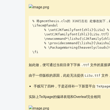
% 将gmcmthesis.cls的 316行左右 处修改如下
\ifmcm@fandol

      % \setCJKfamilyfont{zhli}{LiSu} % 需要隶书字体 最好更换其他相似字体

      \setCJKfamilyfont{zhli}{LiSu.ttf}

      \newcommand*\lishu{\CJKfamily{zhli}}

      % \providecommand{\lishu}{\kaishu}

      % \PackageWarning{heavenlyclouds}{用楷书代替隶书}

\fi
如此做，便可通过当前目录下字体
文件的直接
.ttf
由于一些版权的原因，此处无法提供
文件
LiSu.ttf
手贱写了四种，于是还得补一下新晋平台
TeXpag
实际上TeXpage的编译表现和Overleaf完全相同