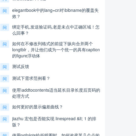
elegantbook中的lang=cn对\bibname的覆盖失
问
效？
绑定手机,发送验证码,老是未点中正确区域！怎
问
么回事？
如何在不修改列格式的前提下纵向合并两个
问
longtblr，并让他们成为一个统一的具有caption
的figure浮动体
测试反馈
问
测试下需求范例看？
问
使用\addtocontents适当延长目录长度后页码的
问
处理方式
如何更好的显示偏差曲线？
问
jiazhu 宏包是否能实现 linespread &lt; 1 的排
问
版？
使用pgfplots绘折线图时，如何改变某几个点的
问