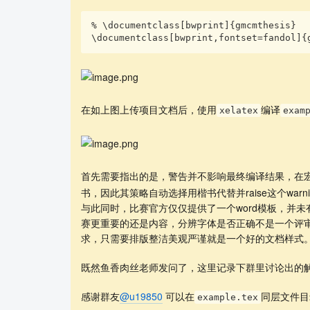
% \documentclass[bwprint]{gmcmthesis} 

\documentclass[bwprint,fontset=fand
在如上图上传项目文档后，使用
编译
xelatex
exam
首先需要指出的是，警告并不影响最终编译结果，在
书，因此其策略自动选择用楷书代替并raise这个warni
与此同时，比赛官方仅仅提供了一个word模板，并
赛更重要的还是内容，分辨字体是否正确不是一个评
求，只需要排版整洁美观严谨就是一个好的文档样式
既然鱼香肉丝老师发问了，这里记录下群里讨论出的
感谢群友
@u19850
可以在
同层文件目
example.tex