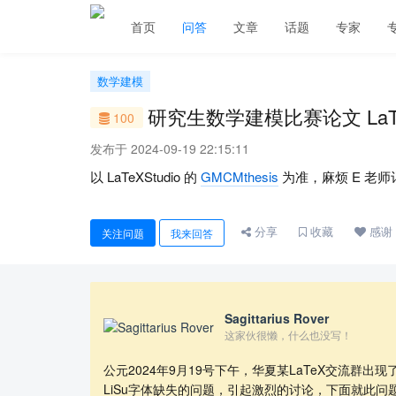
首页
问答
文章
话题
专家
数学建模
研究生数学建模比赛论文 LaT
100
发布于 2024-09-19 22:15:11
以 LaTeXStudio 的
GMCMthesis
为准，麻烦 E 老师
分享
收藏
感谢
关注问题
我来回答
Sagittarius Rover
这家伙很懒，什么也没写！
公元2024年9月19号下午，华夏某LaTeX交流群出现了
LiSu字体缺失的问题，引起激烈的讨论，下面就此