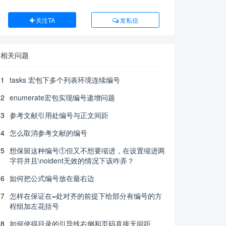
关注TA
发私信
相关问题
1
tasks 宏包下多个列表环境连续编号
2
enumerate宏包实现编号递增问题
3
参考文献引用处编号与正文间距
4
怎么取消参考文献的编号
5
想保留这种编号①但又不想要缩进，在设置缩进两
字符并且\noident无效的情况下该咋弄？
6
如何把公式编号放在最右边
7
怎样在保证在=处对齐的前提下给部分有编号的方
程组加左花括号
8
如何使得目录的引导线右侧和页码直接无间距