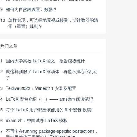
9
如何为自然段设置计数器？
10
怎样实现，可选择地无视或接受，父计数器的清
零（重置）规则？
热门文章
1
国内大学高校 LaTeX 论文、报告模板统计
2
就这样驯服了 LaTeX 浮动体 - 再也不担心它乱动
了
3
Texlive 2022 + Winedt11 安装及配置
4
LaTeX 宏包介绍（一）—— amsthm 阅读笔记
5
每个 LaTeX 用户都应该使用的 9 个宏包[投稿]
6
exam-zh：中国试卷 LaTeX 模板
7
不再卡在running package-specific postactions，
手把手教你无界面安装 TeXLive 2025