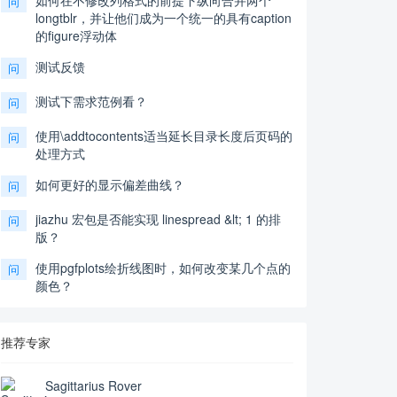
问
longtblr，并让他们成为一个统一的具有caption
的figure浮动体
测试反馈
问
测试下需求范例看？
问
使用\addtocontents适当延长目录长度后页码的
问
处理方式
如何更好的显示偏差曲线？
问
jiazhu 宏包是否能实现 linespread &lt; 1 的排
问
版？
使用pgfplots绘折线图时，如何改变某几个点的
问
颜色？
推荐专家
Sagittarius Rover