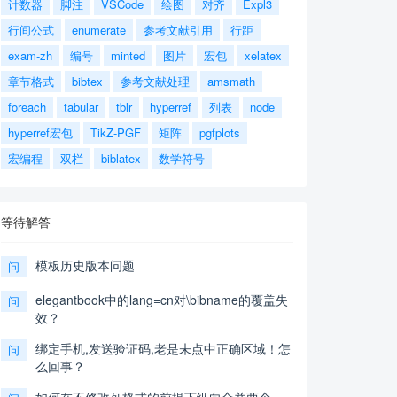
计数器
脚注
VSCode
绘图
对齐
Expl3
行间公式
enumerate
参考文献引用
行距
exam-zh
编号
minted
图片
宏包
xelatex
章节格式
bibtex
参考文献处理
amsmath
foreach
tabular
tblr
hyperref
列表
node
hyperref宏包
TikZ-PGF
矩阵
pgfplots
宏编程
双栏
biblatex
数学符号
等待解答
模板历史版本问题
问
elegantbook中的lang=cn对\bibname的覆盖失
问
效？
绑定手机,发送验证码,老是未点中正确区域！怎
问
么回事？
如何在不修改列格式的前提下纵向合并两个