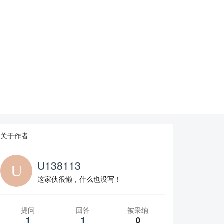
关于作者
U138113
这家伙很懒，什么也没写！
提问
回答
被采纳
1
1
0