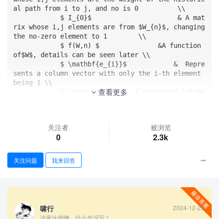
al path from i to j, and no is 0          \\ 

            $ I_{0}$                      & A mat
rix whose i,j elements are from $W_{n}$, changing 
the no-zero element to 1        \\ 

            $ f(W,n) $               &A function 
of$W$, details can be seen later \\    

            $ \mathbf{e_{i}}$            &  Repre
sents a column vector with only the i-th element 
being 1 \\ 

查看更多
            $ \tr{e_{i}} $  &  A converted column 
of $e_{i}$  \\ 

            $n_{0}(i,j) $      &  Representing th
e number of edges passed by the corresponding his
关注者
被浏览
torical path that $W_{0,i,j}$ presenting\\ 

0
2.3k
            \hline 

            \hline 

        \end{tabular} 

关注问题
我来回答
        \caption{Notations Table} 

    \end{table} 
啸行
2024-12-29
这家伙很懒，什么也没写！