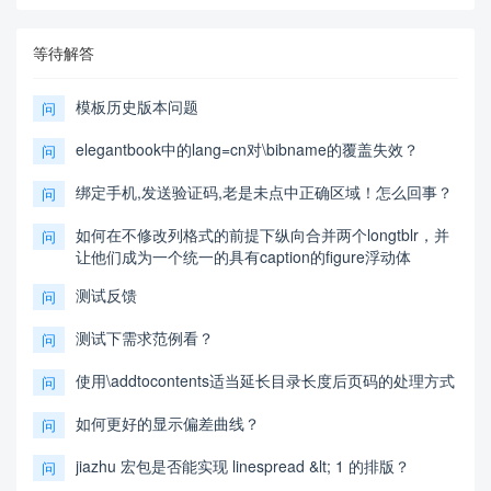
等待解答
模板历史版本问题
问
elegantbook中的lang=cn对\bibname的覆盖失效？
问
绑定手机,发送验证码,老是未点中正确区域！怎么回事？
问
如何在不修改列格式的前提下纵向合并两个longtblr，并
问
让他们成为一个统一的具有caption的figure浮动体
测试反馈
问
测试下需求范例看？
问
使用\addtocontents适当延长目录长度后页码的处理方式
问
如何更好的显示偏差曲线？
问
jiazhu 宏包是否能实现 linespread &lt; 1 的排版？
问