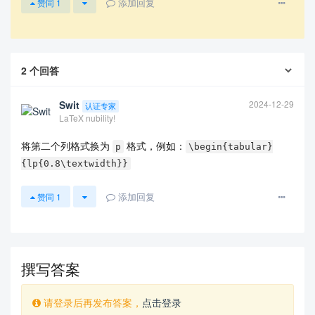
添加回复
赞同
1
2
个回答
Swit
2024-12-29
认证专家
LaTeX nubility!
将第二个列格式换为
格式，例如：
p
\begin{tabular}
{lp{0.8\textwidth}}
添加回复
赞同
1
撰写答案
请登录后再发布答案，
点击登录