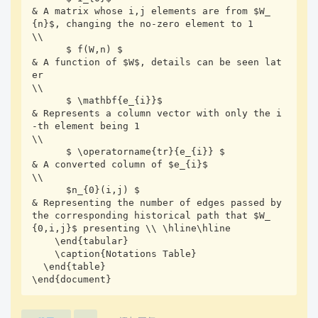
& A matrix whose i,j elements are from $W_
{n}$, changing the no-zero element to 1                          
\\

      $ f(W,n) $                             
& A function of $W$, details can be seen lat
er                                                              
\\

      $ \mathbf{e_{i}}$                      
& Represents a column vector with only the i
-th element being 1                                            
\\

      $ \operatorname{tr}{e_{i}} $           
& A converted column of $e_{i}$                                                                            
\\

      $n_{0}(i,j) $                          
& Representing the number of edges passed by 
the corresponding historical path that $W_
{0,i,j}$ presenting \\ \hline\hline

    \end{tabular} 

    \caption{Notations Table} 

  \end{table} 

\end{document}