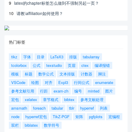
9
latex的chapter标签怎么做到不强制另起一页？
10
请教\affiliation如何使用？
热门标签
tikz
字体
目录
LaTeX3
排版
tabularray
tcolorbox
公式
texstudio
页眉
ctex
编译报错
模板
标题
数学公式
文本排版
计数器
脚注
VSCode
绘图
对齐
Expl3
行间公式
enumerate
参考文献引用
行距
exam-zh
编号
minted
图片
宏包
xelatex
章节格式
bibtex
参考文献处理
amsmath
foreach
tabular
tblr
hyperref
列表
node
hyperref宏包
TikZ-PGF
矩阵
pgfplots
宏编程
双栏
biblatex
数学符号