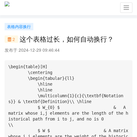
Toggl
navig
表格内容换行
这个表格过长，如何自动换行？
2
发布于 2024-12-29 09:46:44
\begin{table}[H] 

        \centering 

        \begin{tabular}{ll} 

            \hline 

            \hline 

            \multicolumn{1}{c}{\textbf{Notation
s}} & \textbf{Definition}\\ \hline 

            $ W_{0} $                      &   A 
matrix whose i,j elements are the length of the h
istorical path from i to j, and no is 0             
\\ 

            $ W $                      & A matrix 
whose i,j elements are the weight of the historic