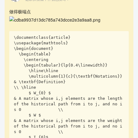
做得极端点
\documentclass{article}

\usepackage{mathtools}

\begin{document}

  \begin{table}

    \centering 

    \begin{tabular}{lp{0.4\linewidth}}

      \hline\hline

      \multicolumn{1}{c}{\textbf{Notations}} 
& \textbf{Definition}                                                                                      
\\ \hline

      $ W_{0} $                              
& A matrix whose i,j elements are the length 
of the historical path from i to j, and no i
s 0               \\

      $ W $                                  
& A matrix whose i,j elements are the weight 
of the historical path from i to j, and no i
s 0               \\

      $ I_{0}$                               