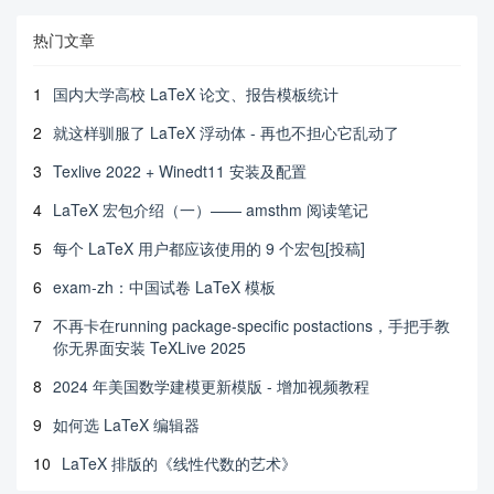
热门文章
1
国内大学高校 LaTeX 论文、报告模板统计
2
就这样驯服了 LaTeX 浮动体 - 再也不担心它乱动了
3
Texlive 2022 + Winedt11 安装及配置
4
LaTeX 宏包介绍（一）—— amsthm 阅读笔记
5
每个 LaTeX 用户都应该使用的 9 个宏包[投稿]
6
exam-zh：中国试卷 LaTeX 模板
7
不再卡在running package-specific postactions，手把手教
你无界面安装 TeXLive 2025
8
2024 年美国数学建模更新模版 - 增加视频教程
9
如何选 LaTeX 编辑器
10
LaTeX 排版的《线性代数的艺术》