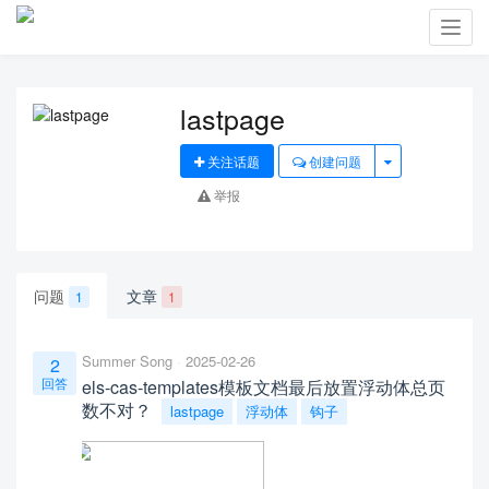
Toggl
navig
lastpage
关注话题
创建问题
举报
问题
文章
1
1
Summer Song
2025-02-26
2
回答
els-cas-templates模板文档最后放置浮动体总页
数不对？
lastpage
浮动体
钩子