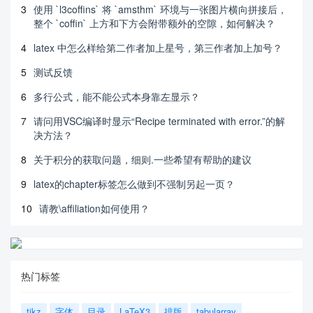
3
使用 `l3coffins` 将 `amsthm` 环境与一张图片横向拼接后，
整个 `coffin` 上方和下方会附带额外的空隙，如何解决？
4
latex 中怎么样给第二作者加上星号，第三作者加上加号？
5
测试反馈
6
多行公式，能不能公式本身靠左显示？
7
请问用VSC编译时显示“Recipe terminated with error.”的解
决方法？
8
关于积分的获取问题，细则.一些希望有帮助的建议
9
latex的chapter标签怎么做到不强制另起一页？
10
请教\affiliation如何使用？
热门标签
tikz
字体
目录
LaTeX3
排版
tabularray