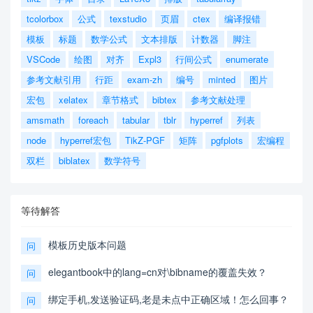
tcolorbox
公式
texstudio
页眉
ctex
编译报错
模板
标题
数学公式
文本排版
计数器
脚注
VSCode
绘图
对齐
Expl3
行间公式
enumerate
参考文献引用
行距
exam-zh
编号
minted
图片
宏包
xelatex
章节格式
bibtex
参考文献处理
amsmath
foreach
tabular
tblr
hyperref
列表
node
hyperref宏包
TikZ-PGF
矩阵
pgfplots
宏编程
双栏
biblatex
数学符号
等待解答
模板历史版本问题
问
elegantbook中的lang=cn对\bibname的覆盖失效？
问
绑定手机,发送验证码,老是未点中正确区域！怎么回事？
问