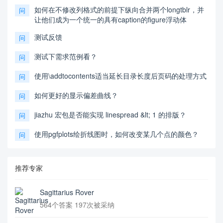
如何在不修改列格式的前提下纵向合并两个longtblr，并
问
让他们成为一个统一的具有caption的figure浮动体
测试反馈
问
测试下需求范例看？
问
使用\addtocontents适当延长目录长度后页码的处理方式
问
如何更好的显示偏差曲线？
问
jiazhu 宏包是否能实现 linespread &lt; 1 的排版？
问
使用pgfplots绘折线图时，如何改变某几个点的颜色？
问
推荐专家
Sagittarius Rover
564个答案 197次被采纳