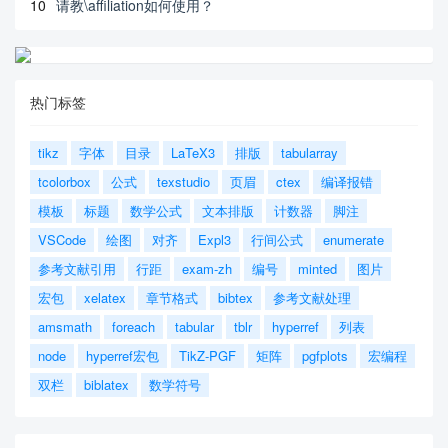
10
请教\affiliation如何使用？
热门标签
tikz
字体
目录
LaTeX3
排版
tabularray
tcolorbox
公式
texstudio
页眉
ctex
编译报错
模板
标题
数学公式
文本排版
计数器
脚注
VSCode
绘图
对齐
Expl3
行间公式
enumerate
参考文献引用
行距
exam-zh
编号
minted
图片
宏包
xelatex
章节格式
bibtex
参考文献处理
amsmath
foreach
tabular
tblr
hyperref
列表
node
hyperref宏包
TikZ-PGF
矩阵
pgfplots
宏编程
双栏
biblatex
数学符号