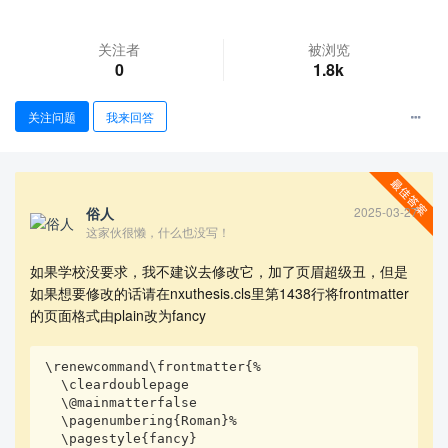
关注者
被浏览
0
1.8k
关注问题
我来回答
俗人
2025-03-27
查看更多
这家伙很懒，什么也没写！
如果学校没要求，我不建议去修改它，加了页眉超级丑，但是
如果想要修改的话请在nxuthesis.cls里第1438行将frontmatter
的页面格式由plain改为fancy
\renewcommand\frontmatter{%

  \cleardoublepage

  \@mainmatterfalse

  \pagenumbering{Roman}%

  \pagestyle{fancy}
