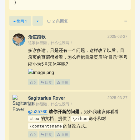
}
2
条回复
赞同
1
沧笙踏歌
2025-03-27
这家伙很懒，什么也没写！
多谢多谢，只是还有一个问题，这样改了以后，目
录页的页眉很难看，怎么样把目录页眉的“目录”字号
缩小为5号宋体字呢?
0
回复
举报
Sagittarius Rover
2025-03-27
这家伙很懒，什么也没写！
@u25760
请你开新的问题
，另外我建议你看看
的文档，提供了
命令和对
ctex
\zihao
的修改方式。
\contentsname
0
回复
举报