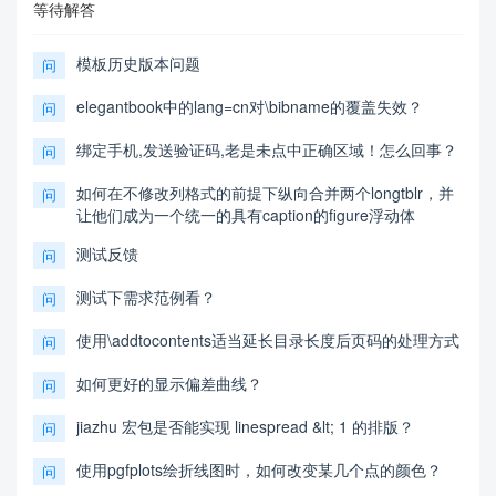
等待解答
模板历史版本问题
问
elegantbook中的lang=cn对\bibname的覆盖失效？
问
绑定手机,发送验证码,老是未点中正确区域！怎么回事？
问
如何在不修改列格式的前提下纵向合并两个longtblr，并
问
让他们成为一个统一的具有caption的figure浮动体
测试反馈
问
测试下需求范例看？
问
使用\addtocontents适当延长目录长度后页码的处理方式
问
如何更好的显示偏差曲线？
问
jiazhu 宏包是否能实现 linespread &lt; 1 的排版？
问
使用pgfplots绘折线图时，如何改变某几个点的颜色？
问