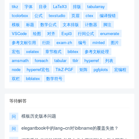
tikz
字体
目录
LaTeX3
排版
tabularray
tcolorbox
公式
texstudio
页眉
ctex
编译报错
模板
标题
数学公式
文本排版
计数器
脚注
VSCode
绘图
对齐
Expl3
行间公式
enumerate
参考文献引用
行距
exam-zh
编号
minted
图片
宏包
xelatex
章节格式
bibtex
参考文献处理
amsmath
foreach
tabular
tblr
hyperref
列表
node
hyperref宏包
TikZ-PGF
矩阵
pgfplots
宏编程
双栏
biblatex
数学符号
等待解答
模板历史版本问题
问
elegantbook中的lang=cn对\bibname的覆盖失效？
问