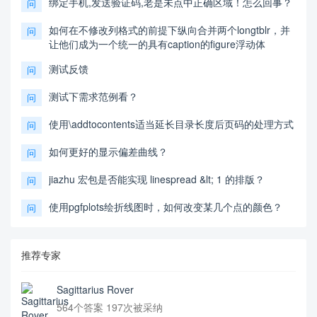
绑定手机,发送验证码,老是未点中正确区域！怎么回事？
问
如何在不修改列格式的前提下纵向合并两个longtblr，并
问
让他们成为一个统一的具有caption的figure浮动体
测试反馈
问
测试下需求范例看？
问
使用\addtocontents适当延长目录长度后页码的处理方式
问
如何更好的显示偏差曲线？
问
jiazhu 宏包是否能实现 linespread &lt; 1 的排版？
问
使用pgfplots绘折线图时，如何改变某几个点的颜色？
问
推荐专家
Sagittarius Rover
564个答案 197次被采纳