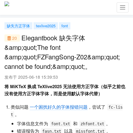
Toggl
navig
缺失方正字体
texlive2025
font
Elegantbook 缺失字体
20
&amp;quot;The font
&amp;quot;FZFangSong-Z02&amp;quot;
cannot be found;&amp;quot;。
发布于 2025-06-18 15:39:53
将 MiKTeX 换成 TeXlive2025 无法使用方正字体（似乎之前也
没有使用方正字体字体，而是使用默认字体代替）
类似问题
一个困扰好久的字体报错问题
，尝试了
fc-lis
。
t
字体信息文件为
和
。
font.txt
zhfont.txt
错误报告为
以及
。
fasn.txt
missfont.txt