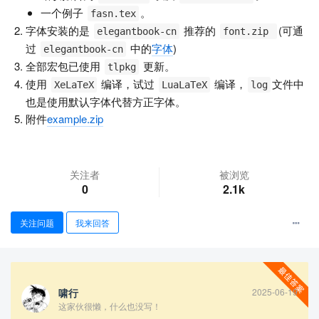
一个例子
。
fasn.tex
字体安装的是
推荐的
(可通
elegantbook-cn
font.zip
过
中的
字体
)
elegantbook-cn
全部宏包已使用
更新。
tlpkg
使用
编译，试过
编译，
文件中
XeLaTeX
LuaLaTeX
log
也是使用默认字体代替方正字体。
附件
example.zip
关注者
被浏览
0
2.1k
查看更多
关注问题
我来回答
啸行
2025-06-19
这家伙很懒，什么也没写！