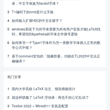
体，中文字体族为fandol字体？
3
T1编码下的cmd是什么字族
4
如何输入扩展H区的中文生僻字？
5
windows系统下为何字体需要为所有用户安装才能LaTeX找
到，希望找到kpathsea的字体文件搜寻逻辑
6
如何将另一个Type1字体作为另一类数学字体插入正常的数
学公式中呢？
7
基于comment宏包的「隐藏答案」功能在TL2025中无法正
确编译？
热门文章
1
国内大学高校 LaTeX 论文、报告模板统计
2
就这样驯服了 LaTeX 浮动体 - 再也不担心它乱动了
3
Texlive 2022 + Winedt11 安装及配置