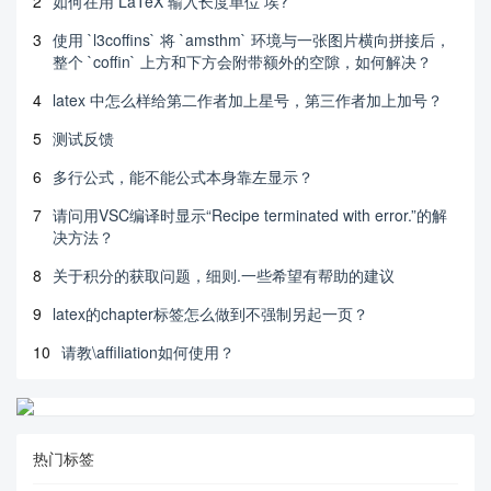
2
如何在用 LaTeX 输入长度单位 埃?
3
使用 `l3coffins` 将 `amsthm` 环境与一张图片横向拼接后，
整个 `coffin` 上方和下方会附带额外的空隙，如何解决？
4
latex 中怎么样给第二作者加上星号，第三作者加上加号？
5
测试反馈
6
多行公式，能不能公式本身靠左显示？
7
请问用VSC编译时显示“Recipe terminated with error.”的解
决方法？
8
关于积分的获取问题，细则.一些希望有帮助的建议
9
latex的chapter标签怎么做到不强制另起一页？
10
请教\affiliation如何使用？
热门标签