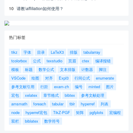
10
请教\affiliation如何使用？
热门标签
tikz
字体
目录
LaTeX3
排版
tabularray
tcolorbox
公式
texstudio
页眉
ctex
编译报错
模板
标题
数学公式
文本排版
计数器
脚注
VSCode
绘图
对齐
Expl3
行间公式
enumerate
参考文献引用
行距
exam-zh
编号
minted
图片
宏包
xelatex
章节格式
bibtex
参考文献处理
amsmath
foreach
tabular
tblr
hyperref
列表
node
hyperref宏包
TikZ-PGF
矩阵
pgfplots
宏编程
双栏
biblatex
数学符号