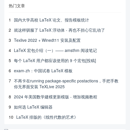
热门文章
1
国内大学高校 LaTeX 论文、报告模板统计
2
就这样驯服了 LaTeX 浮动体 - 再也不担心它乱动了
3
Texlive 2022 + Winedt11 安装及配置
4
LaTeX 宏包介绍（一）—— amsthm 阅读笔记
5
每个 LaTeX 用户都应该使用的 9 个宏包[投稿]
6
exam-zh：中国试卷 LaTeX 模板
7
不再卡在running package-specific postactions，手把手教
你无界面安装 TeXLive 2025
8
2024 年美国数学建模更新模版 - 增加视频教程
9
如何选 LaTeX 编辑器
10
LaTeX 排版的《线性代数的艺术》