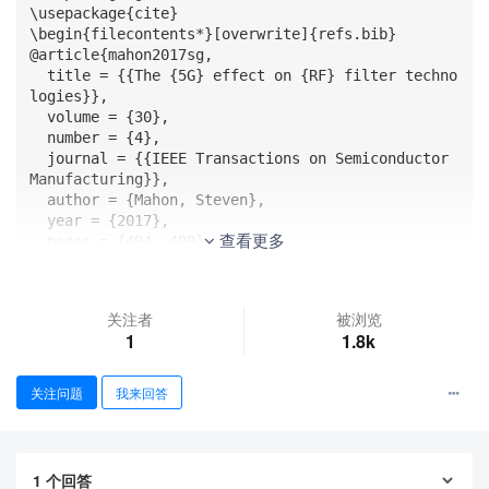
\usepackage{cite}

\begin{filecontents*}[overwrite]{refs.bib}

@article{mahon2017sg,

  title = {{The {5G} effect on {RF} filter techno
logies}},

  volume = {30},

  number = {4},

  journal = {{IEEE Transactions on Semiconductor 
Manufacturing}},

  author = {Mahon, Steven},

  year = {2017},

查看更多
  pages = {494--499},

  doi={10.1109/TSM.2017.2757879},

}

@article{lee2018spectrum,

关注者
被浏览
  title = {{Spectrum for {5G}: {Global} status, c
1
1.8k
hallenges, and enabling technologies}},

  volume = {56},

  number = {3},

关注问题
我来回答
  journal = {{IEEE Communications Magazine}},

  author = {Lee, Juho and Tejedor, Erika and Rant
a-aho, Karri and Wang, Hu and Lee, Kyung-Tak and 
Semaan, Eliane and Mohyeldin, Eman and Song, Juye
1
个回答