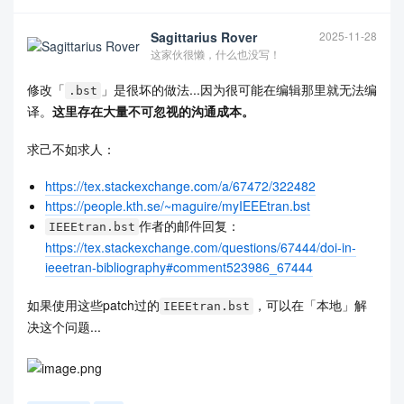
on and Bergljung, Christian and Jung, Sangyeob},

  year = {2018},

  pages = {12--18},

Sagittarius Rover
2025-11-28
  doi={10.1109/MCOM.2018.1700818},

这家伙很懒，什么也没写！
}

\end{filecontents*}

修改「
」是很坏的做法...因为很可能在编辑那里就无法编
.bst
\bibliographystyle{IEEEtran}

译。
这里存在大量不可忽视的沟通成本。
\begin{document}

求己不如求人：
Hello world\cite{mahon2017sg} ahahahha\cite{lee20
18spectrum} ahaha!

https://tex.stackexchange.com/a/67472/322482
https://people.kth.se/~maguire/myIEEEtran.bst
\bibliography{refs}

作者的邮件回复：
IEEEtran.bst
\end{document}
https://tex.stackexchange.com/questions/67444/doi-in-
ieeetran-bibliography#comment523986_67444
这将得到：
如果使用这些patch过的
，可以在「本地」解
IEEEtran.bst
决这个问题...
但现在编辑要求
在参考文献列表中增加「DOI」的字段信息
，在
当前的模板和
的框架下，满足编辑这一需求的
最佳实践
.bib