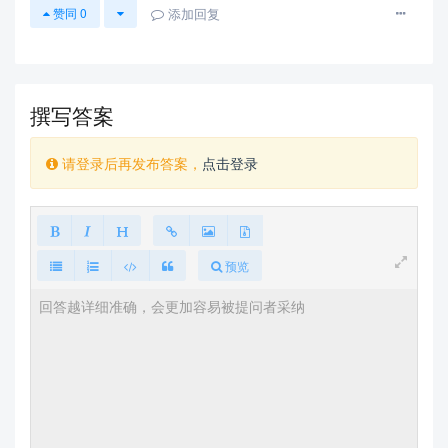
添加回复
赞同
0
是什么？
Edit
撰写答案
需要指出的是，在上述链接里使用的模板根本没有考虑「DOI」
的问题，但是编辑却要你考虑。
请登录后再发布答案，
点击登录
这本身就是个非常不合理的要求！！！
不是（不能、也不应该）让所有的投稿
者都是「bibtex」砖家（至少我不是）
预览