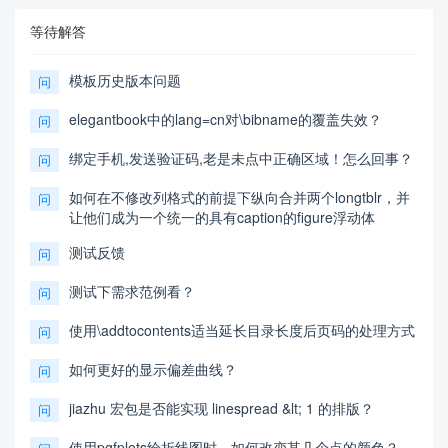
等待解答
模板历史版本问题
问
elegantbook中的lang=cn对\bibname的覆盖失效？
问
绑定手机,发送验证码,老是未点中正确区域！怎么回事？
问
如何在不修改列格式的前提下纵向合并两个longtblr，并
问
让他们成为一个统一的具有caption的figure浮动体
测试反馈
问
测试下需求范例看？
问
使用\addtocontents适当延长目录长度后页码的处理方式
问
如何更好的显示偏差曲线？
问
jiazhu 宏包是否能实现 linespread &lt; 1 的排版？
问
使用pgfplots绘折线图时，如何改变某几个点的颜色？