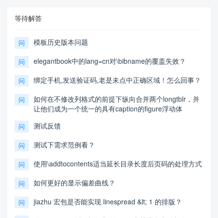
等待解答
模板历史版本问题
问
elegantbook中的lang=cn对\bibname的覆盖失效？
问
绑定手机,发送验证码,老是未点中正确区域！怎么回事？
问
如何在不修改列格式的前提下纵向合并两个longtblr，并
问
让他们成为一个统一的具有caption的figure浮动体
测试反馈
问
测试下需求范例看？
问
使用\addtocontents适当延长目录长度后页码的处理方式
问
如何更好的显示偏差曲线？
问
jiazhu 宏包是否能实现 linespread &lt; 1 的排版？
问