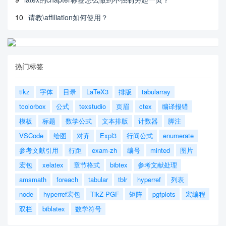
10
请教\affiliation如何使用？
热门标签
tikz
字体
目录
LaTeX3
排版
tabularray
tcolorbox
公式
texstudio
页眉
ctex
编译报错
模板
标题
数学公式
文本排版
计数器
脚注
VSCode
绘图
对齐
Expl3
行间公式
enumerate
参考文献引用
行距
exam-zh
编号
minted
图片
宏包
xelatex
章节格式
bibtex
参考文献处理
amsmath
foreach
tabular
tblr
hyperref
列表
node
hyperref宏包
TikZ-PGF
矩阵
pgfplots
宏编程
双栏
biblatex
数学符号