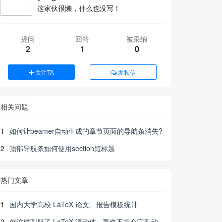
这家伙很懒，什么也没写！
提问
回答
被采纳
2
1
0
关注TA
发私信
相关问题
1
如何让beamer自动生成的章节页面的导航条消失?
2
顶部导航条如何使用section短标题
热门文章
1
国内大学高校 LaTeX 论文、报告模板统计
2
就这样驯服了 LaTeX 浮动体 - 再也不担心它乱动