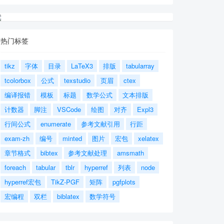
热门标签
tikz
字体
目录
LaTeX3
排版
tabularray
tcolorbox
公式
texstudio
页眉
ctex
编译报错
模板
标题
数学公式
文本排版
计数器
脚注
VSCode
绘图
对齐
Expl3
行间公式
enumerate
参考文献引用
行距
exam-zh
编号
minted
图片
宏包
xelatex
章节格式
bibtex
参考文献处理
amsmath
foreach
tabular
tblr
hyperref
列表
node
hyperref宏包
TikZ-PGF
矩阵
pgfplots
宏编程
双栏
biblatex
数学符号