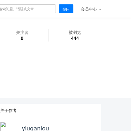
会员
中心
提问
关注者
被浏览
0
444
关于作者
yluganlou