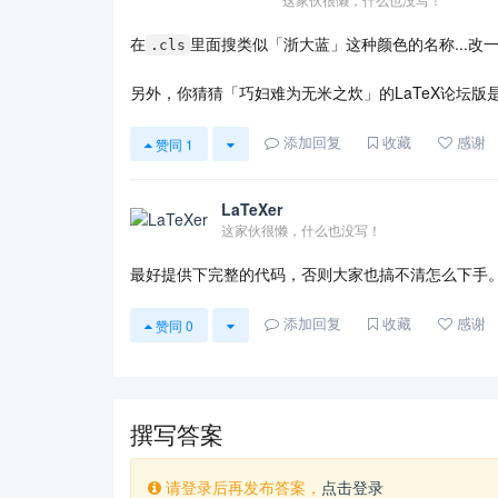
在
里面搜类似「浙大蓝」这种颜色的名称...改一下
.cls
另外，你猜猜「巧妇难为无米之炊」的LaTeX论坛版是什
添加回复
收藏
感谢
赞同
1
LaTeXer
这家伙很懒，什么也没写！
最好提供下完整的代码，否则大家也搞不清怎么下手
添加回复
收藏
感谢
赞同
0
撰写答案
请登录后再发布答案，
点击登录