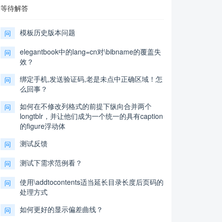
等待解答
模板历史版本问题
问
elegantbook中的lang=cn对\bibname的覆盖失
问
效？
绑定手机,发送验证码,老是未点中正确区域！怎
问
么回事？
如何在不修改列格式的前提下纵向合并两个
问
longtblr，并让他们成为一个统一的具有caption
的figure浮动体
测试反馈
问
测试下需求范例看？
问
使用\addtocontents适当延长目录长度后页码的
问
处理方式
如何更好的显示偏差曲线？
问