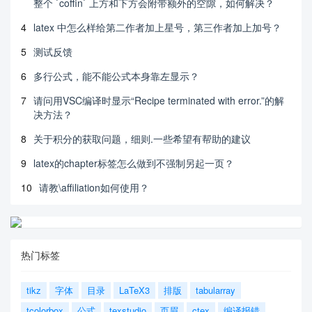
整个 `coffin` 上方和下方会附带额外的空隙，如何解决？
4
latex 中怎么样给第二作者加上星号，第三作者加上加号？
5
测试反馈
6
多行公式，能不能公式本身靠左显示？
7
请问用VSC编译时显示“Recipe terminated with error.”的解
决方法？
8
关于积分的获取问题，细则.一些希望有帮助的建议
9
latex的chapter标签怎么做到不强制另起一页？
10
请教\affiliation如何使用？
热门标签
tikz
字体
目录
LaTeX3
排版
tabularray
tcolorbox
公式
texstudio
页眉
ctex
编译报错