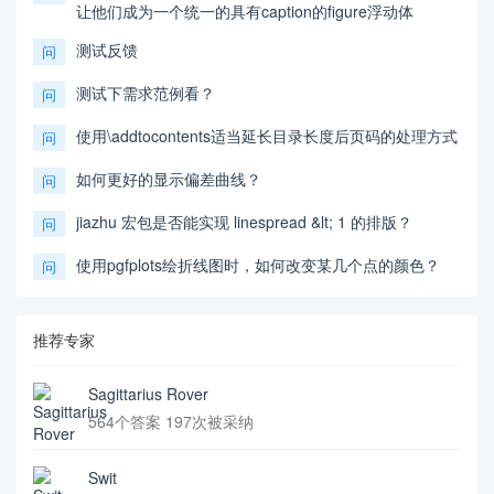
让他们成为一个统一的具有caption的figure浮动体
测试反馈
问
测试下需求范例看？
问
使用\addtocontents适当延长目录长度后页码的处理方式
问
如何更好的显示偏差曲线？
问
jiazhu 宏包是否能实现 linespread &lt; 1 的排版？
问
使用pgfplots绘折线图时，如何改变某几个点的颜色？
问
推荐专家
Sagittarius Rover
564个答案 197次被采纳
Swit