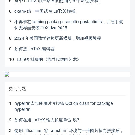
5
每个 LaTeX 用户都应该使用的 9 个宏包[投稿]
6
exam-zh：中国试卷 LaTeX 模板
7
不再卡在running package-specific postactions，手把手教
你无界面安装 TeXLive 2025
8
2024 年美国数学建模更新模版 - 增加视频教程
9
如何选 LaTeX 编辑器
10
LaTeX 排版的《线性代数的艺术》
热门问题
1
hyperref宏包使用时候报错 Option clash for package
hyperref.
2
如何在用 LaTeX 输入长度单位 埃?
3
使用 `l3coffins` 将 `amsthm` 环境与一张图片横向拼接后，