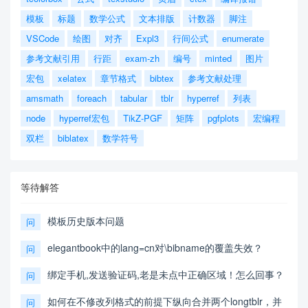
模板
标题
数学公式
文本排版
计数器
脚注
VSCode
绘图
对齐
Expl3
行间公式
enumerate
参考文献引用
行距
exam-zh
编号
minted
图片
宏包
xelatex
章节格式
bibtex
参考文献处理
amsmath
foreach
tabular
tblr
hyperref
列表
node
hyperref宏包
TikZ-PGF
矩阵
pgfplots
宏编程
双栏
biblatex
数学符号
等待解答
模板历史版本问题
问
elegantbook中的lang=cn对\bibname的覆盖失效？
问
绑定手机,发送验证码,老是未点中正确区域！怎么回事？
问
如何在不修改列格式的前提下纵向合并两个longtblr，并
问