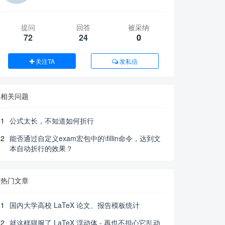
提问
回答
被采纳
72
24
0
关注TA
发私信
相关问题
1
公式太长，不知道如何折行
2
能否通过自定义exam宏包中的\fillin命令，达到文
本自动折行的效果？
热门文章
1
国内大学高校 LaTeX 论文、报告模板统计
2
就这样驯服了 LaTeX 浮动体 - 再也不担心它乱动