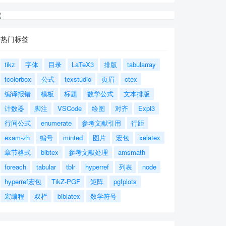
热门标签
tikz
字体
目录
LaTeX3
排版
tabularray
tcolorbox
公式
texstudio
页眉
ctex
编译报错
模板
标题
数学公式
文本排版
计数器
脚注
VSCode
绘图
对齐
Expl3
行间公式
enumerate
参考文献引用
行距
exam-zh
编号
minted
图片
宏包
xelatex
章节格式
bibtex
参考文献处理
amsmath
foreach
tabular
tblr
hyperref
列表
node
hyperref宏包
TikZ-PGF
矩阵
pgfplots
宏编程
双栏
biblatex
数学符号