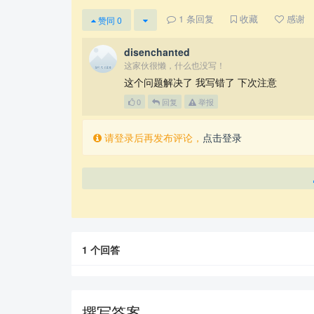
1
条回复
收藏
感谢
赞同
0
disenchanted
这家伙很懒，什么也没写！
这个问题解决了 我写错了 下次注意
0
回复
举报
请登录后再发布评论，
点击登录
1
个回答
撰写答案