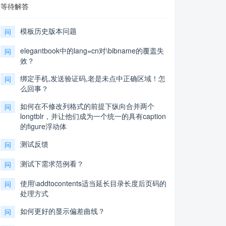
等待解答
模板历史版本问题
问
elegantbook中的lang=cn对\bibname的覆盖失
问
效？
绑定手机,发送验证码,老是未点中正确区域！怎
问
么回事？
如何在不修改列格式的前提下纵向合并两个
问
longtblr，并让他们成为一个统一的具有caption
的figure浮动体
测试反馈
问
测试下需求范例看？
问
使用\addtocontents适当延长目录长度后页码的
问
处理方式
如何更好的显示偏差曲线？
问