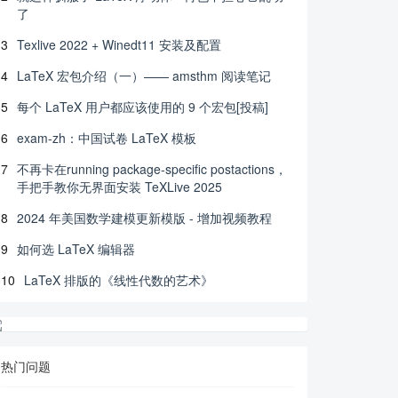
了
3
Texlive 2022 + Winedt11 安装及配置
4
LaTeX 宏包介绍（一）—— amsthm 阅读笔记
5
每个 LaTeX 用户都应该使用的 9 个宏包[投稿]
6
exam-zh：中国试卷 LaTeX 模板
7
不再卡在running package-specific postactions，
手把手教你无界面安装 TeXLive 2025
8
2024 年美国数学建模更新模版 - 增加视频教程
9
如何选 LaTeX 编辑器
10
LaTeX 排版的《线性代数的艺术》
热门问题