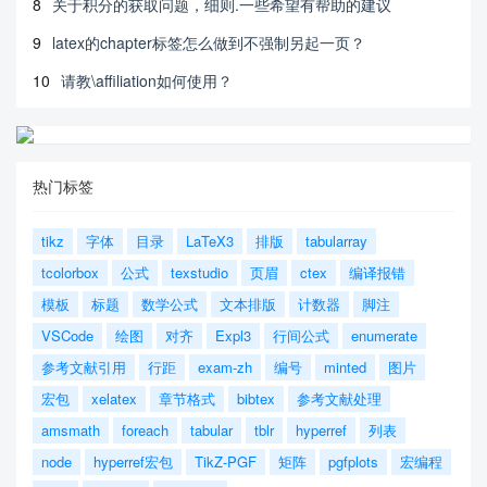
8
关于积分的获取问题，细则.一些希望有帮助的建议
9
latex的chapter标签怎么做到不强制另起一页？
10
请教\affiliation如何使用？
热门标签
tikz
字体
目录
LaTeX3
排版
tabularray
tcolorbox
公式
texstudio
页眉
ctex
编译报错
模板
标题
数学公式
文本排版
计数器
脚注
VSCode
绘图
对齐
Expl3
行间公式
enumerate
参考文献引用
行距
exam-zh
编号
minted
图片
宏包
xelatex
章节格式
bibtex
参考文献处理
amsmath
foreach
tabular
tblr
hyperref
列表
node
hyperref宏包
TikZ-PGF
矩阵
pgfplots
宏编程