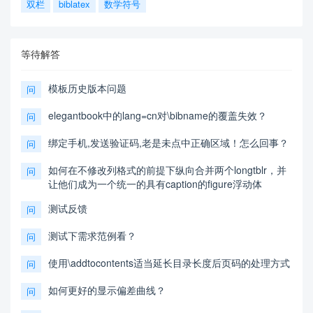
双栏
biblatex
数学符号
等待解答
模板历史版本问题
问
elegantbook中的lang=cn对\bibname的覆盖失效？
问
绑定手机,发送验证码,老是未点中正确区域！怎么回事？
问
如何在不修改列格式的前提下纵向合并两个longtblr，并
问
让他们成为一个统一的具有caption的figure浮动体
测试反馈
问
测试下需求范例看？
问
使用\addtocontents适当延长目录长度后页码的处理方式
问
如何更好的显示偏差曲线？
问