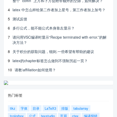
整个 `coffin` 上方和下方会附带额外的空隙，如何解决？
4
latex 中怎么样给第二作者加上星号，第三作者加上加号？
5
测试反馈
6
多行公式，能不能公式本身靠左显示？
7
请问用VSC编译时显示“Recipe terminated with error.”的解
决方法？
8
关于积分的获取问题，细则.一些希望有帮助的建议
9
latex的chapter标签怎么做到不强制另起一页？
10
请教\affiliation如何使用？
热门标签
tikz
字体
目录
LaTeX3
排版
tabularray
tcolorbox
公式
texstudio
页眉
ctex
编译报错