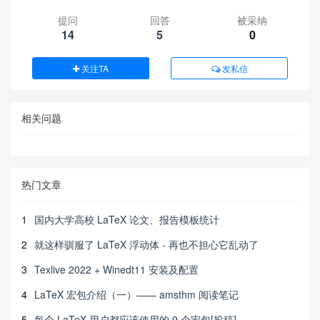
提问
回答
被采纳
14
5
0
关注TA
发私信
相关问题
热门文章
1
国内大学高校 LaTeX 论文、报告模板统计
2
就这样驯服了 LaTeX 浮动体 - 再也不担心它乱动了
3
Texlive 2022 + Winedt11 安装及配置
4
LaTeX 宏包介绍（一）—— amsthm 阅读笔记
5
每个 LaTeX 用户都应该使用的 9 个宏包[投稿]