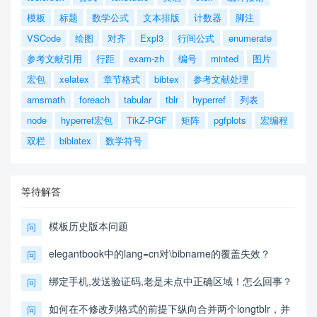
模板
标题
数学公式
文本排版
计数器
脚注
VSCode
绘图
对齐
Expl3
行间公式
enumerate
参考文献引用
行距
exam-zh
编号
minted
图片
宏包
xelatex
章节格式
bibtex
参考文献处理
amsmath
foreach
tabular
tblr
hyperref
列表
node
hyperref宏包
TikZ-PGF
矩阵
pgfplots
宏编程
双栏
biblatex
数学符号
等待解答
模板历史版本问题
问
elegantbook中的lang=cn对\bibname的覆盖失效？
问
绑定手机,发送验证码,老是未点中正确区域！怎么回事？
问
如何在不修改列格式的前提下纵向合并两个longtblr，并
问