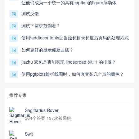
让他们成为一个统一的具有caption的figure浮动体
测试反馈
问
测试下需求范例看？
问
使用\addtocontents适当延长目录长度后页码的处理方式
问
如何更好的显示偏差曲线？
问
jiazhu 宏包是否能实现 linespread &lt; 1 的排版？
问
使用pgfplots绘折线图时，如何改变某几个点的颜色？
问
推荐专家
Sagittarius Rover
564个答案 197次被采纳
Swit