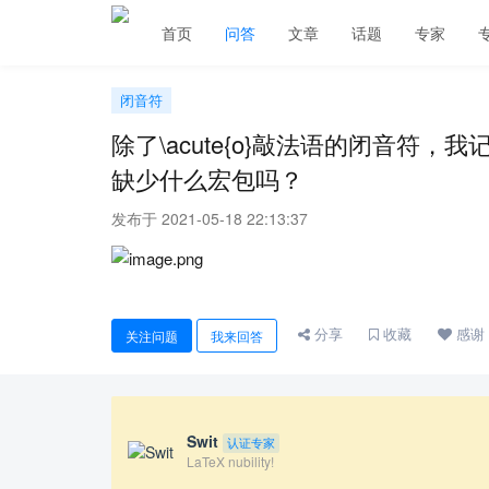
首页
问答
文章
话题
专家
闭音符
除了\acute{o}敲法语的闭音符，
缺少什么宏包吗？
发布于 2021-05-18 22:13:37
分享
收藏
感谢
关注问题
我来回答
Swit
认证专家
LaTeX nubility!