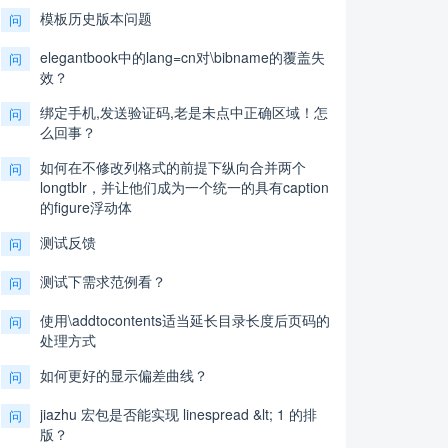
模板历史版本问题
问
elegantbook中的lang=cn对\bibname的覆盖失
问
效？
绑定手机,发送验证码,老是未点中正确区域！怎
问
么回事？
如何在不修改列格式的前提下纵向合并两个
问
longtblr，并让他们成为一个统一的具有caption
的figure浮动体
测试反馈
问
测试下需求范例看？
问
使用\addtocontents适当延长目录长度后页码的
问
处理方式
如何更好的显示偏差曲线？
问
jiazhu 宏包是否能实现 linespread &lt; 1 的排
问
版？