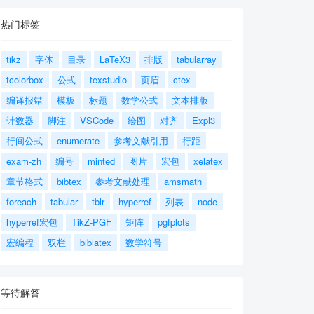
热门标签
tikz
字体
目录
LaTeX3
排版
tabularray
tcolorbox
公式
texstudio
页眉
ctex
编译报错
模板
标题
数学公式
文本排版
计数器
脚注
VSCode
绘图
对齐
Expl3
行间公式
enumerate
参考文献引用
行距
exam-zh
编号
minted
图片
宏包
xelatex
章节格式
bibtex
参考文献处理
amsmath
foreach
tabular
tblr
hyperref
列表
node
hyperref宏包
TikZ-PGF
矩阵
pgfplots
宏编程
双栏
biblatex
数学符号
等待解答