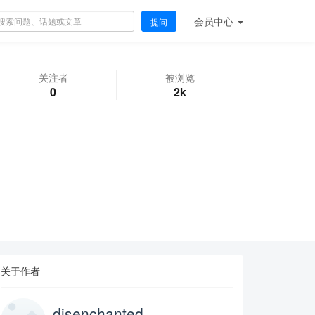
会员
中心
提问
关注者
被浏览
0
2k
关于作者
disenchanted