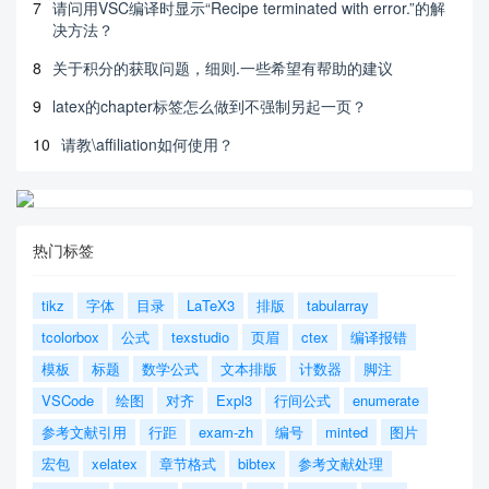
7
请问用VSC编译时显示“Recipe terminated with error.”的解
决方法？
8
关于积分的获取问题，细则.一些希望有帮助的建议
9
latex的chapter标签怎么做到不强制另起一页？
10
请教\affiliation如何使用？
热门标签
tikz
字体
目录
LaTeX3
排版
tabularray
tcolorbox
公式
texstudio
页眉
ctex
编译报错
模板
标题
数学公式
文本排版
计数器
脚注
VSCode
绘图
对齐
Expl3
行间公式
enumerate
参考文献引用
行距
exam-zh
编号
minted
图片
宏包
xelatex
章节格式
bibtex
参考文献处理