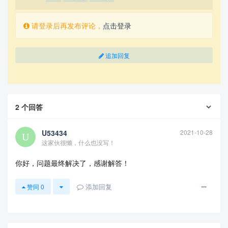
请登录后再发布评论，
点击登录
另外
考虑到用户名含有中文
的问题，本人的应对方法是：
使用管理员身份进入cmd，为用户目录建立软链接，并修改注
追加回复
册表
，具体操作方法参考来自（
https://antrn.blog.csdn.net/articl
e/details/102836028
）
ps：本人
尝试过修改环境变量TEMP和TMP的方式
来应对用户
名问题，但
安装时都会遇到上文中的报错
，希望有专业人士能
够指出报错中可能存在的问题，或者如何正确解决中文用户名
2
个回答
的安装问题，或者如何完全排查ctex与texlive的兼容性问题
U53434
2021-10-28
这家伙很懒，什么也没写！
你好，问题最终解决了，感谢解答！
添加回复
赞同
0