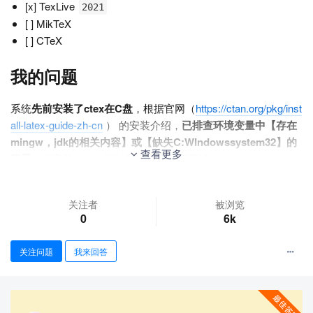
[x] TexLive
2021
[ ] MikTeX
[ ] CTeX
我的问题
系统
先前安装了ctex在C盘
，根据官网（
https://ctan.org/pkg/inst
all-latex-guide-zh-cn
） 的安装介绍，
已排查环境变量中【存在
mingw，jdk的相关内容】或【缺失C:WIndowssystem32】的
查看更多
问题
，但安装texlive2021时会出现如下报错
关注者
被浏览
（...省略正常安装代码）
0
6k
Installing [0092/4151, time/total: 03:01/02:18:44]: alkalami [125k]
Installing [0093/4151, time/total: 03:03/02:20:03]: allrunes [8078
关注问题
我来回答
k]
tar: Cannot open C:UsersSONGSH~1LOCALS~1TempaSp7tkK
DBEqgXEYiSL2c/allrunes.r42221.tar: Permission denied
TLUtils::untar: F:tlpkginstallertar.exe xmf C:UsersSONGSH~1L