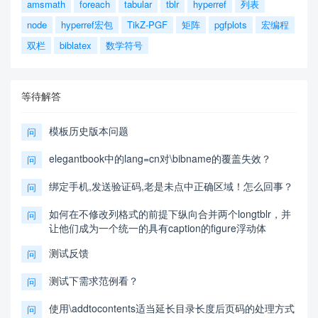
amsmath
foreach
tabular
tblr
hyperref
列表
node
hyperref宏包
TikZ-PGF
矩阵
pgfplots
宏编程
双栏
biblatex
数学符号
等待解答
模板历史版本问题
问
elegantbook中的lang=cn对\bibname的覆盖失效？
问
绑定手机,发送验证码,老是未点中正确区域！怎么回事？
问
如何在不修改列格式的前提下纵向合并两个longtblr，并
问
让他们成为一个统一的具有caption的figure浮动体
测试反馈
问
测试下需求范例看？
问
使用\addtocontents适当延长目录长度后页码的处理方式
问