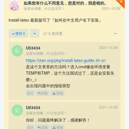
如果您有什么不同意见，您是对的，我是错的。
OCALS~1TempaSp7tkKDBEqgXEYiSL2c/allrunes.r42221.tar fa
这家伙很懒，什么也没写！
2021-10-28
iled (in D:/texlive/2021/texmf-dist)
TLPDB::_install_data: untar failed for F:/archive/allrunes.r42221.t
install-latex 最新版写了『如何在中文用户名下安装』
ar.xz
TLUtils::install_packages: Failed to install allrunes
2
条回复
赞同
0
Installation failed.
Rerunning the installer will try to restart the installation.
U53434
2021-10-28
Or you can restart by running the installer with:
这家伙很懒，什么也没写！
install-tl-windows.bat --profile installation.profile [YOUR-EXTRA-
https://ctan.org/pkg/install-latex-guide-zh-cn
ARGS]
是这个文章里的方法吗？进入cmd修改环境变量
or
TEMP和TMP，这个方法我试过了，还是会安装失
败>_<
install-tl-advanced.bat --profile installation.profile [YOUR-EXTRA
会出现问题中的报错类型
-ARGS]
F:install-tl: Writing log in current directory: C:/WINDOWS/syste
0
回复
举报
m32/install-tl.log
Wide character in print at F:install-tl line 2486, <STDIN> line 6.
U53434
2021-10-28
这家伙很懒，什么也没写！
Wide character in print at F:install-tl line 2486, <STDIN> line 6.
你好，问题最终解决了，感谢解答！
Wide character in print at F:install-tl line 2486, <STDIN> line 6.
0
回复
举报
Wide character in print at F:install-tl line 2486, <STDIN> line 6.