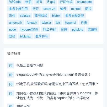
VSCode
绘图
对齐
Expl3
行间公式
enumerate
参考文献引用
行距
exam-zh
编号
minted
图片
宏包
xelatex
章节格式
bibtex
参考文献处理
amsmath
foreach
tabular
tblr
hyperref
列表
node
hyperref宏包
TikZ-PGF
矩阵
pgfplots
宏编程
双栏
biblatex
数学符号
等待解答
模板历史版本问题
问
elegantbook中的lang=cn对\bibname的覆盖失效？
问
绑定手机,发送验证码,老是未点中正确区域！怎么回事？
问
如何在不修改列格式的前提下纵向合并两个longtblr，并
问
让他们成为一个统一的具有caption的figure浮动体
测试反馈
问