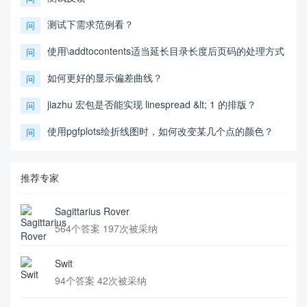
测试下需求范例看？
问
使用\addtocontents适当延长目录长度后页码的处理方式
问
如何更好的显示偏差曲线？
问
jiazhu 宏包是否能实现 linespread &lt; 1 的排版？
问
使用pgfplots绘折线图时，如何改变某几个点的颜色？
问
推荐专家
Sagittarius Rover
564个答案 197次被采纳
Swit
94个答案 42次被采纳