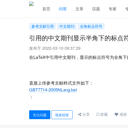
首页
问答
文章
话题
专家
参考文献引用
中文期刊
全角标点符号
引用的中文期刊显示半角下的标点
发布于 2022-03-10 09:37:29
在LaTeX中引用中文期刊，显示的标点符号为全角
直接上传参考文献样式文件如下：
GBT7714-2005NLang.bst
：
分享
收藏
感谢
关注问题
我来回答