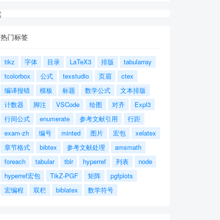
热门标签
tikz
字体
目录
LaTeX3
排版
tabularray
tcolorbox
公式
texstudio
页眉
ctex
编译报错
模板
标题
数学公式
文本排版
计数器
脚注
VSCode
绘图
对齐
Expl3
行间公式
enumerate
参考文献引用
行距
exam-zh
编号
minted
图片
宏包
xelatex
章节格式
bibtex
参考文献处理
amsmath
foreach
tabular
tblr
hyperref
列表
node
hyperref宏包
TikZ-PGF
矩阵
pgfplots
宏编程
双栏
biblatex
数学符号