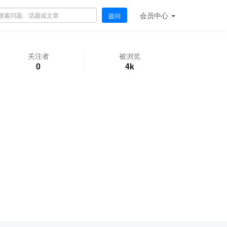
会员
中心
提问
关注者
被浏览
0
4k