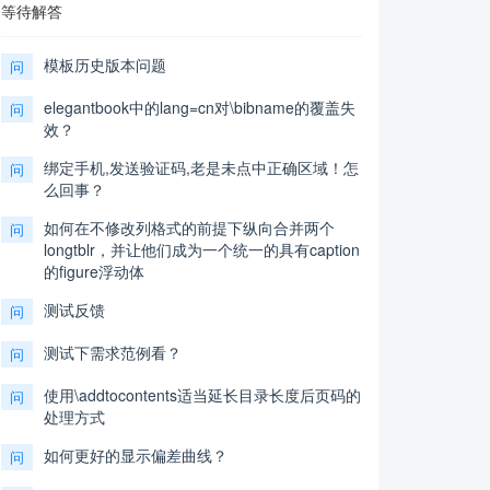
等待解答
模板历史版本问题
问
elegantbook中的lang=cn对\bibname的覆盖失
问
效？
绑定手机,发送验证码,老是未点中正确区域！怎
问
么回事？
如何在不修改列格式的前提下纵向合并两个
问
longtblr，并让他们成为一个统一的具有caption
的figure浮动体
测试反馈
问
测试下需求范例看？
问
使用\addtocontents适当延长目录长度后页码的
问
处理方式
如何更好的显示偏差曲线？
问