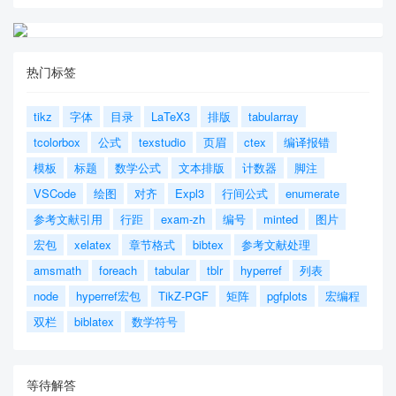
热门标签
tikz
字体
目录
LaTeX3
排版
tabularray
tcolorbox
公式
texstudio
页眉
ctex
编译报错
模板
标题
数学公式
文本排版
计数器
脚注
VSCode
绘图
对齐
Expl3
行间公式
enumerate
参考文献引用
行距
exam-zh
编号
minted
图片
宏包
xelatex
章节格式
bibtex
参考文献处理
amsmath
foreach
tabular
tblr
hyperref
列表
node
hyperref宏包
TikZ-PGF
矩阵
pgfplots
宏编程
双栏
biblatex
数学符号
等待解答