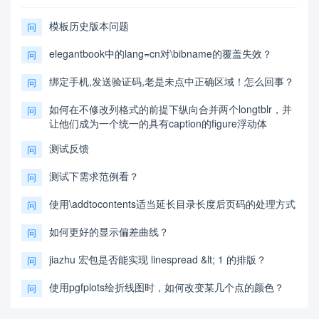
模板历史版本问题
问
elegantbook中的lang=cn对\bibname的覆盖失效？
问
绑定手机,发送验证码,老是未点中正确区域！怎么回事？
问
如何在不修改列格式的前提下纵向合并两个longtblr，并
问
让他们成为一个统一的具有caption的figure浮动体
测试反馈
问
测试下需求范例看？
问
使用\addtocontents适当延长目录长度后页码的处理方式
问
如何更好的显示偏差曲线？
问
jiazhu 宏包是否能实现 linespread &lt; 1 的排版？
问
使用pgfplots绘折线图时，如何改变某几个点的颜色？
问