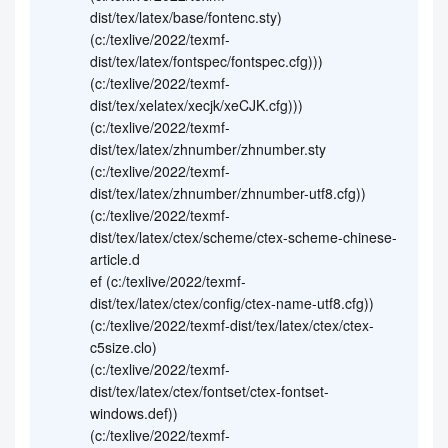
dist/tex/latex/base/fontenc.sty)
(c:/texlive/2022/texmf-
dist/tex/latex/fontspec/fontspec.cfg)))
(c:/texlive/2022/texmf-
dist/tex/xelatex/xecjk/xeCJK.cfg)))
(c:/texlive/2022/texmf-
dist/tex/latex/zhnumber/zhnumber.sty
(c:/texlive/2022/texmf-
dist/tex/latex/zhnumber/zhnumber-utf8.cfg))
(c:/texlive/2022/texmf-
dist/tex/latex/ctex/scheme/ctex-scheme-chinese-
article.d
ef (c:/texlive/2022/texmf-
dist/tex/latex/ctex/config/ctex-name-utf8.cfg))
(c:/texlive/2022/texmf-dist/tex/latex/ctex/ctex-
c5size.clo)
(c:/texlive/2022/texmf-
dist/tex/latex/ctex/fontset/ctex-fontset-
windows.def))
(c:/texlive/2022/texmf-