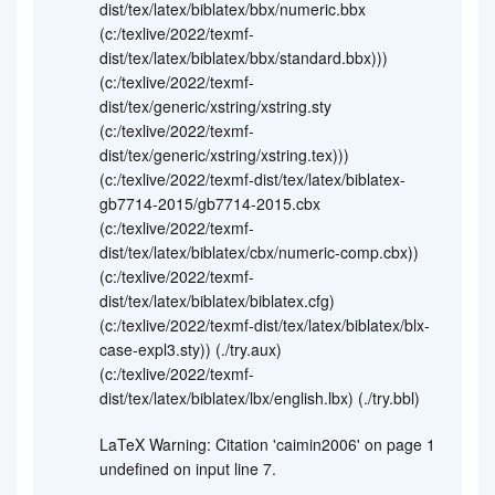
dist/tex/latex/biblatex/bbx/numeric.bbx
(c:/texlive/2022/texmf-
dist/tex/latex/biblatex/bbx/standard.bbx)))
(c:/texlive/2022/texmf-
dist/tex/generic/xstring/xstring.sty
(c:/texlive/2022/texmf-
dist/tex/generic/xstring/xstring.tex)))
(c:/texlive/2022/texmf-dist/tex/latex/biblatex-
gb7714-2015/gb7714-2015.cbx
(c:/texlive/2022/texmf-
dist/tex/latex/biblatex/cbx/numeric-comp.cbx))
(c:/texlive/2022/texmf-
dist/tex/latex/biblatex/biblatex.cfg)
(c:/texlive/2022/texmf-dist/tex/latex/biblatex/blx-
case-expl3.sty)) (./try.aux)
(c:/texlive/2022/texmf-
dist/tex/latex/biblatex/lbx/english.lbx) (./try.bbl)
LaTeX Warning: Citation 'caimin2006' on page 1
undefined on input line 7.