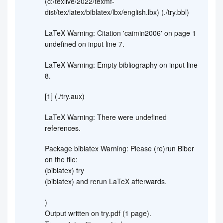
(c:/texlive/2022/texmf-
dist/tex/latex/biblatex/lbx/english.lbx) (./try.bbl)
LaTeX Warning: Citation 'caimin2006' on page 1
undefined on input line 7.
LaTeX Warning: Empty bibliography on input line
8.
[1] (./try.aux)
LaTeX Warning: There were undefined
references.
Package biblatex Warning: Please (re)run Biber
on the file:
(biblatex) try
(biblatex) and rerun LaTeX afterwards.
)
Output written on try.pdf (1 page).