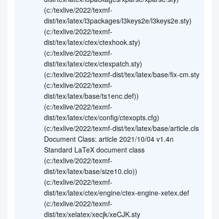
(c:/texlive/2022/texmf-
dist/tex/latex/l3packages/l3keys2e/l3keys2e.sty)
(c:/texlive/2022/texmf-
dist/tex/latex/ctex/ctexhook.sty)
(c:/texlive/2022/texmf-
dist/tex/latex/ctex/ctexpatch.sty)
(c:/texlive/2022/texmf-dist/tex/latex/base/fix-cm.sty
(c:/texlive/2022/texmf-
dist/tex/latex/base/ts1enc.def))
(c:/texlive/2022/texmf-
dist/tex/latex/ctex/config/ctexopts.cfg)
(c:/texlive/2022/texmf-dist/tex/latex/base/article.cls
Document Class: article 2021/10/04 v1.4n
Standard LaTeX document class
(c:/texlive/2022/texmf-
dist/tex/latex/base/size10.clo))
(c:/texlive/2022/texmf-
dist/tex/latex/ctex/engine/ctex-engine-xetex.def
(c:/texlive/2022/texmf-
dist/tex/xelatex/xecjk/xeCJK.sty