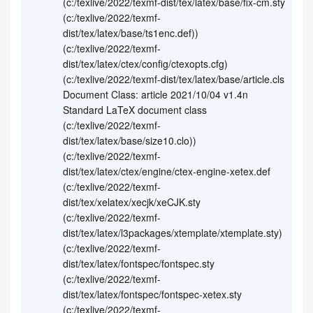
(c:/texlive/2022/texmf-dist/tex/latex/base/fix-cm.sty
(c:/texlive/2022/texmf-
dist/tex/latex/base/ts1enc.def))
(c:/texlive/2022/texmf-
dist/tex/latex/ctex/config/ctexopts.cfg)
(c:/texlive/2022/texmf-dist/tex/latex/base/article.cls
Document Class: article 2021/10/04 v1.4n
Standard LaTeX document class
(c:/texlive/2022/texmf-
dist/tex/latex/base/size10.clo))
(c:/texlive/2022/texmf-
dist/tex/latex/ctex/engine/ctex-engine-xetex.def
(c:/texlive/2022/texmf-
dist/tex/xelatex/xecjk/xeCJK.sty
(c:/texlive/2022/texmf-
dist/tex/latex/l3packages/xtemplate/xtemplate.sty)
(c:/texlive/2022/texmf-
dist/tex/latex/fontspec/fontspec.sty
(c:/texlive/2022/texmf-
dist/tex/latex/fontspec/fontspec-xetex.sty
(c:/texlive/2022/texmf-