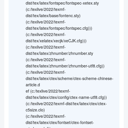
dist/tex/latex/fontspec/fontspec-xetex.sty
(c:/texlive/2022/texmf-
dist/tex/latex/base/fontenc.sty)
(c:/texlive/2022/texmf-
dist/tex/latex/fontspec/fontspec.cfg)))
(c:/texlive/2022/texmf-
dist/tex/xelatex/xecjk/xeCJK.cfg)))
(c:/texlive/2022/texmf-
dist/tex/latex/zhnumber/zhnumber.sty
(c:/texlive/2022/texmf-
dist/tex/latex/zhnumber/zhnumber-utf8.cfg))
(c:/texlive/2022/texmf-
dist/tex/latex/ctex/scheme/ctex-scheme-chinese-
article.d
ef (c:/texlive/2022/texmf-
dist/tex/latex/ctex/config/ctex-name-utf8.cfg))
(c:/texlive/2022/texmf-dist/tex/latex/ctex/ctex-
c5size.clo)
(c:/texlive/2022/texmf-
dist/tex/latex/ctex/fontset/ctex-fontset-