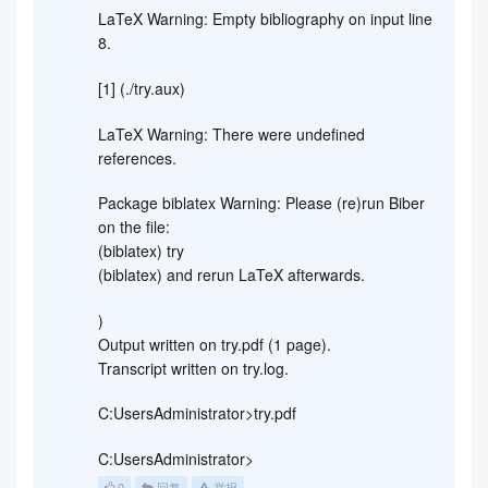
LaTeX Warning: Empty bibliography on input line
8.
[1] (./try.aux)
LaTeX Warning: There were undefined
references.
Package biblatex Warning: Please (re)run Biber
on the file:
(biblatex) try
(biblatex) and rerun LaTeX afterwards.
)
Output written on try.pdf (1 page).
Transcript written on try.log.
C:UsersAdministrator>try.pdf
C:UsersAdministrator>
0
回复
举报