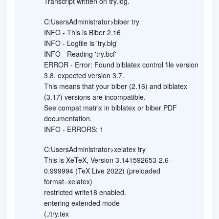
Transcript written on try.log.
C:UsersAdministrator>biber try
INFO - This is Biber 2.16
INFO - Logfile is 'try.blg'
INFO - Reading 'try.bcf'
ERROR - Error: Found biblatex control file version
3.8, expected version 3.7.
This means that your biber (2.16) and biblatex
(3.17) versions are incompatible.
See compat matrix in biblatex or biber PDF
documentation.
INFO - ERRORS: 1
C:UsersAdministrator>xelatex try
This is XeTeX, Version 3.141592653-2.6-
0.999994 (TeX Live 2022) (preloaded
format=xelatex)
restricted write18 enabled.
entering extended mode
(./try.tex