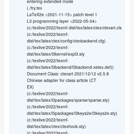
entering extended mode
(./try.tex
LaTeX2e <2021-11-15> patch level 1
L3 programming layer <2022-05-04>
(c:/texlive/2022/texmf-dist/tex/latex/ctex/ctexart.cls
(c:/texlive/2022/texmf-
dist/tex/latex/ctex/config/ctexbackend.cfg)
(c:/texlive/2022/texmf-
dist/tex/latex/l3kernel/expl3.sty
(c:/texlive/2022/texmf-
dist/tex/latex/l3backend/l3backend-xetex.def))
Document Class: ctexart 2021/12/12 v2.5.8
Chinese adapter for class article (CT
EX)
(c:/texlive/2022/texmf-
dist/tex/latex/l3packages/xparse/xparse.sty)
(c:/texlive/2022/texmf-
dist/tex/latex/l3packages/l3keys2e/l3keys2e.sty)
(c:/texlive/2022/texmf-
dist/tex/latex/ctex/ctexhook.sty)
(c:/texlive/2022/texmf-