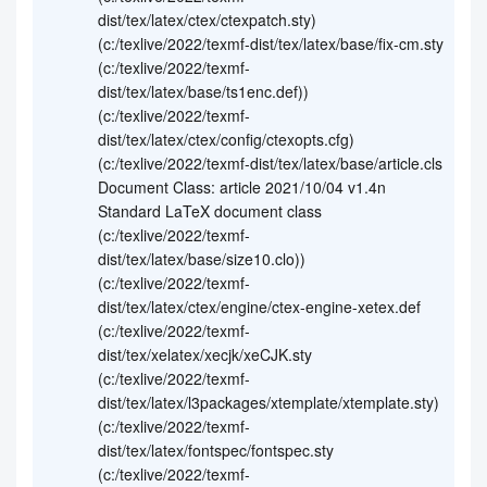
dist/tex/latex/ctex/ctexpatch.sty)
(c:/texlive/2022/texmf-dist/tex/latex/base/fix-cm.sty
(c:/texlive/2022/texmf-
dist/tex/latex/base/ts1enc.def))
(c:/texlive/2022/texmf-
dist/tex/latex/ctex/config/ctexopts.cfg)
(c:/texlive/2022/texmf-dist/tex/latex/base/article.cls
Document Class: article 2021/10/04 v1.4n
Standard LaTeX document class
(c:/texlive/2022/texmf-
dist/tex/latex/base/size10.clo))
(c:/texlive/2022/texmf-
dist/tex/latex/ctex/engine/ctex-engine-xetex.def
(c:/texlive/2022/texmf-
dist/tex/xelatex/xecjk/xeCJK.sty
(c:/texlive/2022/texmf-
dist/tex/latex/l3packages/xtemplate/xtemplate.sty)
(c:/texlive/2022/texmf-
dist/tex/latex/fontspec/fontspec.sty
(c:/texlive/2022/texmf-