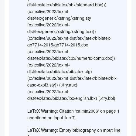
dist/tex/latex/biblatex/bbx/standard.bbx)))
(c:/texlive/2022/texmf-
dist/tex/generic/xstring/xstring.sty
(c:/texlive/2022/texmf-
dist/tex/generic/xstring/xstring.tex)))
(c:/texlive/2022/texmf-dist/tex/latex/biblatex-
gb7714-2015/gb7714-2015.cbx
(c:/texlive/2022/texmf-
dist/tex/latex/biblatex/cbx/numeric-comp.cbx))
(c:/texlive/2022/texmf-
dist/tex/latex/biblatex/biblatex.cfg)
(c:/texlive/2022/texmf-dist/tex/latex/biblatex/blx-
case-expl3.sty)) (./try.aux)
(c:/texlive/2022/texmf-
dist/tex/latex/biblatex/lbx/english.lbx) (./try.bbl)
LaTeX Warning: Citation 'caimin2006' on page 1
undefined on input line 7.
LaTeX Warning: Empty bibliography on input line