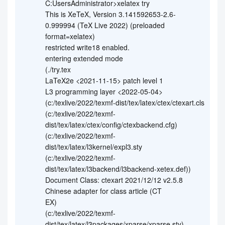
C:UsersAdministrator>xelatex try
This is XeTeX, Version 3.141592653-2.6-
0.999994 (TeX Live 2022) (preloaded
format=xelatex)
restricted write18 enabled.
entering extended mode
(./try.tex
LaTeX2e <2021-11-15> patch level 1
L3 programming layer <2022-05-04>
(c:/texlive/2022/texmf-dist/tex/latex/ctex/ctexart.cls
(c:/texlive/2022/texmf-
dist/tex/latex/ctex/config/ctexbackend.cfg)
(c:/texlive/2022/texmf-
dist/tex/latex/l3kernel/expl3.sty
(c:/texlive/2022/texmf-
dist/tex/latex/l3backend/l3backend-xetex.def))
Document Class: ctexart 2021/12/12 v2.5.8
Chinese adapter for class article (CT
EX)
(c:/texlive/2022/texmf-
dist/tex/latex/l3packages/xparse/xparse.sty)