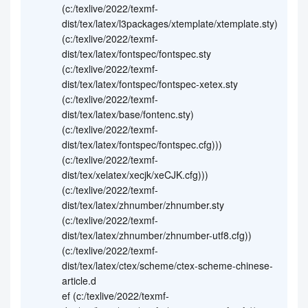
(c:/texlive/2022/texmf-
dist/tex/latex/l3packages/xtemplate/xtemplate.sty)
(c:/texlive/2022/texmf-
dist/tex/latex/fontspec/fontspec.sty
(c:/texlive/2022/texmf-
dist/tex/latex/fontspec/fontspec-xetex.sty
(c:/texlive/2022/texmf-
dist/tex/latex/base/fontenc.sty)
(c:/texlive/2022/texmf-
dist/tex/latex/fontspec/fontspec.cfg)))
(c:/texlive/2022/texmf-
dist/tex/xelatex/xecjk/xeCJK.cfg)))
(c:/texlive/2022/texmf-
dist/tex/latex/zhnumber/zhnumber.sty
(c:/texlive/2022/texmf-
dist/tex/latex/zhnumber/zhnumber-utf8.cfg))
(c:/texlive/2022/texmf-
dist/tex/latex/ctex/scheme/ctex-scheme-chinese-
article.d
ef (c:/texlive/2022/texmf-