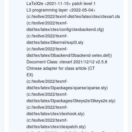
LaTeX2e <2021-11-15> patch level 1
L3 programming layer <2022-05-04>
(c:/texlive/2022/texmf-dist/tex/latex/ctex/ctexart.cls
(c:/texlive/2022/texmf-
dist/tex/latex/ctex/config/ctexbackend.cfg)
(c:/texlive/2022/texmf-
dist/tex/latex/l3kernel/expl3.sty
(c:/texlive/2022/texmf-
dist/tex/latex/l3backend/l3backend-xetex.def))
Document Class: ctexart 2021/12/12 v2.5.8
Chinese adapter for class article (CT
EX)
(c:/texlive/2022/texmf-
dist/tex/latex/l3packages/xparse/xparse.sty)
(c:/texlive/2022/texmf-
dist/tex/latex/l3packages/l3keys2e/l3keys2e.sty)
(c:/texlive/2022/texmf-
dist/tex/latex/ctex/ctexhook.sty)
(c:/texlive/2022/texmf-
dist/tex/latex/ctex/ctexpatch.sty)