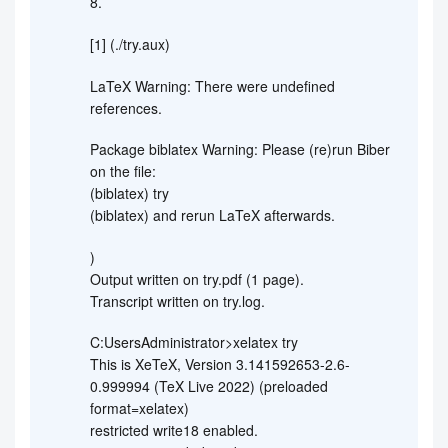
8.
[1] (./try.aux)
LaTeX Warning: There were undefined
references.
Package biblatex Warning: Please (re)run Biber
on the file:
(biblatex) try
(biblatex) and rerun LaTeX afterwards.
)
Output written on try.pdf (1 page).
Transcript written on try.log.
C:UsersAdministrator>xelatex try
This is XeTeX, Version 3.141592653-2.6-
0.999994 (TeX Live 2022) (preloaded
format=xelatex)
restricted write18 enabled.