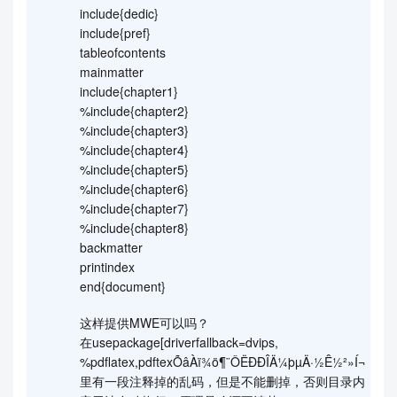
include{dedic}
include{pref}
tableofcontents
mainmatter
include{chapter1}
%include{chapter2}
%include{chapter3}
%include{chapter4}
%include{chapter5}
%include{chapter6}
%include{chapter7}
%include{chapter8}
backmatter
printindex
end{document}
这样提供MWE可以吗？
在usepackage[driverfallback=dvips,
%pdflatex,pdftexÕâÀï¾ö¶¨ÔËÐÐÎÄ¼þµÄ·½Ê½²»Í¬
里有一段注释掉的乱码，但是不能删掉，否则目录内