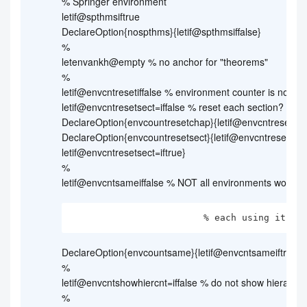
% Springer environment
letif@spthmsiftrue
DeclareOption{nospthms}{letif@spthmsiffalse}
%
letenvankh@empty % no anchor for "theorems"
%
letif@envcntresetiffalse % environment counter is not re
letif@envcntresetsect=iffalse % reset each section?
DeclareOption{envcountresetchap}{letif@envcntresetiftr
DeclareOption{envcountresetsect}{letif@envcntresetiftru
letif@envcntresetsect=iftrue}
%
letif@envcntsameiffalse % NOT all environments work li
                        % each usin
DeclareOption{envcountsame}{letif@envcntsameiftrue}
%
letif@envcntshowhiercnt=iffalse % do not show hierarchy 
%