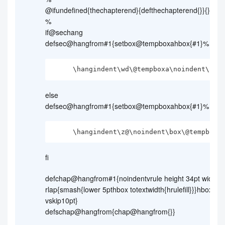
@ifundefined{thechapterend}{defthechapterend{}}{}
%
if@sechang
defsec@hangfrom#1{setbox@tempboxahbox{#1}%
     \hangindent\wd\@tempboxa\noindent\bo
else
defsec@hangfrom#1{setbox@tempboxahbox{#1}%
     \hangindent\z@\noindent\box\@tempboxa
fi
defchap@hangfrom#1{noindentvrule height 34pt width 0
rlap{smash{lower 5pthbox totextwidth{hrulefill}}}hbox{#1
vskip10pt}
defschap@hangfrom{chap@hangfrom{}}