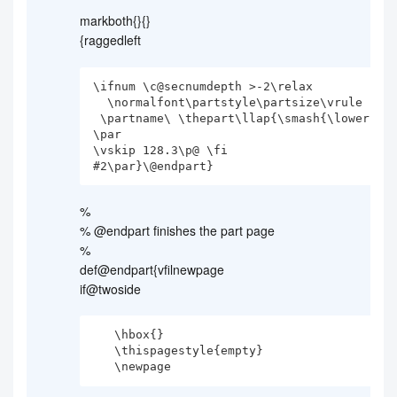
markboth{}{}
{raggedleft
\ifnum \c@secnumdepth >-2\relax

  \normalfont\partstyle\partsize\vrule height 34pt width 0pt depth 0pt%

 \partname\ \thepart\llap{\smash{\lower 5pt\hbox to\textwidth{\hrulefill}}}

\par

\vskip 128.3\p@ \fi

#2\par}\@endpart}
%
% @endpart finishes the part page
%
def@endpart{vfilnewpage
if@twoside
   \hbox{}

   \thispagestyle{empty}

   \newpage