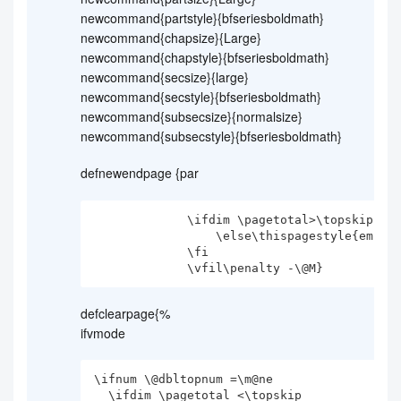
newcommand{partstyle}{bfseriesboldmath}
newcommand{chapsize}{Large}
newcommand{chapstyle}{bfseriesboldmath}
newcommand{secsize}{large}
newcommand{secstyle}{bfseriesboldmath}
newcommand{subsecsize}{normalsize}
newcommand{subsecstyle}{bfseriesboldmath}
defnewendpage {par
             \ifdim \pagetotal>\topskip

                 \else\thispagestyle{empty}

             \fi

             \vfil\penalty -\@M}
defclearpage{%
ifvmode
\ifnum \@dbltopnum =\m@ne

  \ifdim \pagetotal <\topskip
