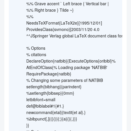
%% Grave accent ` Left brace { Vertical bar |
%% Right brace } Tilde ~}
%%
NeedsTeXFormat{LaTeX2e}[1995/12/01]
ProvidesClass{svmono}[2003/11/20 4.0
^^JSpringer Verlag global LaTeX document class for mo
% Options
% citations
DeclareOption{natbib}{ExecuteOptions{oribibl}%
AtEndOfClass{% Loading package 'NATBIB'
RequirePackage{natbib}
% Changing some parameters of NATBIB
setlength{bibhang}{parindent}
%setlength{bibsep}{0mm}
letbibfont=small
def@biblabel#1{#1.}
newcommand{etal}{textit{et al}.}
%bibpunct[,]{(}{)}{;}{a}{}{,}}}
}}