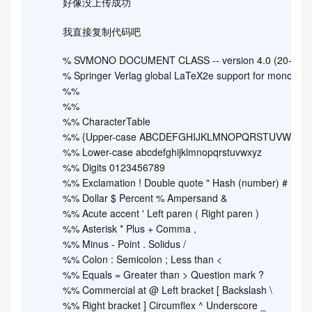
好像没上传成功
我直接复制代码吧
% SVMONO DOCUMENT CLASS -- version 4.0 (20-Nov-
% Springer Verlag global LaTeX2e support for monogra
%%
%%
%% CharacterTable
%% {Upper-case ABCDEFGHIJKLMNOPQRSTUVWXYZ
%% Lower-case abcdefghijklmnopqrstuvwxyz
%% Digits 0123456789
%% Exclamation ! Double quote " Hash (number) #
%% Dollar $ Percent % Ampersand &
%% Acute accent ' Left paren ( Right paren )
%% Asterisk * Plus + Comma ,
%% Minus - Point . Solidus /
%% Colon : Semicolon ; Less than <
%% Equals = Greater than > Question mark ?
%% Commercial at @ Left bracket [ Backslash \
%% Right bracket ] Circumflex ^ Underscore _