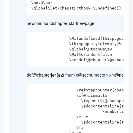
\box0\par

newcommandchapter{startnewpage
                \@ifundefined{thispagecropped}{}{\thispagecropped}

                \thispagestyle{empty}%

                \global\@topnum\z@

                \@afterindentfalse

def@chapter[#1]#2{ifnum c@secnumdepth >m@ne
                   \refstepcounter{chapter}%

                   \if@mainmatter

                     \typeout{\@chapapp\space\thechapter.}%

                     \addcontentsline{toc}{chapter}{\protect

                              \numberline{\thechapter\thechapterend}#1}%

                   \else

                     \addcontentsline{toc}{chapter}{#1}%

                   \fi

                \else
