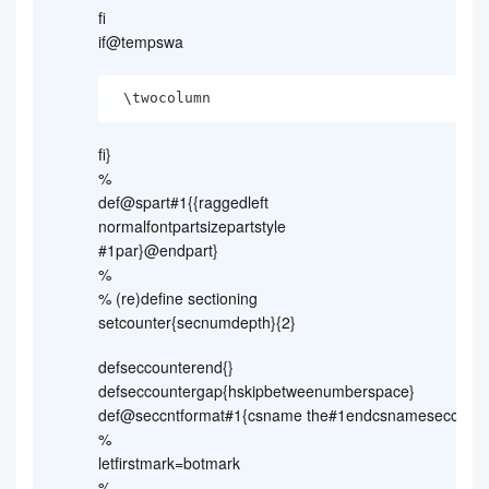
fi
if@tempswa
 \twocolumn
fi}
%
def@spart#1{{raggedleft
normalfontpartsizepartstyle
#1par}@endpart}
%
% (re)define sectioning
setcounter{secnumdepth}{2}
defseccounterend{}
defseccountergap{hskipbetweenumberspace}
def@seccntformat#1{csname the#1endcsnameseccount
%
letfirstmark=botmark
%