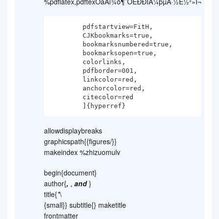
%pdflatex,pdftexÕâÀï¾ö¶¨ÔËÐÐÎÄ¼þµÄ·½Ê½²»Í¬
        pdfstartview=FitH,

        CJKbookmarks=true,

        bookmarksnumbered=true,

        bookmarksopen=true,

        colorlinks, 

        pdfborder=001,  

        linkcolor=red,

        anchorcolor=red,

        citecolor=red

        ]{hyperref}
allowdisplaybreaks
graphicspath{{figures/}}
makeindex %zhizuomulv
begin{document}
author{
,
,
and
}
title{
*
\
{small}} subtitle{} maketitle
frontmatter