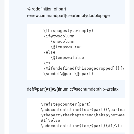
% redefinition of part
renewcommandpart{clearemptydoublepage
     \thispagestyle{empty}

     \if@twocolumn

        \onecolumn

        \@tempswatrue

     \else

        \@tempswafalse

     \fi

     \@ifundefined{thispagecropped}{}{\thispagecropped}

def@part[#1]#2{ifnum c@secnumdepth >-2relax
    \refstepcounter{part}

    \addcontentsline{toc}{part}{\partname\

    \thepart\thechapterend\hskip\betweenumberspace

    #1}\else

    \addcontentsline{toc}{part}{#1}\fi