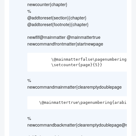
newcounter{chapter}
%
@addtoreset{section}{chapter}
@addtoreset{footnote}{chapter}
newifif@mainmatter @mainmattertrue
newcommandfrontmatter{startnewpage
        \@mainmatterfalse\pagenumbering{Roman}

        \setcounter{page}{5}}
%
newcommandmainmatter{clearemptydoublepage
   \@mainmattertrue\pagenumbering{arabic}}
%
newcommandbackmatter{clearemptydoublepage@mainma