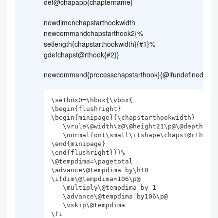
def@chapapp{chaptername}
newdimenchapstarthookwidth
newcommandchapstarthook2{%
setlength{chapstarthookwidth}{#1}%
gdefchapst@rthook{#2}}
newcommand{processchapstarthook}{@ifundefined{cha
\setbox0=\hbox{\vbox{

\begin{flushright}

\begin{minipage}{\chapstarthookwidth}

   \vrule\@width\z@\@height21\p@\@depth\z@

   \normalfont\small\itshape\chapst@rthook

\end{minipage}

\end{flushright}}}%

\@tempdima=\pagetotal

\advance\@tempdima by\ht0

\ifdim\@tempdima<106\p@

   \multiply\@tempdima by-1

   \advance\@tempdima by106\p@

   \vskip\@tempdima

\fi
