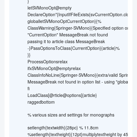
}
letSVMonoOpt@empty
DeclareOption*{InputIfFileExists{svCurrentOption.clo}{%
globalletSVMonoOptCurrentOption}{%
ClassWarning{Springer-SVMono}{Specified option or su
"CurrentOption" MessageBreak not found
passing it to article class MessageBreak
-}PassOptionsToClass{CurrentOption}{article}%
}}
ProcessOptionsrelax
ifxSVMonoOpt@emptyrelax
ClassInfoNoLine{Springer-SVMono}{extra/valid Springer
MessageBreak not found in option list - using "global" sty
fi
LoadClass[@rticle@options]{article}
raggedbottom
% various sizes and settings for monographs
setlength{textwidth}{28pc} % 11.8cm
%setlength{textheight}{12pt}multiplytextheight by 45rela