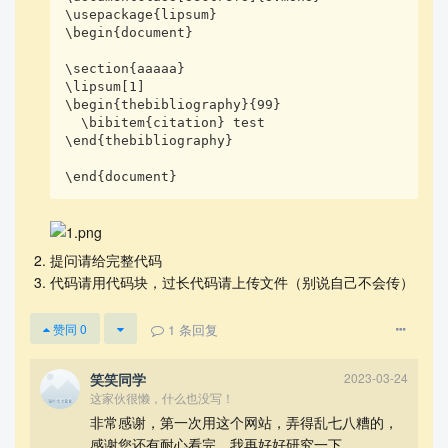
\usepackage{lipsum}

\begin{document}

\section{aaaaa}    

\lipsum[1]

\begin{thebibliography}{99}

  \bibitem{citation} test

\end{thebibliography}

\end{document}
提问请给完整代码
代码请用代码块，过长代码请上传文件（别说自己不会传）
1
条回复
赞同
0
笑笑同学
2023-03-24
这家伙很懒，什么也没写！
非常感谢，第一次用这个网站，弄得乱七八糟的，
感谢您还有耐心看完，我再好好研究一下