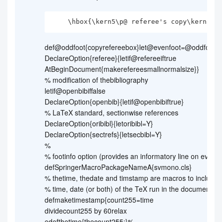
    \hbox{\kern5\p@ referee's copy\kern5\
def@oddfoot{copyrefereebox}let@evenfoot=@oddfoot}
DeclareOption{referee}{letif@refereeiftrue
AtBeginDocument{makerefereesmallnormalsize}}
% modification of thebibliography
letif@openbibiffalse
DeclareOption{openbib}{letif@openbibiftrue}
% LaTeX standard, sectionwise references
DeclareOption{oribibl}{letoribibl=Y}
DeclareOption{sectrefs}{letsecbibl=Y}
%
% footinfo option (provides an informatory line on every
defSpringerMacroPackageNameA{svmono.cls}
% thetime, thedate and timstamp are macros to include
% time, date (or both) of the TeX run in the document
defmaketimestamp{count255=time
dividecount255 by 60relax
edefthetime{thecount255:}%