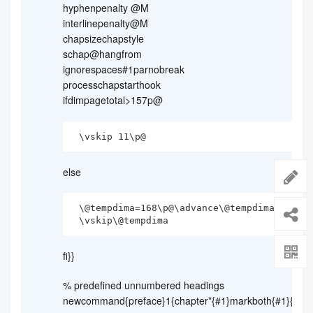
hyphenpenalty @M
interlinepenalty@M
chapsizechapstyle
schap@hangfrom
ignorespaces#1parnobreak
processchapstarthook
ifdimpagetotal>157p@
 \vskip 11\p@
else
 \@tempdima=168\p@\advance\@tempdima by-\pagetotal

 \vskip\@tempdima
fi}}
% predefined unnumbered headings
newcommand{preface}1{chapter*{#1}markboth{#1}{#1}}