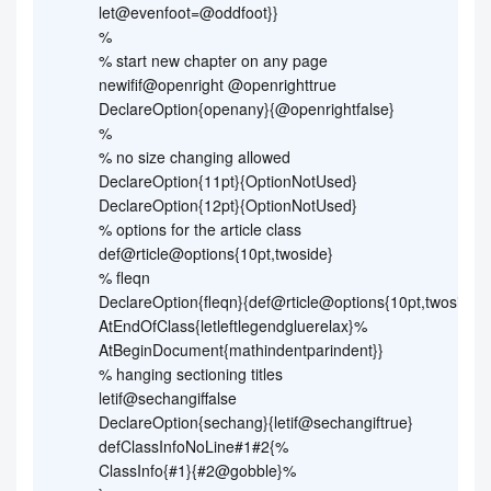
let@evenfoot=@oddfoot}}
%
% start new chapter on any page
newifif@openright @openrighttrue
DeclareOption{openany}{@openrightfalse}
%
% no size changing allowed
DeclareOption{11pt}{OptionNotUsed}
DeclareOption{12pt}{OptionNotUsed}
% options for the article class
def@rticle@options{10pt,twoside}
% fleqn
DeclareOption{fleqn}{def@rticle@options{10pt,twoside,
AtEndOfClass{letleftlegendgluerelax}%
AtBeginDocument{mathindentparindent}}
% hanging sectioning titles
letif@sechangiffalse
DeclareOption{sechang}{letif@sechangiftrue}
defClassInfoNoLine#1#2{%
ClassInfo{#1}{#2@gobble}%