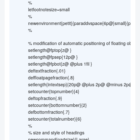
%
letfootnotesize=small
%
newenvironment{petit}{paraddvspace{6p@}small}{para
%
% modification of automatic positioning of floating object
setlength@fptop{z@ }
setlength@fpsep{12p@ }
setlength@fpbot{z@ @plus 1fil }
deftextfraction{.01}
deffloatpagefraction{.8}
setlength{intextsep}{20p@ @plus 2p@ @minus 2p@}
setcounter{topnumber}{4}
deftopfraction{.9}
setcounter{bottomnumber}{2}
defbottomfraction{.7}
setcounter{totalnumber}{6}
%
% size and style of headings
newcommand{partsize}{Large}