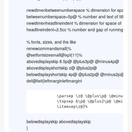
newdimenbetweenumberspace % dimension for space 
betweenumberspace=5p@ % number and text of titles
newdimenheadlineindent % dimension for space of
headlineindent=2.5cc % number and gap of running hea
% fonts, sizes, and the like
renewcommandsmall{%
@setfontsizesmall@ixpt{11}%
abovedisplayskip 8.5p@ @plus3p@ @minus4p@
abovedisplayshortskip z@ @plus2p@
belowdisplayshortskip 4p@ @plus2p@ @minus2p@
def@listi{leftmarginleftmargini
           \parsep \z@ \@plus\p@ \@minus\p@

           \topsep 6\p@ \@plus2\p@ \@minus4\p@

           \itemsep\z@}%
belowdisplayskip abovedisplayskip
}