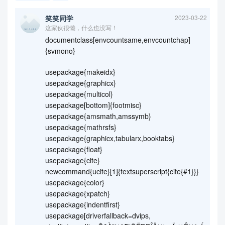
笑笑同学
2023-03-22
这家伙很懒，什么也没写！
documentclass[envcountsame,envcountchap]
{svmono}
usepackage{makeidx}
usepackage{graphicx}
usepackage{multicol}
usepackage[bottom]{footmisc}
usepackage{amsmath,amssymb}
usepackage{mathrsfs}
usepackage{graphicx,tabularx,booktabs}
usepackage{float}
usepackage{cite}
newcommand{ucite}[1]{textsuperscript{cite{#1}}}
usepackage{color}
usepackage{xpatch}
usepackage{indentfirst}
usepackage[driverfallback=dvips,