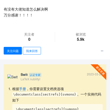
有没有大佬知道怎么解决啊
万分感谢！！！！
关注者
被浏览
0
5.9k
查看更多
关注问题
我来回答
Swit
2023-03-23
认证专家
LaTeX nubility!
根据
手册
，你需要设置文档类选项
。一个实例代码
\documentclass[sectrefs]{svmono}
如下
\documentclass[sectrefs]{svmono}
