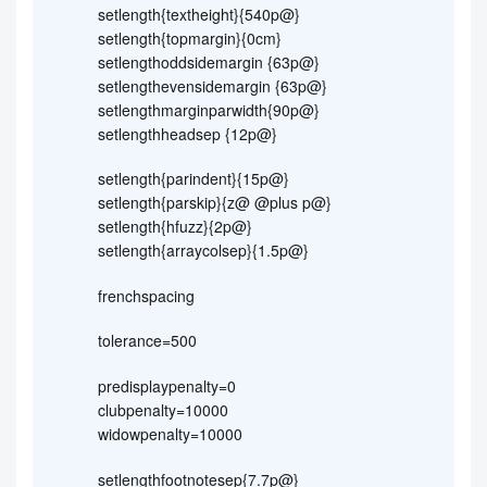
setlength{textheight}{540p@}
setlength{topmargin}{0cm}
setlengthoddsidemargin {63p@}
setlengthevensidemargin {63p@}
setlengthmarginparwidth{90p@}
setlengthheadsep {12p@}
setlength{parindent}{15p@}
setlength{parskip}{z@ @plus p@}
setlength{hfuzz}{2p@}
setlength{arraycolsep}{1.5p@}
frenchspacing
tolerance=500
predisplaypenalty=0
clubpenalty=10000
widowpenalty=10000
setlengthfootnotesep{7.7p@}