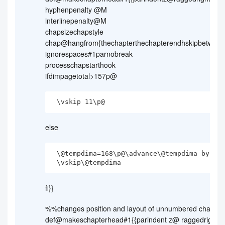
hyphenpenalty @M
interlinepenalty@M
chapsizechapstyle
chap@hangfrom{thechapterthechapterendhskipbetween
ignorespaces#1parnobreak
processchapstarthook
ifdimpagetotal>157p@
 \vskip 11\p@
else
 \@tempdima=168\p@\advance\@tempdima by-\pagetotal

 \vskip\@tempdima
fi}}
%%changes position and layout of unnumbered chapter
def@makeschapterhead#1{{parindent z@ raggedrightno