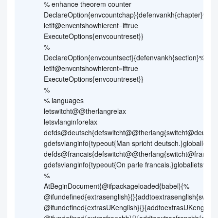
% enhance theorem counter
DeclareOption{envcountchap}{defenvankh{chapter}% sh
letif@envcntshowhiercnt=iftrue
ExecuteOptions{envcountreset}}
%
DeclareOption{envcountsect}{defenvankh{section}% sho
letif@envcntshowhiercnt=iftrue
ExecuteOptions{envcountreset}}
%
% languages
letswitcht@@therlangrelax
letsvlanginforelax
defds@deutsch{defswitcht@@therlang{switcht@deutsc
gdefsvlanginfo{typeout{Man spricht deutsch.}globalletsvl
defds@francais{defswitcht@@therlang{switcht@francai
gdefsvlanginfo{typeout{On parle francais.}globalletsvlang
%
AtBeginDocument{@ifpackageloaded{babel}{%
@ifundefined{extrasenglish}{}{addtoextrasenglish{switc
@ifundefined{extrasUKenglish}{}{addtoextrasUKenglish