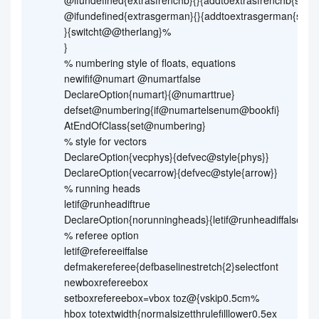
@ifundefined{extrasfrenchb}{}{addtoextrasfrenchb{swit
@ifundefined{extrasgerman}{}{addtoextrasgerman{swit
}{switcht@@therlang}%
}
% numbering style of floats, equations
newifif@numart @numartfalse
DeclareOption{numart}{@numarttrue}
defset@numbering{if@numartelsenum@bookfi}
AtEndOfClass{set@numbering}
% style for vectors
DeclareOption{vecphys}{defvec@style{phys}}
DeclareOption{vecarrow}{defvec@style{arrow}}
% running heads
letif@runheadiftrue
DeclareOption{norunningheads}{letif@runheadiffalse}
% referee option
letif@refereeiffalse
defmakereferee{defbaselinestretch{2}selectfont
newboxrefereebox
setboxrefereebox=vbox toz@{vskip0.5cm%
hbox totextwidth{normalsizetthrulefilllower0.5ex