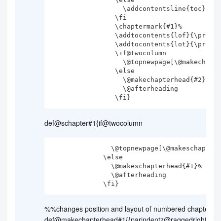
                  \addcontentsline{toc}{chapter}{#1}%

                \fi

                \chaptermark{#1}%

                \addtocontents{lof}{\protect\addvspace{10\p@}}%

                \addtocontents{lot}{\protect\addvspace{10\p@}}%

                \if@twocolumn

                  \@topnewpage[\@makechapterhead{#2}]%

                \else

                  \@makechapterhead{#2}%

                  \@afterheading

def@schapter#1{if@twocolumn
               \@topnewpage[\@makeschapterhead{#1}]%

             \else

               \@makeschapterhead{#1}%

               \@afterheading

%%changes position and layout of numbered chapter h
def@makechapterhead#1{{parindentz@raggedrightnorm