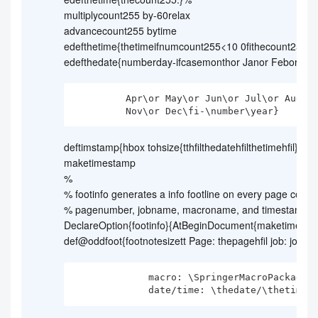
multiplycount255 by-60relax
advancecount255 bytime
edefthetime{thetimeifnumcount255<10 0fithecount255}
edefthedate{numberday-ifcasemonthor Janor Febor Mar
         Apr\or May\or Jun\or Jul\or Aug\or Sep\or Oct\or

         Nov\or Dec\fi-\number\year}
deftimstamp{hbox tohsize{tthfilthedatehfilthetimehfil}}}
maketimestamp
%
% footinfo generates a info footline on every page conta
% pagenumber, jobname, macroname, and timestamp
DeclareOption{footinfo}{AtBeginDocument{maketimest
def@oddfoot{footnotesizett Page: thepagehfil job: jobna
             macro: \SpringerMacroPackageNameA\hfil

             date/time: \thedate/\thetime}