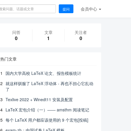
会员
中心
提问
问答
文章
关注者
0
1
0
热门文章
1
国内大学高校 LaTeX 论文、报告模板统计
2
就这样驯服了 LaTeX 浮动体 - 再也不担心它乱动
了
3
Texlive 2022 + Winedt11 安装及配置
4
LaTeX 宏包介绍（一）—— amsthm 阅读笔记
5
每个 LaTeX 用户都应该使用的 9 个宏包[投稿]
6
exam-zh：中国试卷 LaTeX 模板