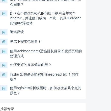
么回事？
如何在不修改列格式的前提下纵向合并两个
问
longtblr，并让他们成为一个统一的具有caption
的figure浮动体
测试反馈
问
测试下需求范例看？
问
使用\addtocontents适当延长目录长度后页码的
问
处理方式
如何更好的显示偏差曲线？
问
jiazhu 宏包是否能实现 linespread &lt; 1 的排
问
版？
使用pgfplots绘折线图时，如何改变某几个点的
问
颜色？
推荐专家