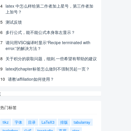
4
latex 中怎么样给第二作者加上星号，第三作者加
上加号？
5
测试反馈
6
多行公式，能不能公式本身靠左显示？
7
请问用VSC编译时显示“Recipe terminated with
error.”的解决方法？
8
关于积分的获取问题，细则.一些希望有帮助的建议
9
latex的chapter标签怎么做到不强制另起一页？
10
请教\affiliation如何使用？
热门标签
tikz
字体
目录
LaTeX3
排版
tabularray
tcolorbox
公式
texstudio
页眉
ctex