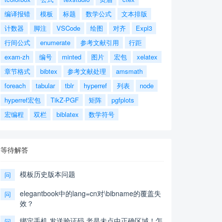
编译报错
模板
标题
数学公式
文本排版
计数器
脚注
VSCode
绘图
对齐
Expl3
行间公式
enumerate
参考文献引用
行距
exam-zh
编号
minted
图片
宏包
xelatex
章节格式
bibtex
参考文献处理
amsmath
foreach
tabular
tblr
hyperref
列表
node
hyperref宏包
TikZ-PGF
矩阵
pgfplots
宏编程
双栏
biblatex
数学符号
等待解答
模板历史版本问题
问
elegantbook中的lang=cn对\bibname的覆盖失
问
效？
绑定手机,发送验证码,老是未点中正确区域！怎
问