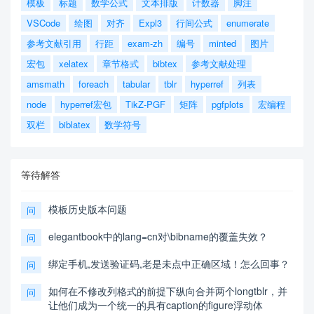
模板
标题
数学公式
文本排版
计数器
脚注
VSCode
绘图
对齐
Expl3
行间公式
enumerate
参考文献引用
行距
exam-zh
编号
minted
图片
宏包
xelatex
章节格式
bibtex
参考文献处理
amsmath
foreach
tabular
tblr
hyperref
列表
node
hyperref宏包
TikZ-PGF
矩阵
pgfplots
宏编程
双栏
biblatex
数学符号
等待解答
模板历史版本问题
问
elegantbook中的lang=cn对\bibname的覆盖失效？
问
绑定手机,发送验证码,老是未点中正确区域！怎么回事？
问
如何在不修改列格式的前提下纵向合并两个longtblr，并
问
让他们成为一个统一的具有caption的figure浮动体