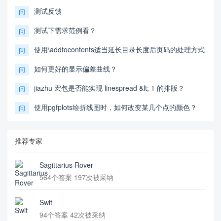
测试反馈
问
测试下需求范例看？
问
使用\addtocontents适当延长目录长度后页码的处理方式
问
如何更好的显示偏差曲线？
问
jiazhu 宏包是否能实现 linespread &lt; 1 的排版？
问
使用pgfplots绘折线图时，如何改变某几个点的颜色？
问
推荐专家
Sagittarius Rover
564个答案 197次被采纳
Swit
94个答案 42次被采纳