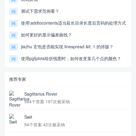
测试下需求范例看？
问
使用\addtocontents适当延长目录长度后页码的处理方式
问
如何更好的显示偏差曲线？
问
jiazhu 宏包是否能实现 linespread &lt; 1 的排版？
问
使用pgfplots绘折线图时，如何改变某几个点的颜色？
问
推荐专家
Sagittarius Rover
564个答案 197次被采纳
Swit
94个答案 42次被采纳