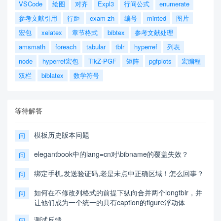
VSCode
绘图
对齐
Expl3
行间公式
enumerate
参考文献引用
行距
exam-zh
编号
minted
图片
宏包
xelatex
章节格式
bibtex
参考文献处理
amsmath
foreach
tabular
tblr
hyperref
列表
node
hyperref宏包
TikZ-PGF
矩阵
pgfplots
宏编程
双栏
biblatex
数学符号
等待解答
模板历史版本问题
问
elegantbook中的lang=cn对\bibname的覆盖失效？
问
绑定手机,发送验证码,老是未点中正确区域！怎么回事？
问
如何在不修改列格式的前提下纵向合并两个longtblr，并
问
让他们成为一个统一的具有caption的figure浮动体
测试反馈
问