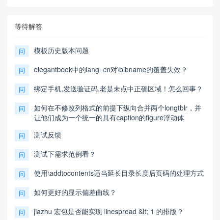
等待解答
模板历史版本问题
问
elegantbook中的lang=cn对\bibname的覆盖失效？
问
绑定手机,发送验证码,老是未点中正确区域！怎么回事？
问
如何在不修改列格式的前提下纵向合并两个longtblr，并
问
让他们成为一个统一的具有caption的figure浮动体
测试反馈
问
测试下需求范例看？
问
使用\addtocontents适当延长目录长度后页码的处理方式
问
如何更好的显示偏差曲线？
问
jiazhu 宏包是否能实现 linespread &lt; 1 的排版？
问