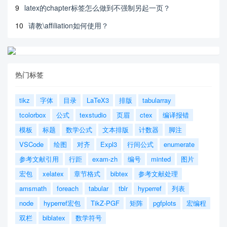
9
latex的chapter标签怎么做到不强制另起一页？
10
请教\affiliation如何使用？
热门标签
tikz
字体
目录
LaTeX3
排版
tabularray
tcolorbox
公式
texstudio
页眉
ctex
编译报错
模板
标题
数学公式
文本排版
计数器
脚注
VSCode
绘图
对齐
Expl3
行间公式
enumerate
参考文献引用
行距
exam-zh
编号
minted
图片
宏包
xelatex
章节格式
bibtex
参考文献处理
amsmath
foreach
tabular
tblr
hyperref
列表
node
hyperref宏包
TikZ-PGF
矩阵
pgfplots
宏编程
双栏
biblatex
数学符号