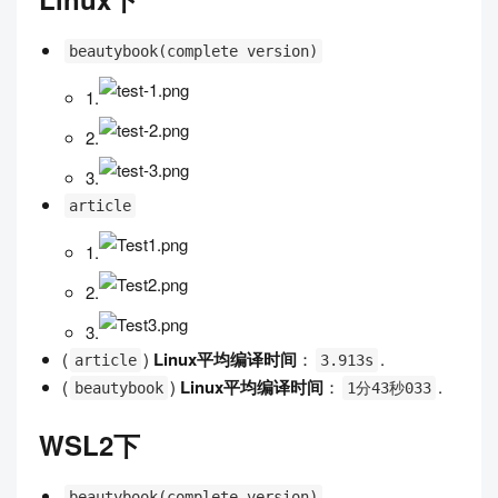
beautybook(complete version)
1.
2.
3.
article
1.
2.
3.
(
)
Linux平均编译时间
：
.
article
3.913s
(
)
Linux平均编译时间
：
.
beautybook
1分43秒033
WSL2下
beautybook(complete version)