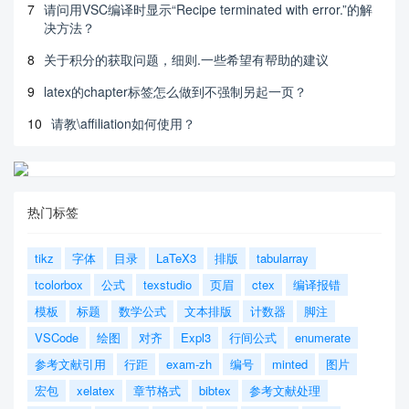
7
请问用VSC编译时显示“Recipe terminated with error.”的解
决方法？
8
关于积分的获取问题，细则.一些希望有帮助的建议
9
latex的chapter标签怎么做到不强制另起一页？
10
请教\affiliation如何使用？
热门标签
tikz
字体
目录
LaTeX3
排版
tabularray
tcolorbox
公式
texstudio
页眉
ctex
编译报错
模板
标题
数学公式
文本排版
计数器
脚注
VSCode
绘图
对齐
Expl3
行间公式
enumerate
参考文献引用
行距
exam-zh
编号
minted
图片
宏包
xelatex
章节格式
bibtex
参考文献处理