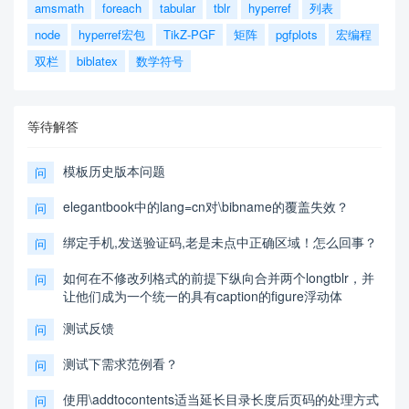
amsmath
foreach
tabular
tblr
hyperref
列表
node
hyperref宏包
TikZ-PGF
矩阵
pgfplots
宏编程
双栏
biblatex
数学符号
等待解答
模板历史版本问题
问
elegantbook中的lang=cn对\bibname的覆盖失效？
问
绑定手机,发送验证码,老是未点中正确区域！怎么回事？
问
如何在不修改列格式的前提下纵向合并两个longtblr，并
问
让他们成为一个统一的具有caption的figure浮动体
测试反馈
问
测试下需求范例看？
问
使用\addtocontents适当延长目录长度后页码的处理方式
问