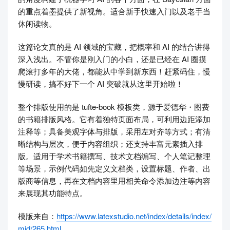
的重点着墨提供了新视角。适合新手快速入门以及老手当
休闲读物。
这篇论文真的是 AI 领域的宝藏，把概率和 AI 的结合讲得
深入浅出。不管你是刚入门的小白，还是已经在 AI 圈摸
爬滚打多年的大佬，都能从中学到新东西！赶紧码住，慢
慢研读，搞不好下一个 AI 突破就从这里开始啦！
整个排版使用的是 tufte-book 模板类，源于爱德华・图费
的书籍排版风格。它有着独特页面布局，可利用边距添加
注释等；具备美观字体与排版，采用左对齐等方式；有清
晰结构与层次，便于内容组织；还支持丰富元素插入排
版。适用于学术书籍撰写、技术文档编写、个人笔记整理
等场景，示例代码如先定义文档类，设置标题、作者、出
版商等信息，再在文档内容里用相关命令添加边注等内容
来展现其功能特点。
模版​来自：​
https://www.latexstudio.net/index/details/index/
mid/265.html