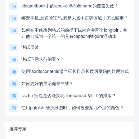
elegantbook中的lang=cn对\bibname的覆盖失效？
问
绑定手机,发送验证码,老是未点中正确区域！怎么回事？
问
如何在不修改列格式的前提下纵向合并两个longtblr，并
问
让他们成为一个统一的具有caption的figure浮动体
测试反馈
问
测试下需求范例看？
问
使用\addtocontents适当延长目录长度后页码的处理方式
问
如何更好的显示偏差曲线？
问
jiazhu 宏包是否能实现 linespread &lt; 1 的排版？
问
使用pgfplots绘折线图时，如何改变某几个点的颜色？
问
推荐专家