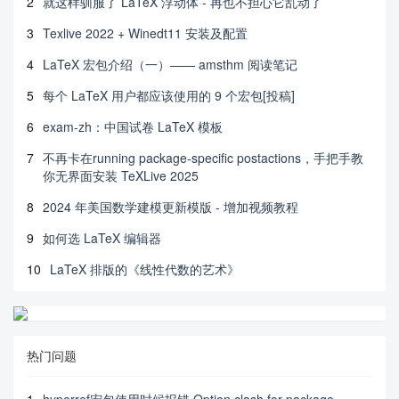
2
就这样驯服了 LaTeX 浮动体 - 再也不担心它乱动了
3
Texlive 2022 + Winedt11 安装及配置
4
LaTeX 宏包介绍（一）—— amsthm 阅读笔记
5
每个 LaTeX 用户都应该使用的 9 个宏包[投稿]
6
exam-zh：中国试卷 LaTeX 模板
7
不再卡在running package-specific postactions，手把手教
你无界面安装 TeXLive 2025
8
2024 年美国数学建模更新模版 - 增加视频教程
9
如何选 LaTeX 编辑器
10
LaTeX 排版的《线性代数的艺术》
热门问题
1
hyperref宏包使用时候报错 Option clash for package