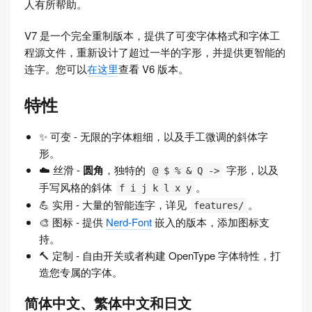
人有所帮助。
V7 是一个完全重制版本，提供了可变字体格式和字体工
程源文件，重新设计了超过一半的字形，并提供更智能的
连字。您可以
在这里
查看 V6 版本。
特性
✨ 可变 - 无限的字体粗细，以及手工微调的斜体字
形。
☁️ 丝滑 -
圆角
，独特的
字形，以及
@ $ % & Q ->
手写风格的斜体
。
f i j k l x y
💪 实用 - 大量的智能连字，详见
。
features/
🎨 图标 - 提供
Nerd-Font
嵌入的版本，添加图标支
持。
🔨 定制 - 自由开关或者构建 OpenType 字体特性，打
造您专属的字体。
简体中文、繁体中文和日文