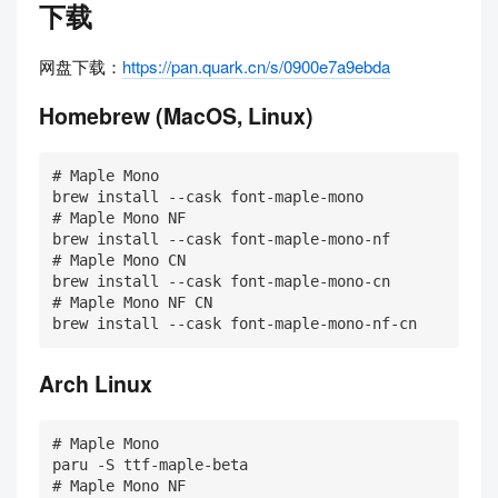
下载
网盘下载：
https://pan.quark.cn/s/0900e7a9ebda
Homebrew (MacOS, Linux)
# Maple Mono

brew install --cask font-maple-mono

# Maple Mono NF

brew install --cask font-maple-mono-nf

# Maple Mono CN

brew install --cask font-maple-mono-cn

# Maple Mono NF CN

brew install --cask font-maple-mono-nf-cn
Arch Linux
# Maple Mono

paru -S ttf-maple-beta

# Maple Mono NF
