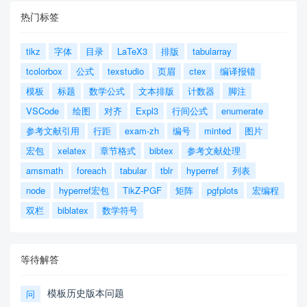
热门标签
tikz
字体
目录
LaTeX3
排版
tabularray
tcolorbox
公式
texstudio
页眉
ctex
编译报错
模板
标题
数学公式
文本排版
计数器
脚注
VSCode
绘图
对齐
Expl3
行间公式
enumerate
参考文献引用
行距
exam-zh
编号
minted
图片
宏包
xelatex
章节格式
bibtex
参考文献处理
amsmath
foreach
tabular
tblr
hyperref
列表
node
hyperref宏包
TikZ-PGF
矩阵
pgfplots
宏编程
双栏
biblatex
数学符号
等待解答
模板历史版本问题
问