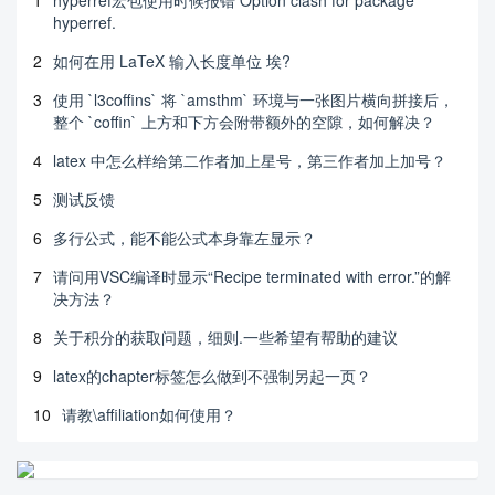
hyperref.
2
如何在用 LaTeX 输入长度单位 埃?
3
使用 `l3coffins` 将 `amsthm` 环境与一张图片横向拼接后，
整个 `coffin` 上方和下方会附带额外的空隙，如何解决？
4
latex 中怎么样给第二作者加上星号，第三作者加上加号？
5
测试反馈
6
多行公式，能不能公式本身靠左显示？
7
请问用VSC编译时显示“Recipe terminated with error.”的解
决方法？
8
关于积分的获取问题，细则.一些希望有帮助的建议
9
latex的chapter标签怎么做到不强制另起一页？
10
请教\affiliation如何使用？