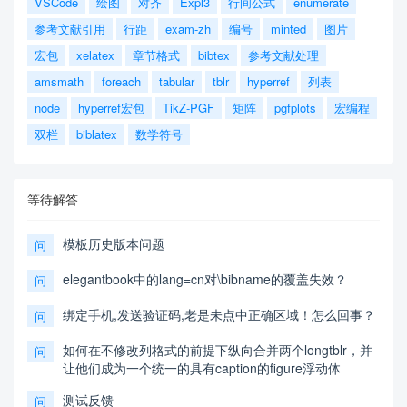
VSCode
绘图
对齐
Expl3
行间公式
enumerate
参考文献引用
行距
exam-zh
编号
minted
图片
宏包
xelatex
章节格式
bibtex
参考文献处理
amsmath
foreach
tabular
tblr
hyperref
列表
node
hyperref宏包
TikZ-PGF
矩阵
pgfplots
宏编程
双栏
biblatex
数学符号
等待解答
模板历史版本问题
问
elegantbook中的lang=cn对\bibname的覆盖失效？
问
绑定手机,发送验证码,老是未点中正确区域！怎么回事？
问
如何在不修改列格式的前提下纵向合并两个longtblr，并
问
让他们成为一个统一的具有caption的figure浮动体
测试反馈
问