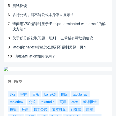
5
测试反馈
6
多行公式，能不能公式本身靠左显示？
7
请问用VSC编译时显示“Recipe terminated with error.”的解
决方法？
8
关于积分的获取问题，细则.一些希望有帮助的建议
9
latex的chapter标签怎么做到不强制另起一页？
10
请教\affiliation如何使用？
热门标签
tikz
字体
目录
LaTeX3
排版
tabularray
tcolorbox
公式
texstudio
页眉
ctex
编译报错
模板
标题
数学公式
文本排版
计数器
脚注