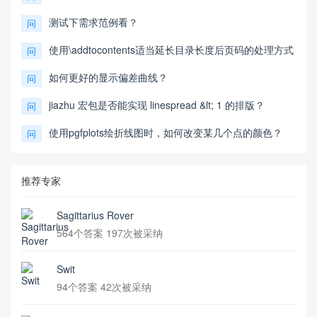
测试下需求范例看？
问
使用\addtocontents适当延长目录长度后页码的处理方式
问
如何更好的显示偏差曲线？
问
jiazhu 宏包是否能实现 linespread &lt; 1 的排版？
问
使用pgfplots绘折线图时，如何改变某几个点的颜色？
问
推荐专家
Sagittarius Rover
564个答案 197次被采纳
Swit
94个答案 42次被采纳