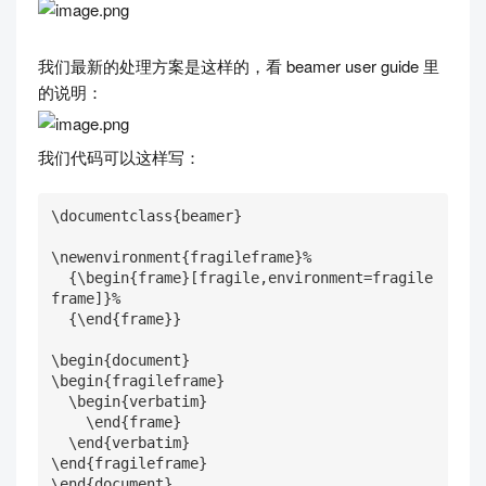
我们最新的处理方案是这样的，看 beamer user guide 里
的说明：
我们代码可以这样写：
\documentclass{beamer}

\newenvironment{fragileframe}%

  {\begin{frame}[fragile,environment=fragile
frame]}%

  {\end{frame}}

\begin{document}

\begin{fragileframe}

  \begin{verbatim}

    \end{frame}

  \end{verbatim}

\end{fragileframe}

\end{document}