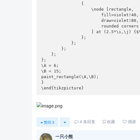
                {

                    \node [rectangle,

                        fill=violet!40,

                        draw=violet!80,

                        rounded corners

                    ] at (2.5*\i,\j) {$\j \times \i=\k$};

                };

            };

        };

    };

};

\A = 6;

\B = 15;

paint_rectangle(\A,\B);

}

\end{tikzpicture}
4
条回复
收藏
感谢
赞同
3
一只小熊