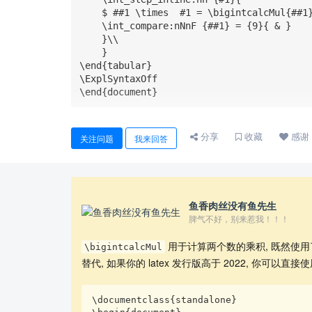
    $ ##1 \times  #1 = \bigintcalcMul{##1}{#1}$ 

    \int_compare:nNnF {##1} = {9}{ & }

    }\\

    }

\end{tabular}

\ExplSyntaxOff

\end{document}
分享
收藏
感谢
关注问题
我来回答
鱼香肉丝没有鱼先生
脾气不好，别来惹我！！！
用于计算两个数的乘积, 既然使
\bigintcalcMul
替代, 如果你的 latex 发行版高于 2022, 你可以直接
\documentclass{standalone}
