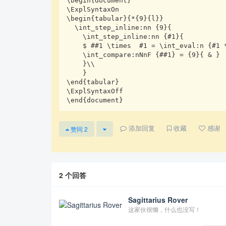
\begin{document}

\ExplSyntaxOn

\begin{tabular}{*{9}{l}}

  \int_step_inline:nn {9}{

    \int_step_inline:nn {#1}{

    $ ##1 \times  #1 = \int_eval:n {#1 * ##1}$ 

    \int_compare:nNnF {##1} = {9}{ & }

    }\\

    }

\end{tabular}

\ExplSyntaxOff

\end{document}
添加回复
收藏
感谢
赞同
2
2
个回答
Sagittarius Rover
这家伙很懒，什么也没写！