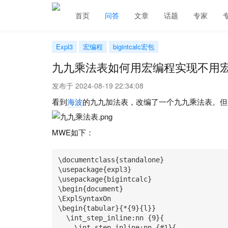
首页
问答
文章
话题
专家
Expl3
宏编程
bigintcalc宏包
九九乘法表如何用宏编程实现不用
发布于 2024-08-19 22:34:08
看到
海波
的九九加法表，改编了一个九九乘法表。但不想
MWE如下：
\documentclass{standalone}

\usepackage{expl3}

\usepackage{bigintcalc}

\begin{document}

\ExplSyntaxOn

\begin{tabular}{*{9}{l}}

  \int_step_inline:nn {9}{

    \int_step_inline:nn {#1}{
