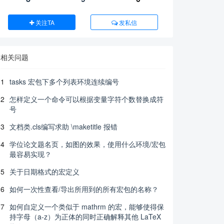
关注TA
发私信
相关问题
1
tasks 宏包下多个列表环境连续编号
2
怎样定义一个命令可以根据变量字符个数替换成符
号
3
文档类.cls编写求助 \maketitle 报错
4
学位论文题名页，如图的效果，使用什么环境/宏包
最容易实现？
5
关于日期格式的宏定义
6
如何一次性查看/导出所用到的所有宏包的名称？
7
如何自定义一个类似于 mathrm 的宏，能够使得保
持字母（a-z）为正体的同时正确解释其他 LaTeX