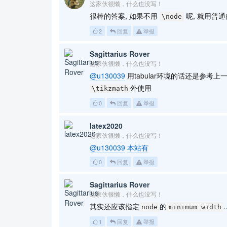
这家伙很懒，什么也没写！
很棒的答案, 如果不用
呢, 就用普
\node
2
回复
举报
Sagittarius Rover
这家伙很懒，什么也没写！
@u130039
用tabular环境的话还是参考上
外使用
\tikzmath
0
回复
举报
latex2020
这家伙很懒，什么也没写！
@u130039
本站有
0
回复
举报
Sagittarius Rover
这家伙很懒，什么也没写！
其实还应该指定
的
node
minimum width
1
回复
举报