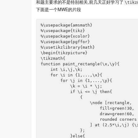
和题主要求的不是特别相关,前几天正好学习了
\tikz
下面是一个MWE的片段
%\usepackage{amsmath}

%\usepackage{tikz}

%\usepackage{xcolor}

%\usepackage{pgffor}

%\usetikzlibrary{math} 

\begin{tikzpicture}

\tikzmath{

function paint_rectangle(\x,\y){

    int \i,\j,\k;

    for \i in {1,...,\x}{

        for \j in {1,...,\y}{

            \k = \i * \j;

            if \i <= \j then{

                {

                    \node [rectangle,

                        fill=green!30,

                        draw=green!60,

                        rounded corners

                    ] at (2.5*\i,\j) {\i $\times$ \j $=$ \k};

                };

            }else{
