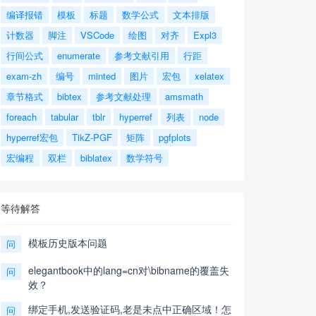
编译报错
模板
标题
数学公式
文本排版
计数器
脚注
VSCode
绘图
对齐
Expl3
行间公式
enumerate
参考文献引用
行距
exam-zh
编号
minted
图片
宏包
xelatex
章节格式
bibtex
参考文献处理
amsmath
foreach
tabular
tblr
hyperref
列表
node
hyperref宏包
TikZ-PGF
矩阵
pgfplots
宏编程
双栏
biblatex
数学符号
等待解答
模板历史版本问题
问
elegantbook中的lang=cn对\bibname的覆盖失
问
效？
绑定手机,发送验证码,老是未点中正确区域！怎
问