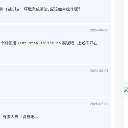
通的
环境完成渲染, 应该如何操作呢?
tabular
2024-08-20
一个回答用
实现吧...上述不好在
\int_step_inline:nn
2024-08-24
2025-07-31
....有缘人自己调整吧...