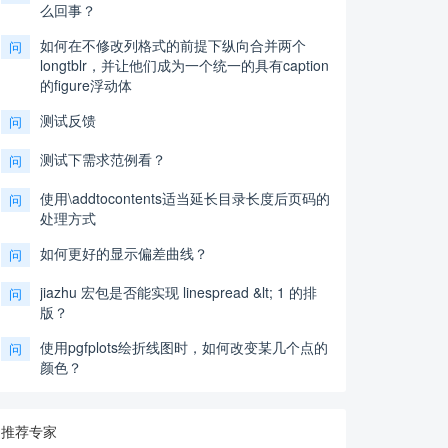
么回事？
如何在不修改列格式的前提下纵向合并两个
问
longtblr，并让他们成为一个统一的具有caption
的figure浮动体
测试反馈
问
测试下需求范例看？
问
使用\addtocontents适当延长目录长度后页码的
问
处理方式
如何更好的显示偏差曲线？
问
jiazhu 宏包是否能实现 linespread &lt; 1 的排
问
版？
使用pgfplots绘折线图时，如何改变某几个点的
问
颜色？
推荐专家