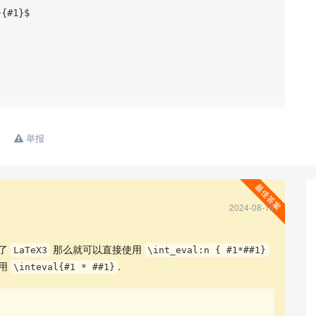
查看更多
举报
2024-08-19
用了
那么就可以直接使用
LaTeX3
\int_eval:n { #1*##1}
使用
.
\inteval{#1 * ##1}