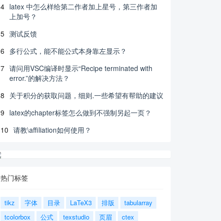
4
latex 中怎么样给第二作者加上星号，第三作者加
上加号？
5
测试反馈
6
多行公式，能不能公式本身靠左显示？
7
请问用VSC编译时显示“Recipe terminated with
error.”的解决方法？
8
关于积分的获取问题，细则.一些希望有帮助的建议
9
latex的chapter标签怎么做到不强制另起一页？
10
请教\affiliation如何使用？
热门标签
tikz
字体
目录
LaTeX3
排版
tabularray
tcolorbox
公式
texstudio
页眉
ctex