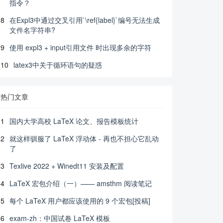
指令？
8
在Expl3中通过交叉引用`\ref{label}`编号无法生成
文件名字符串?
9
使用 expl3 + input引用文件 时出现多余的字符
10
latex3中关于循环语句的疑惑
热门文章
1
国内大学高校 LaTeX 论文、报告模板统计
2
就这样驯服了 LaTeX 浮动体 - 再也不担心它乱动
了
3
Texlive 2022 + Winedt11 安装及配置
4
LaTeX 宏包介绍（一）—— amsthm 阅读笔记
5
每个 LaTeX 用户都应该使用的 9 个宏包[投稿]
6
exam-zh：中国试卷 LaTeX 模板