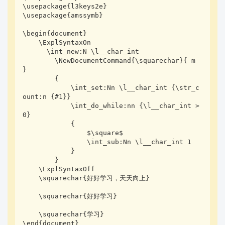
\usepackage{l3keys2e}

\usepackage{amssymb}

\begin{document}

    \ExplSyntaxOn

      \int_new:N \l__char_int

        \NewDocumentCommand{\squarechar}{ m 
}

        {

            \int_set:Nn \l__char_int {\str_c
ount:n {#1}}

            \int_do_while:nn {\l__char_int > 
0}

            {

                $\square$

                \int_sub:Nn \l__char_int 1

            }

        }

    \ExplSyntaxOff

    \squarechar{好好学习，天天向上}

    \squarechar{好好学习}

    \squarechar{学习}

\end{document}