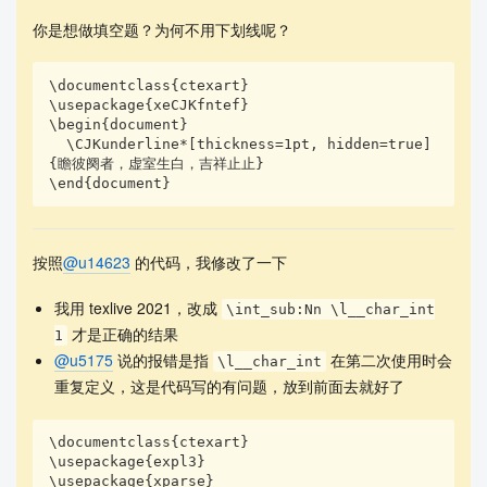
你是想做填空题？为何不用下划线呢？
\documentclass{ctexart}

\usepackage{xeCJKfntef}

\begin{document}

  \CJKunderline*[thickness=1pt, hidden=true]
{瞻彼阕者，虚室生白，吉祥止止}

\end{document}
按照
@u14623
的代码，我修改了一下
我用 texlive 2021，改成
\int_sub:Nn \l__char_int
才是正确的结果
1
@u5175
说的报错是指
在第二次使用时会
\l__char_int
重复定义，这是代码写的有问题，放到前面去就好了
\documentclass{ctexart}

\usepackage{expl3}

\usepackage{xparse}
