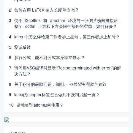
2
如何在用 LaTeX 输入长度单位 埃?
3
使用 `l3coffins` 将 `amsthm` 环境与一张图片横向拼接后，
整个 `coffin` 上方和下方会附带额外的空隙，如何解决？
4
latex 中怎么样给第二作者加上星号，第三作者加上加号？
5
测试反馈
6
多行公式，能不能公式本身靠左显示？
7
请问用VSC编译时显示“Recipe terminated with error.”的解
决方法？
8
关于积分的获取问题，细则.一些希望有帮助的建议
9
latex的chapter标签怎么做到不强制另起一页？
10
请教\affiliation如何使用？