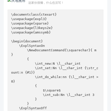
这家伙很懒，什么也没写！
\documentclass{ctexart}

\usepackage{expl3}

\usepackage{xparse}

\usepackage{l3keys2e}

\usepackage{amssymb}

\begin{document}

    \ExplSyntaxOn

        \NewDocumentCommand{\squarechar}{ m 
}

        {

            \int_new:N \l__char_int

            \int_set:Nn \l__char_int {\str_c
ount:n {#1}}

            \int_do_while:nn {\l__char_int > 
0}

            {

                $\square$

                \int_sub:Nn \l__char_int 3

            }

        }

    \ExplSyntaxOff
