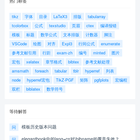
热门标签
tikz
字体
目录
LaTeX3
排版
tabularray
tcolorbox
公式
texstudio
页眉
ctex
编译报错
模板
标题
数学公式
文本排版
计数器
脚注
VSCode
绘图
对齐
Expl3
行间公式
enumerate
参考文献引用
行距
exam-zh
编号
minted
图片
宏包
xelatex
章节格式
bibtex
参考文献处理
amsmath
foreach
tabular
tblr
hyperref
列表
node
hyperref宏包
TikZ-PGF
矩阵
pgfplots
宏编程
双栏
biblatex
数学符号
等待解答
模板历史版本问题
问
elegantbook中的lang=cn对\bibname的覆盖失效？
问