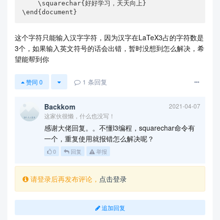
    \squarechar{好好学习，天天向上}

\end{document}
这个字符只能输入汉字字符，因为汉字在LaTeX3占的字符数是
3个，如果输入英文符号的话会出错，暂时没想到怎么解决，希
望能帮到你
1
条回复
赞同
0
Backkom
2021-04-07
这家伙很懒，什么也没写！
感谢大佬回复。。不懂l3编程，squarechar命令有
一个，重复使用就报错怎么解决呢？
0
回复
举报
请登录后再发布评论，
点击登录
追加回复