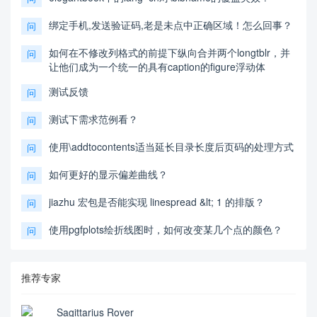
绑定手机,发送验证码,老是未点中正确区域！怎么回事？
问
如何在不修改列格式的前提下纵向合并两个longtblr，并
问
让他们成为一个统一的具有caption的figure浮动体
测试反馈
问
测试下需求范例看？
问
使用\addtocontents适当延长目录长度后页码的处理方式
问
如何更好的显示偏差曲线？
问
jiazhu 宏包是否能实现 linespread &lt; 1 的排版？
问
使用pgfplots绘折线图时，如何改变某几个点的颜色？
问
推荐专家
Sagittarius Rover