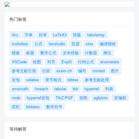
热门标签
tikz
字体
目录
LaTeX3
排版
tabularray
tcolorbox
公式
texstudio
页眉
ctex
编译报错
模板
标题
数学公式
文本排版
计数器
脚注
VSCode
绘图
对齐
Expl3
行间公式
enumerate
参考文献引用
行距
exam-zh
编号
minted
图片
宏包
xelatex
章节格式
bibtex
参考文献处理
amsmath
foreach
tabular
tblr
hyperref
列表
node
hyperref宏包
TikZ-PGF
矩阵
pgfplots
宏编程
双栏
biblatex
数学符号
等待解答