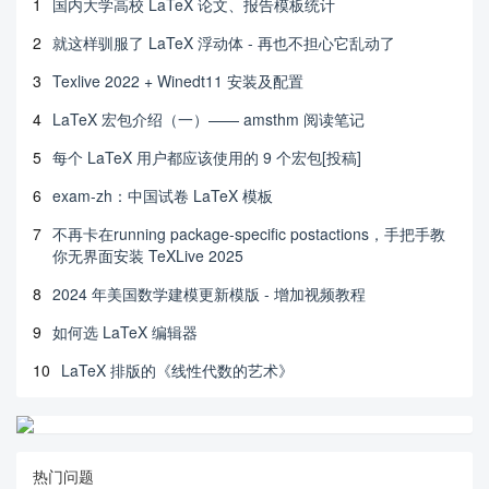
1
国内大学高校 LaTeX 论文、报告模板统计
2
就这样驯服了 LaTeX 浮动体 - 再也不担心它乱动了
3
Texlive 2022 + Winedt11 安装及配置
4
LaTeX 宏包介绍（一）—— amsthm 阅读笔记
5
每个 LaTeX 用户都应该使用的 9 个宏包[投稿]
6
exam-zh：中国试卷 LaTeX 模板
7
不再卡在running package-specific postactions，手把手教
你无界面安装 TeXLive 2025
8
2024 年美国数学建模更新模版 - 增加视频教程
9
如何选 LaTeX 编辑器
10
LaTeX 排版的《线性代数的艺术》
热门问题