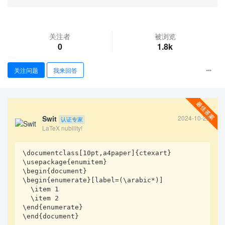
关注者
被浏览
0
1.8k
关注问题
我来回答
查看更多
Swit
2024-10-22
认证专家
LaTeX nubility!
\documentclass[10pt,a4paper]{ctexart}

\usepackage{enumitem}

\begin{document}

\begin{enumerate}[label=(\arabic*)]

  \item 1

  \item 2

\end{enumerate}

\end{document}