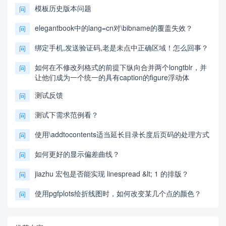
模板历史版本问题
问
elegantbook中的lang=cn对\bibname的覆盖失效？
问
绑定手机,发送验证码,老是未点中正确区域！怎么回事？
问
如何在不修改列格式的前提下纵向合并两个longtblr，并
问
让他们成为一个统一的具有caption的figure浮动体
测试反馈
问
测试下需求范例看？
问
使用\addtocontents适当延长目录长度后页码的处理方式
问
如何更好的显示偏差曲线？
问
jiazhu 宏包是否能实现 linespread &lt; 1 的排版？
问
使用pgfplots绘折线图时，如何改变某几个点的颜色？
问