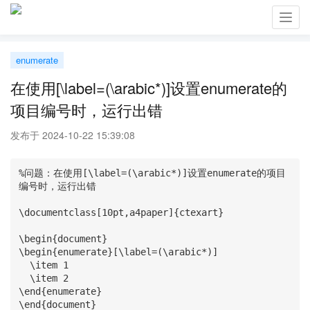
Toggl
navig
enumerate
在使用[\label=(\arabic*)]设置enumerate的
项目编号时，运行出错
发布于 2024-10-22 15:39:08
%问题：在使用[\label=(\arabic*)]设置enumerate的项目
编号时，运行出错

\documentclass[10pt,a4paper]{ctexart}

\begin{document}

\begin{enumerate}[\label=(\arabic*)]

  \item 1

  \item 2

\end{enumerate}

\end{document}